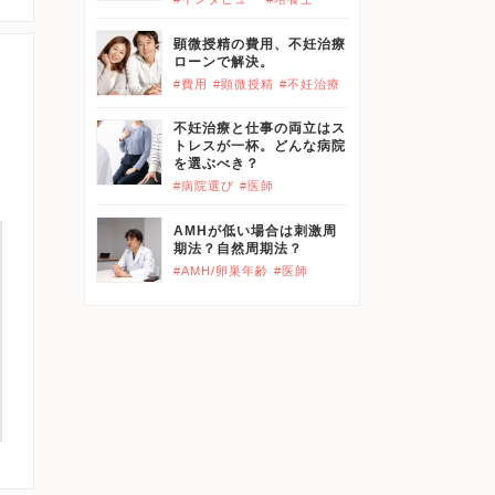
顕微授精の費用、不妊治療
ローンで解決。
#費用
#顕微授精
#不妊治療
不妊治療と仕事の両立はス
トレスが一杯。どんな病院
を選ぶべき？
#病院選び
#医師
AMHが低い場合は刺激周
期法？自然周期法？
#AMH/卵巣年齢
#医師