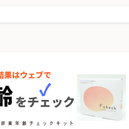
左京区
京都市中京区
京都市東山区
京都市下京区
京都市南区
京都市西京区
福知山市
舞鶴市
綾部市
宇治市
宮津市
亀岡市
市
京丹後市
南丹市
木津川市
京都府その他地域