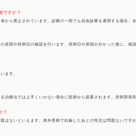
能ですか？
働省から禁止されています。診療の一部でも自由診療を適用する場合、
妊の原因や排卵日の確認を行います。排卵日や原因が分かった後に、相
ています。
いる治療法では上手くいかない場合に医師から提案されます。排卵誘発
か？
問題はないといえます。体外受精で妊娠したあとの性交は問題ないです