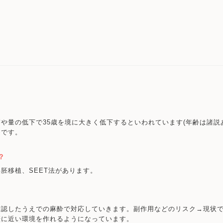
や量の低下で35歳を境に大きく低下するといわれています(年齢は諸説
めです。
？
胚移植、SEET法があります。
確認したうえでの麻酔で対応していきます。副作用などのリスク→現状
娠に近い環境を作れるようになっています。