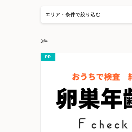
エリア・条件で絞り込む
エリアで絞る
3件
京都市
京都市北区
京都市上京区
京都市
京都市右京区
京都市伏見区
京都市山科区
PR
城陽市
向日市
長岡京市
八幡市
京田辺
キーワードで絞る
漢方
鍼灸
その他の施設