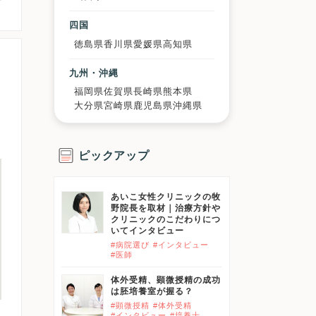
四国
徳島県
香川県
愛媛県
高知県
九州・沖縄
福岡県
佐賀県
長崎県
熊本県
大分県
宮崎県
鹿児島県
沖縄県
ピックアップ
あいこ女性クリニックの牧
野院長を取材｜治療方針や
クリニックのこだわりにつ
いてインタビュー
#病院選び
#インタビュー
#医師
体外受精、顕微授精の成功
は胚培養室が握る？
#顕微授精
#体外受精
#インタビュー
#培養士