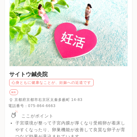
サイトウ鍼灸院
心身ともに健康なことが、妊娠への近道です
鍼灸
京都府京都市右京区太秦多藪町 14-83
電話番号：
075-864-6663
ここがポイント
子宮環境が整って子宮内膜が厚くなり受精卵が着床し
やすくなったり、卵巣機能が改善して良質な卵子が育
つなど効果が見込まれています。