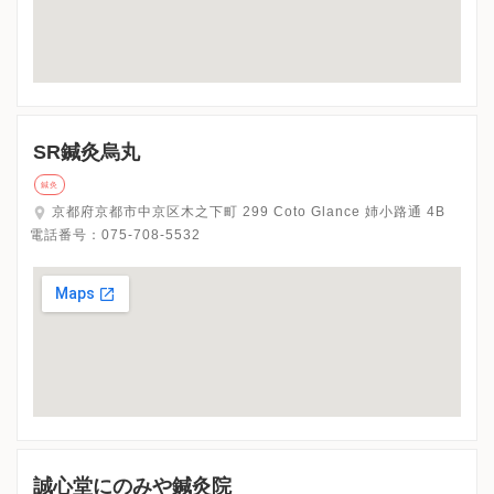
SR鍼灸烏丸
鍼灸
京都府京都市中京区木之下町 299 Coto Glance 姉小路通 4B
電話番号：
075-708-5532
誠心堂にのみや鍼灸院