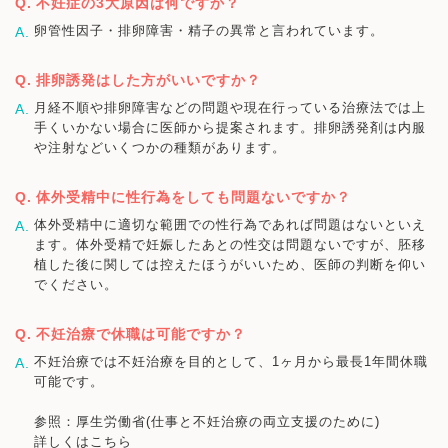
不妊症の3大原因は何ですか？
卵管性因子・排卵障害・精子の異常と言われています。
排卵誘発はした方がいいですか？
月経不順や排卵障害などの問題や現在行っている治療法では上
手くいかない場合に医師から提案されます。排卵誘発剤は内服
や注射などいくつかの種類があります。
体外受精中に性行為をしても問題ないですか？
体外受精中に適切な範囲での性行為であれば問題はないといえ
ます。体外受精で妊娠したあとの性交は問題ないですが、胚移
植した後に関しては控えたほうがいいため、医師の判断を仰い
でください。
不妊治療で休職は可能ですか？
不妊治療では不妊治療を目的として、1ヶ月から最長1年間休職
可能です。
参照：厚生労働省(仕事と不妊治療の両立支援のために)
詳しくはこちら