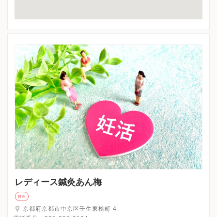
レディース鍼灸あん梅
鍼灸
京都府京都市中京区壬生東桧町 4