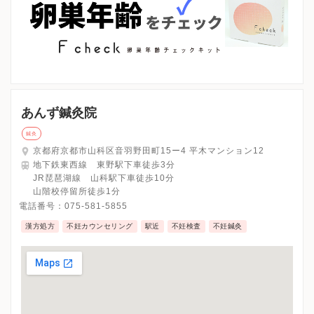
あんず鍼灸院
鍼灸
京都府京都市山科区音羽野田町15ー4 平木マンション12
地下鉄東西線 東野駅下車徒歩3分
JR琵琶湖線 山科駅下車徒歩10分
山階校停留所徒歩1分
電話番号：
075-581-5855
漢方処方
不妊カウンセリング
駅近
不妊検査
不妊鍼灸