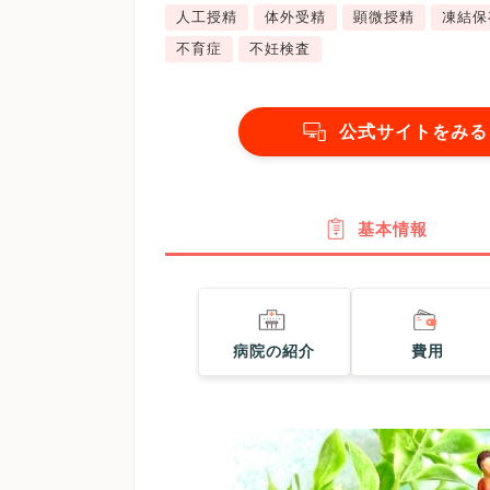
人工授精
体外受精
顕微授精
凍結保
不育症
不妊検査
公式サイトをみる
基本情報
病院の紹介
費用