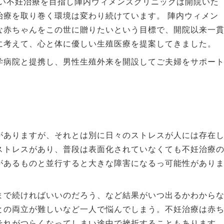
しい不妊治療を目指し陣内ウィメンズクリニックは開院いた
治療を取り巻く環境は変わり続けています。 陣内ウィメン
な赤ちゃんをこの世に贈りたいという目標で、開院以来一
に考えて、心と体に優しい生殖医療を提案してきました。
学病院と提携し、男性生殖外来を開設してご夫婦をサポー
がありますが、それとは別に日々のストレスが人には存在
ストレスがあり、普段は表面化されていなくても不妊治療
があるものと並行すると大きな障害になるっ可能性があり
まで続ければいいのだろう、など結果がいつ出るかわから
との両立が難しいなど一人で悩んでしまう。不妊治療は赤
それがつらくなってしまい途中で挫折することもあります