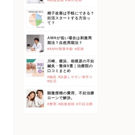
#顕微授精
#体外受精
精子改善は手軽にできる？
貫
妊活スタートする方法っ
て？
ト
AMHが低い場合は刺激周
期法？自然周期法？
#AMH/卵巣年齢
#医師
川崎、横浜、相模原の不妊
鍼灸・整体9選｜治療院の
口コミまとめ
#鍼灸
#妊娠しやすい体作り
し
#妊活
の
顕微授精の費用、不妊治療
ま
ローンで解決。
#費用
#顕微授精
#不妊治療
な
ち
。