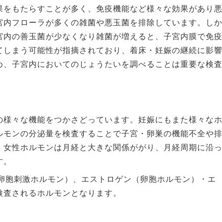
果をもたらすことが多く、免疫機能など様々な効果があり
宮内フローラが多くの雑菌や悪玉菌を排除しています。し
宮内の善玉菌が少なくなり雑菌が増えると、子宮内膜で免
てしまう可能性が指摘されており、着床・妊娠の継続に影
め、子宮内においてのじょうたいを調べることは重要な検
の様々な機能をつかさどっています。妊娠にもまた様々な
ルモンの分泌量を検査することで子宮・卵巣の機能不全や
。女性ホルモンは月経と大きな関係ががり、月経周期に沿
す。
（卵胞刺激ホルモン）、エストロゲン（卵胞ホルモン）・エ
検査されるホルモンとなります。