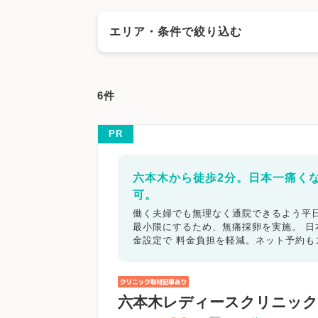
エリア・条件で絞り込む
エリアで絞る
6件
大阪市
大阪市都島区
大阪市福島区
大阪
大阪市浪速区
大阪市西淀川区
大阪市東淀
PR
大阪市阿倍野区
大阪市住吉区
大阪市東住
大阪市平野区
大阪市北区
大阪市中央区
六本木から徒歩2分。日本一痛く
堺市美原区
岸和田市
豊中市
池田市
吹
泉佐野市
富田林市
寝屋川市
河内長野市
可。
摂津市
高石市
藤井寺市
東大阪市
泉南
働く夫婦でも無理なく通院できるよう平日
最小限にするため、無痛採卵を実施。 
金設定で 料金負担を軽減。ネット予約
キーワードで絞る
不妊カウンセリング
ブライダルチェ
六本木レディースクリニック
顕微授精
先進医療
男性不妊/無