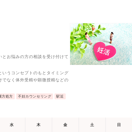
いとお悩みの方の相談を受け付けて
というコンセプトのもとタイミング
けでなく体外受精や顕微授精などの
漢方処方
不妊カウンセリング
駅近
水
木
金
土
日