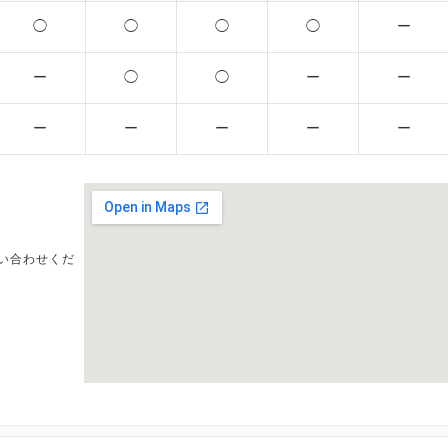
◯
◯
◯
◯
ー
ー
◯
◯
ー
ー
ー
ー
ー
ー
ー
い合わせくだ