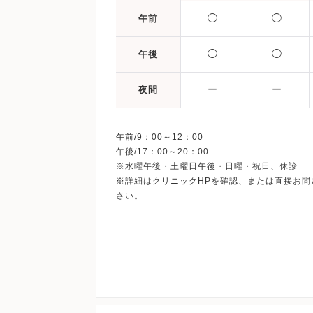
◯
◯
午前
◯
◯
午後
ー
ー
夜間
午前/9：00～12：00
午後/17：00～20：00
※水曜午後・土曜日午後・日曜・祝日、休診
※詳細はクリニックHPを確認、または直接お問