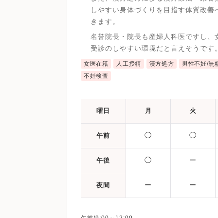
しやすい身体づくりを目指す体質改善
きます。
名誉院長・院長も産婦人科医ですし、
受診のしやすい環境だと言えそうです
女医在籍
人工授精
漢方処方
男性不妊/無
不妊検査
曜日
月
火
◯
◯
午前
◯
ー
午後
ー
ー
夜間
午前/9:00～12:00