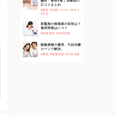
鍼灸・整体9選｜治療院の
口コミまとめ
#鍼灸
#妊娠しやすい体作り
#妊活
胚盤胞の移植後の症状は？
着床時期はいつ？
#顕微授精
#体外受精
顕微授精の費用、不妊治療
ローンで解決。
#費用
#顕微授精
#不妊治療