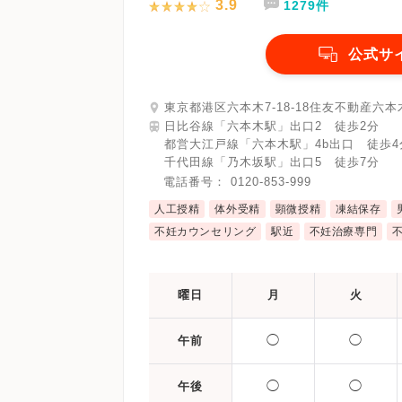
3.9
1279件
子宮鏡検査
腹腔鏡手術
駅近
マイナ受付
バリアフリー
クレジ
公式サ
東京都港区六本木7-18-18住友不動産六本
日比谷線「六本木駅」出口2 徒歩2分
都営大江戸線「六本木駅」4b出口 徒歩4
千代田線「乃木坂駅」出口5 徒歩7分
電話番号：
0120-853-999
人工授精
体外受精
顕微授精
凍結保存
不妊カウンセリング
駅近
不妊治療専門
曜日
月
火
◯
◯
午前
◯
◯
午後