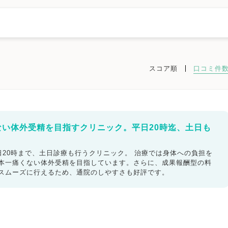
スコア順
口コミ件
市此花区
大阪市西区
大阪市港区
大阪市大正区
大阪市天王寺区
川区
大阪市東成区
大阪市生野区
大阪市旭区
大阪市城東区
吉区
大阪市西成区
大阪市淀川区
大阪市鶴見区
大阪市住之江区
堺市
堺市堺区
堺市中区
堺市東区
堺市西区
堺市南区
堺市北区
ない体外受精を目指すクリニック。平日20時迄、土日も
田市
泉大津市
高槻市
貝塚市
守口市
枚方市
茨木市
八尾市
松原市
大東市
和泉市
箕面市
柏原市
羽曳野市
門真市
市
四條畷市
交野市
大阪狭山市
阪南市
大阪府その他地域
20時まで、土日診療も行うクリニック。 治療では身体への負担を
日本一痛くない体外受精を目指しています。さらに、成果報酬型の料
もスムーズに行えるため、通院のしやすさも好評です。
ック
不妊検査
タイミング療法
人工授精
体外受精
精子症
ED治療
漢方処方
プラセンタ
不育症