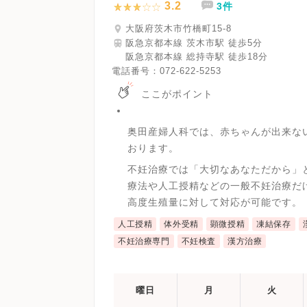
3.2
3件
大阪府茨木市竹橋町15-8
阪急京都本線 茨木市駅 徒歩5分
阪急京都本線 総持寺駅 徒歩18分
電話番号：
072-622-5253
ここがポイント
奥田産婦人科では、赤ちゃんが出来な
おります。
不妊治療では「大切なあなただから」
療法や人工授精などの一般不妊治療だ
高度生殖量に対して対応が可能です。
人工授精
体外受精
顕微授精
凍結保存
不妊治療専門
不妊検査
漢方治療
曜日
月
火