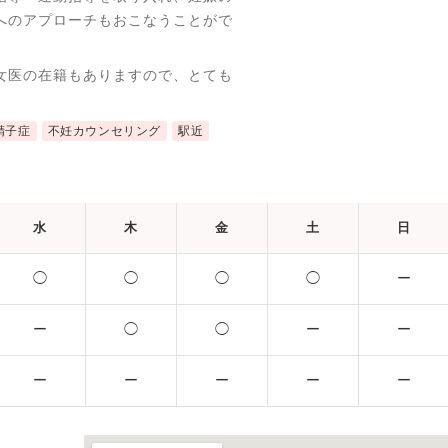
へのアプローチもおこなうことがで
女医の在籍もありますので、とても
。
精子症
不妊カウンセリング
駅近
水
木
金
土
日
◯
◯
◯
◯
ー
ー
◯
◯
ー
ー
ー
ー
ー
ー
ー