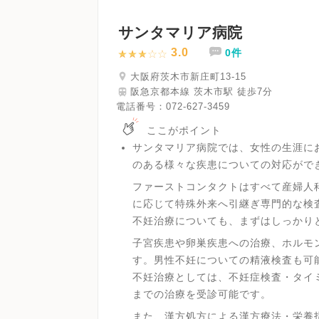
サンタマリア病院
3.0
0件
大阪府茨木市新庄町13-15
阪急京都本線 茨木市駅 徒歩7分
電話番号：
072-627-3459
ここがポイント
サンタマリア病院では、女性の生涯に
のある様々な疾患についての対応がで
ファーストコンタクトはすべて産婦人
に応じて特殊外来へ引継ぎ専門的な検
不妊治療についても、まずはしっかり
子宮疾患や卵巣疾患への治療、ホルモ
す。男性不妊についての精液検査も可
不妊治療としては、不妊症検査・タイ
までの治療を受診可能です。
また、漢方処方による漢方療法・栄養