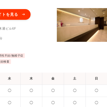
女医在籍
不妊治療専門
凍結保存
電子決済可
ットカード利用可
オンライン診療
英語対応
イトを見る
木通ビル6F
分
男性不妊/無精子症
不妊検査
水
木
金
土
日
◯
◯
◯
◯
◯
◯
◯
◯
◯
◯