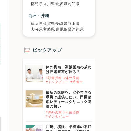
徳島県
香川県
愛媛県
高知県
九州・沖縄
福岡県
佐賀県
長崎県
熊本県
大分県
宮崎県
鹿児島県
沖縄県
ピックアップ
体外受精、顕微授精の成功
は胚培養室が握る？
#顕微授精
#体外受精
#インタビュー
#培養士
最新の医療を、安心できる
環境で提供したい。田園都
市レディースクリニック院
長の想い
#体外受精
#不妊治療
#インタビュー
川崎、横浜、相模原の不妊