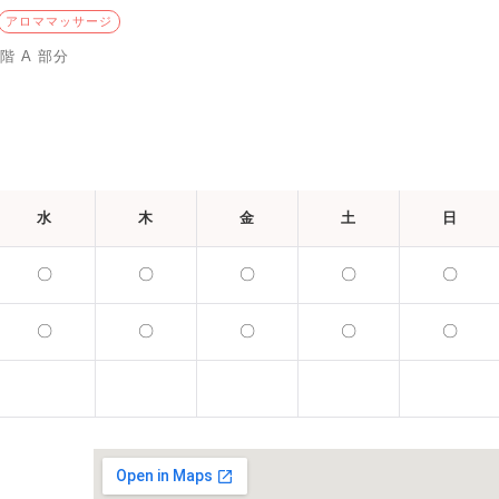
アロママッサージ
階 A 部分
水
木
金
土
日
〇
〇
〇
〇
〇
〇
〇
〇
〇
〇