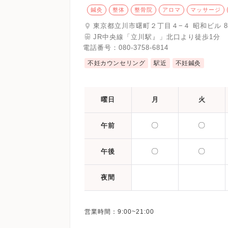
鍼灸
整体
整骨院
アロマ
マッサージ
東京都立川市曙町２丁目４−４ 昭和ビル 8
JR中央線「立川駅』」北口より徒歩1分
電話番号：
080-3758-6814
不妊カウンセリング
駅近
不妊鍼灸
曜日
月
火
〇
〇
午前
〇
〇
午後
夜間
営業時間：9:00~21:00