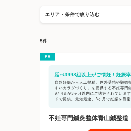
エリア・条件で絞り込む
エリアで絞る
5件
千代田区
中央区
港区
新宿区
文京区
中野区
杉並区
豊島区
北区
荒川区
板
PR
武蔵野市
三鷹市
青梅市
府中市
昭島市
国立市
福生市
狛江市
東大和市
清瀬市
延べ3998組以上がご懐妊！妊娠率
西東京市
東京都その他地域
自然妊娠から人工授精、体外受精や顕微授
すいカラダづくり」を提供する不妊専門鍼灸
キーワードで絞る
97.4％が3ヶ月以内にご懐妊されてい
ドで提供。最短最速、3ヶ月で妊娠を目
漢方
鍼灸
その他の施設
不妊専門鍼灸整体青山鍼整道