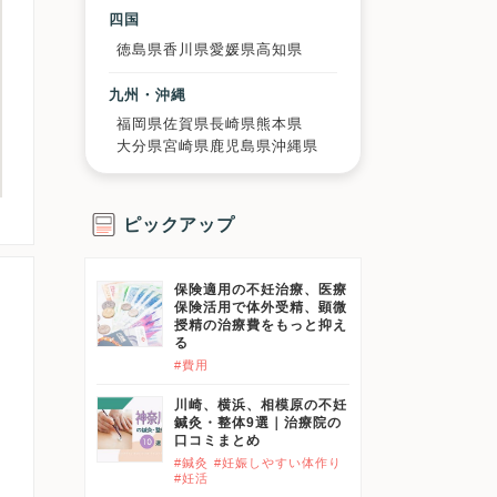
四国
徳島県
香川県
愛媛県
高知県
九州・沖縄
福岡県
佐賀県
長崎県
熊本県
大分県
宮崎県
鹿児島県
沖縄県
ピックアップ
保険適用の不妊治療、医療
保険活用で体外受精、顕微
授精の治療費をもっと抑え
る
#費用
川崎、横浜、相模原の不妊
鍼灸・整体9選｜治療院の
口コミまとめ
#鍼灸
#妊娠しやすい体作り
#妊活