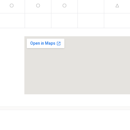
〇
〇
〇
△