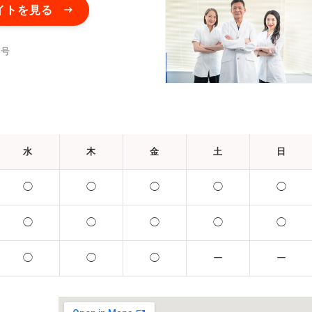
イトを見る
0号
水
木
金
土
日
◯
◯
◯
◯
◯
◯
◯
◯
◯
◯
◯
◯
◯
ー
ー