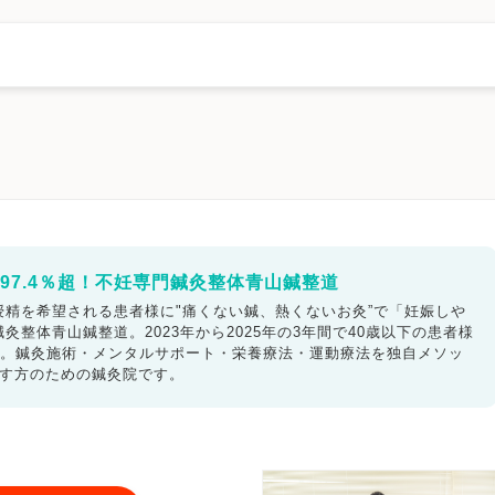
台東区
墨田区
江東区
品川区
目黒区
大田区
世田谷区
渋谷区
橋区
練馬区
足立区
葛飾区
江戸川区
八王子市
立川市
調布市
町田市
小金井市
小平市
日野市
東村山市
国分寺市
東久留米市
武蔵村山市
多摩市
稲城市
羽村市
あきる野市
97.4％超！不妊専門鍼灸整体青山鍼整道
精を希望される患者様に"痛くない鍼、熱くないお灸”で「妊娠しや
整体青山鍼整道。2023年から2025年の3年間で40歳以下の患者様
ます。鍼灸施術・メンタルサポート・栄養療法・運動療法を独自メソッ
指す方のための鍼灸院です。