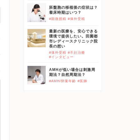
胚盤胞の移植後の症状は？
着床時期はいつ？
#顕微授精
#体外受精
最新の医療を、安心できる
環境で提供したい。田園都
市レディースクリニック院
長の想い
#体外受精
#不妊治療
#インタビュー
AMHが低い場合は刺激周
期法？自然周期法？
#AMH/卵巣年齢
#医師