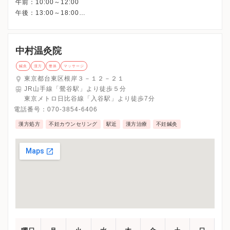
午前：10:00～12:00
午後：13:00～18:00
中村温灸院
鍼灸
漢方
整体
マッサージ
東京都台東区根岸３－１２－２１
JR山手線「鶯谷駅」より徒歩５分
東京メトロ日比谷線「入谷駅」より徒歩7分
電話番号：
070-3854-6406
漢方処方
不妊カウンセリング
駅近
漢方治療
不妊鍼灸