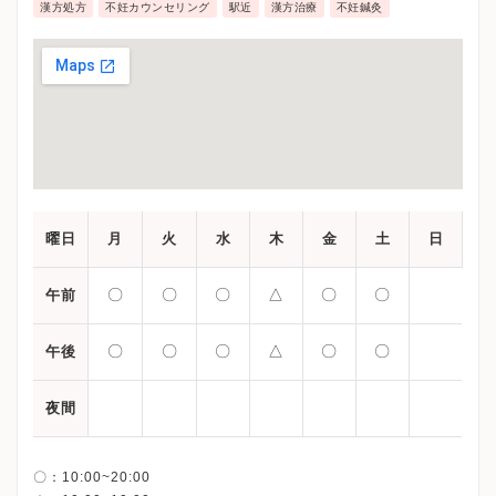
漢方処方
不妊カウンセリング
駅近
漢方治療
不妊鍼灸
曜日
月
火
水
木
金
土
日
〇
〇
〇
△
〇
〇
午前
〇
〇
〇
△
〇
〇
午後
夜間
〇：10:00~20:00