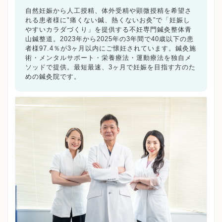
調布市
町田市
小金井市
小平市
日野市
東村山市
自然妊娠から人工授精、体外受精や顕微授精を希望さ
国分寺市
国立市
福生市
狛江市
東大和市
清瀬市
れる患者様に"痛くない鍼、熱くないお灸”で「妊娠し
東久留米市
武蔵村山市
多摩市
稲城市
羽村市
やすいカラダづくり」を提供する不妊専門鍼灸整体青
山鍼整道。2023年から2025年の3年間で40歳以下の患
あきる野市
西東京市
東京都その他地域
者様97.4％が3ヶ月以内にご懐妊されています。鍼灸施
術・メンタルサポート・栄養療法・運動療法を独自メ
キーワードで絞る
ソッドで提供。最短最速、3ヶ月で妊娠を目指す方のた
めの鍼灸院です。
漢方
鍼灸
その他の施設