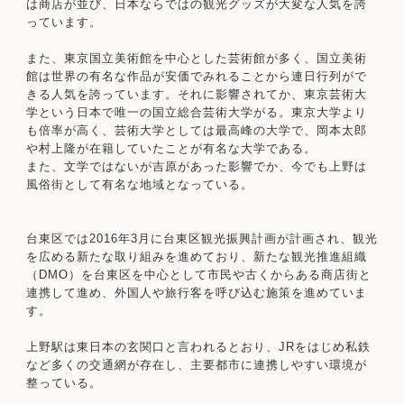
は商店が並び、日本ならではの観光グッズが大変な人気を誇
っています。
また、東京国立美術館を中心とした芸術館が多く、国立美術
館は世界の有名な作品が安価でみれることから連日行列がで
きる人気を誇っています。それに影響されてか、東京芸術大
学という日本で唯一の国立総合芸術大学がる。東京大学より
も倍率が高く、芸術大学としては最高峰の大学で、岡本太郎
や村上隆が在籍していたことが有名な大学である。
また、文学ではないが吉原があった影響でか、今でも上野は
風俗街として有名な地域となっている。
台東区では2016年3月に台東区観光振興計画が計画され、観光
を広める新たな取り組みを進めており、新たな観光推進組織
（DMO）を台東区を中心として市民や古くからある商店街と
連携して進め、外国人や旅行客を呼び込む施策を進めていま
す。
上野駅は東日本の玄関口と言われるとおり、JRをはじめ私鉄
など多くの交通網が存在し、主要都市に連携しやすい環境が
整っている。