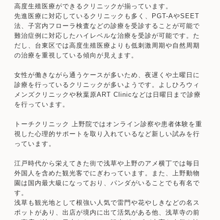
高度生殖医療ができるクリニックが揃っています。
先進医療に対応しているクリニックも多く、PGT-AやSEET
法、子宮内フローラ検査などの診療を受診することが可能で
難治症例に対応したハイレベルな治療を受診が可能です。た
だし、台東区では高度生殖医療よりも低刺激周期や自然周期
の治療を重視している傾向が見えます。
女性が働きながら通うケースが多いため、夜遅くや土曜日に
診療を行っているクリニックが多いようです。よしひろウィ
メンズクリニックや秋葉原ART Clinicなどは日曜日まで診療
を行っています。
トーチクリニック 上野院ではオンライン診察や患者体験を重
視した心理的サポートを取り入れているなど新しい試みを行
っています。
江戸時代から栄えてきた街で浅草や上野のアメ横丁では毎日
外国人を含めた観光客でにぎわっています。また、上野動物
園は国内最大級になっており、パンダがいることでも有名で
す。
浅草も観光地として根強い人気で雷門や花やしきなどの名ス
ポットがあり、出店が境内に出て活気がある他、浅草寺の前