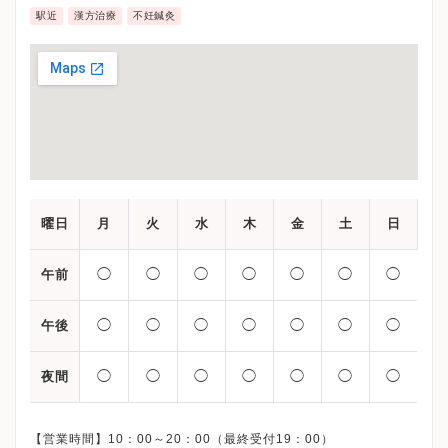
駅近
漢方治療
不妊鍼灸
曜日
月
火
水
木
金
土
日
◯
◯
◯
◯
◯
◯
◯
午前
◯
◯
◯
◯
◯
◯
◯
午後
◯
◯
◯
◯
◯
◯
◯
夜間
【営業時間】10：00～20：00（最終受付19：00）