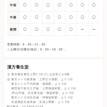
◯
◯
◯
◯
◯
◯
◯
午前
◯
◯
◯
◯
◯
◯
◯
午後
◯
◯
◯
◯
◯
ー
ー
夜間
営業時間：9：00～21：00
△土曜日/日曜日/祝日：9：00～18：00
※初回は平日19：30最終受付、土日祝日は16：30 最終受付とさ
漢方養生堂
東京都台東区上野1-18-11 山光堂ビル4階
東京メトロ銀座線「上野広小路駅」より 1分
東京メトロ千代田線「湯島駅」より 5分
都営地下鉄大江戸線「上野御徒町駅」より 2分
JR山手線、京浜東北線「御徒町駅」より 3分
東京メトロ日比谷線「仲御徒町駅」より 4分
京成電鉄京成本線「京成上野駅」より 5分
電話番号：
03-5809-0158