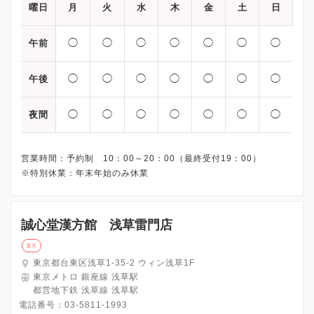
曜日
月
火
水
木
金
土
日
◯
◯
◯
◯
◯
◯
◯
午前
◯
◯
◯
◯
◯
◯
◯
午後
◯
◯
◯
◯
◯
◯
◯
夜間
営業時間：予約制 10：00～20：00（最終受付19：00）
誠心堂漢方館 浅草雷門店
漢方
東京都台東区浅草1-35-2 ウィン浅草1F
東京メトロ 銀座線 浅草駅
都営地下鉄 浅草線 浅草駅
電話番号：
03-5811-1993