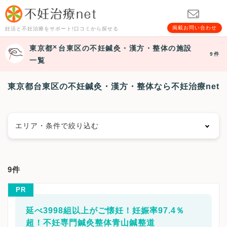
掲載お問い合わせ
妊活と不妊治療をサポート!口コミから探せる
東京都
台東区
の不妊鍼灸・漢方・整体の施設
9件
一覧
東京都台東区の不妊鍼灸・漢方・整体なら不妊治療net
エリア・条件で絞り込む
エリアで絞る
9件
千代田区
中央区
港区
新宿区
文京区
台東区
PR
墨田区
江東区
品川区
目黒区
大田区
世田谷区
渋谷区
中野区
杉並区
豊島区
北区
荒川区
延べ3998組以上がご懐妊！妊娠率97.4％
板橋区
練馬区
足立区
葛飾区
江戸川区
八王子市
超！不妊専門鍼灸整体青山鍼整道
立川市
武蔵野市
三鷹市
青梅市
府中市
昭島市