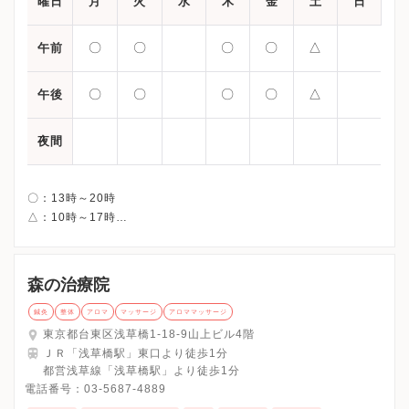
曜日
月
火
水
木
金
土
日
〇
〇
〇
〇
△
午前
〇
〇
〇
〇
△
午後
夜間
〇：13時～20時
△：10時～17時
森の治療院
鍼灸
整体
アロマ
マッサージ
アロママッサージ
東京都台東区浅草橋1-18-9山上ビル4階
ＪＲ「浅草橋駅」東口より徒歩1分
都営浅草線「浅草橋駅」より徒歩1分
電話番号：
03-5687-4889