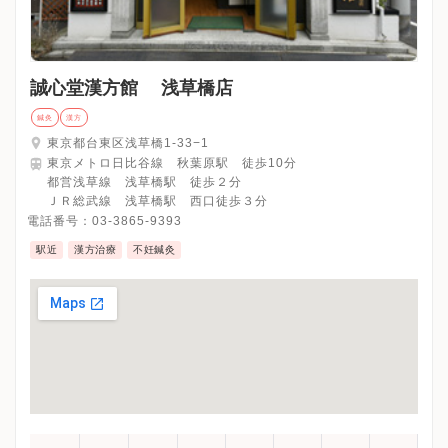
誠心堂漢方館 浅草橋店
鍼灸
漢方
東京都台東区浅草橋1-33−1
東京メトロ日比谷線 秋葉原駅 徒歩10分
都営浅草線 浅草橋駅 徒歩２分
ＪＲ総武線 浅草橋駅 西口徒歩３分
電話番号：
03-3865-9393
駅近
漢方治療
不妊鍼灸