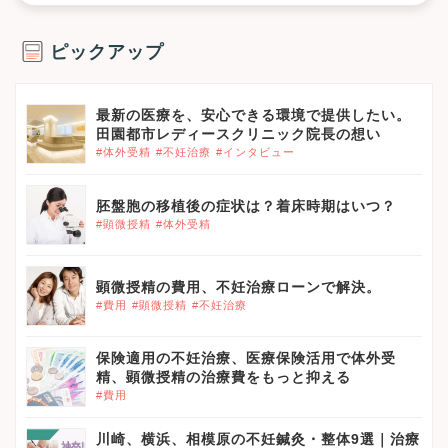
ピックアップ
最新の医療を、安心できる環境で提供したい。
田園都市レディースクリニック院長の想い
#体外受精
#不妊治療
#インタビュー
胚盤胞の移植後の症状は？着床時期はいつ？
#顕微授精
#体外受精
顕微授精の費用、不妊治療ローンで解決。
#費用
#顕微授精
#不妊治療
保険適用の不妊治療、医療保険活用で体外受
精、顕微授精の治療費をもっと抑える
#費用
川崎、横浜、相模原の不妊鍼灸・整体9選｜治療