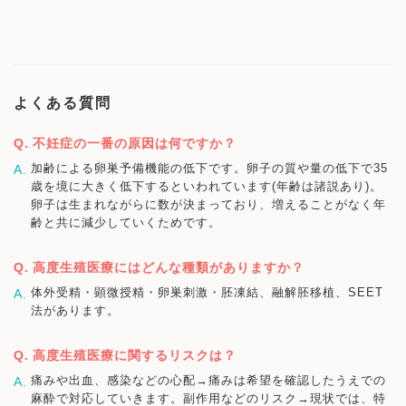
よくある質問
不妊症の一番の原因は何ですか？
加齢による卵巣予備機能の低下です。卵子の質や量の低下で35
歳を境に大きく低下するといわれています(年齢は諸説あり)。
卵子は生まれながらに数が決まっており、増えることがなく年
齢と共に減少していくためです。
高度生殖医療にはどんな種類がありますか？
体外受精・顕微授精・卵巣刺激・胚凍結、融解胚移植、SEET
法があります。
高度生殖医療に関するリスクは？
痛みや出血、感染などの心配→痛みは希望を確認したうえでの
麻酔で対応していきます。副作用などのリスク→現状では、特