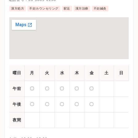
漢方処方
不妊カウンセリング
駅近
漢方治療
不妊鍼灸
曜日
月
火
水
木
金
土
日
〇
〇
〇
〇
〇
午前
〇
〇
〇
〇
〇
午後
夜間