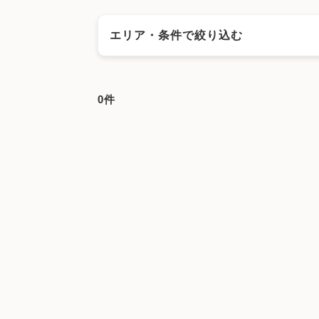
エリア・条件で絞り込む
エリアで絞る
0件
大阪市
大阪市都島区
大阪市福島区
大阪
大阪市浪速区
大阪市西淀川区
大阪市東淀
大阪市阿倍野区
大阪市住吉区
大阪市東住
大阪市平野区
大阪市北区
大阪市中央区
堺市美原区
岸和田市
豊中市
池田市
吹
泉佐野市
富田林市
寝屋川市
河内長野市
摂津市
高石市
藤井寺市
東大阪市
泉南
キーワードで絞る
漢方
鍼灸
その他の施設