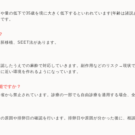
や量の低下で35歳を境に大きく低下するといわれています(年齢は諸説
めです。
？
胚移植、SEET法があります。
確認したうえでの麻酔で対応していきます。副作用などのリスク→現状
娠に近い環境を作れるようになっています。
能ですか？
働省から禁止されています。診療の一部でも自由診療を適用する場合、
妊の原因や排卵日の確認を行います。排卵日や原因が分かった後に、相