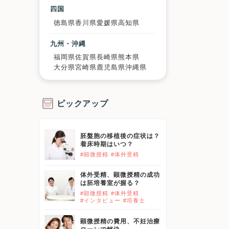
四国
徳島県
香川県
愛媛県
高知県
九州・沖縄
福岡県
佐賀県
長崎県
熊本県
大分県
宮崎県
鹿児島県
沖縄県
ピックアップ
胚盤胞の移植後の症状は？
着床時期はいつ？
#顕微授精
#体外受精
体外受精、顕微授精の成功
は胚培養室が握る？
#顕微授精
#体外受精
#インタビュー
#培養士
顕微授精の費用、不妊治療