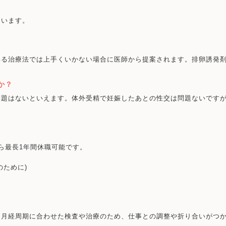
ています。
いる治療法では上手くいかない場合に医師から提案されます。排卵誘発
か？
問題はないといえます。体外受精で妊娠したあとの性交は問題ないです
ら最長1年間休職可能です。
のために)
・月経周期に合わせた検査や治療のため、仕事との調整や折り合いがつ