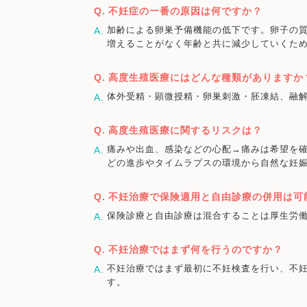
不妊症の一番の原因は何ですか？
加齢による卵巣予備機能の低下です。卵子の質
増えることがなく年齢と共に減少していくた
高度生殖医療にはどんな種類がありますか
体外受精・顕微授精・卵巣刺激・胚凍結、融解
高度生殖医療に関するリスクは？
痛みや出血、感染などの心配→痛みは希望を
どの進歩やタイムラプスの環境から自然な妊
不妊治療で保険適用と自由診療の併用は可
保険診療と自由診療は混合することは厚生労
不妊治療ではまず何を行うのですか？
不妊治療ではまず最初に不妊検査を行い、不
す。