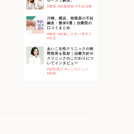
ローンで解決。
#費用
#顕微授精
#不妊治療
川崎、横浜、相模原の不妊
鍼灸・整体9選｜治療院の
口コミまとめ
#鍼灸
#妊娠しやすい体作り
#妊活
あいこ女性クリニックの牧
野院長を取材｜治療方針や
クリニックのこだわりにつ
いてインタビュー
#病院選び
#インタビュー
#医師