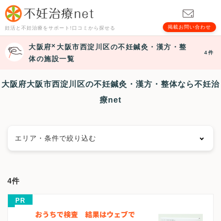
掲載お問い合わせ
妊活と不妊治療をサポート!口コミから探せる
大阪府
大阪市西淀川区
の不妊鍼灸・漢方・整
4件
体の施設一覧
大阪府大阪市西淀川区の不妊鍼灸・漢方・整体なら不妊治
療net
エリア・条件で絞り込む
エリアで絞る
4件
大阪市
大阪市都島区
大阪市福島区
大阪市此花区
PR
大阪市西区
大阪市港区
大阪市大正区
大阪市天王寺区
大阪市浪速区
大阪市西淀川区