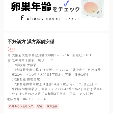
大阪市東淀川区
大阪市東成区
大阪市生野区
大阪市旭区
大阪市城東区
大阪市阿倍野区
大阪市住吉区
大阪市東住吉区
大阪市西成区
大阪市淀川区
大阪市鶴見区
大阪市住之江区
大阪市平野区
大阪市北区
大阪市中央区
堺市
堺市堺区
堺市中区
堺市東区
堺市西区
堺市南区
堺市北区
堺市美原区
岸和田市
豊中市
池田市
吹田市
泉大津市
高槻市
貝塚市
守口市
枚方市
不妊漢方 漢方薬舗安穏
茨木市
八尾市
泉佐野市
富田林市
寝屋川市
漢方
河内長野市
松原市
大東市
和泉市
箕面市
柏原市
大阪府大阪市西淀川区大和田3－5－16 安穏ビル101
羽曳野市
門真市
摂津市
高石市
藤井寺市
阪神電車千船駅 徒歩500m
東大阪市
泉南市
四條畷市
交野市
大阪狭山市
JR環状線 大阪駅
阪南市
大阪府その他地域
JR大阪駅東出口横より大阪シティバス42番中島2丁目行き乗
車21分で バス停「大和田3丁目北」下車 徒歩10秒
JR東西線 御幣島駅
キーワードで絞る
JR東西線御幣島駅より徒歩14分（駅から900m) または JR
東西線御幣島駅より大阪シティバス42番中島2丁目行き乗車4
漢方
鍼灸
その他の施設
分で 4つ目のバス停「大和田3丁目北」下車 徒歩10秒
電話番号：
06-7505-1394
不妊カウンセリング
駅近
漢方治療