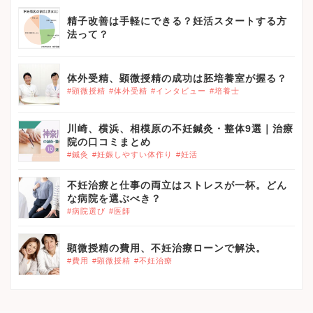
精子改善は手軽にできる？妊活スタートする方
法って？
体外受精、顕微授精の成功は胚培養室が握る？
#顕微授精
#体外受精
#インタビュー
#培養士
川崎、横浜、相模原の不妊鍼灸・整体9選｜治療
院の口コミまとめ
#鍼灸
#妊娠しやすい体作り
#妊活
不妊治療と仕事の両立はストレスが一杯。どん
な病院を選ぶべき？
#病院選び
#医師
顕微授精の費用、不妊治療ローンで解決。
#費用
#顕微授精
#不妊治療