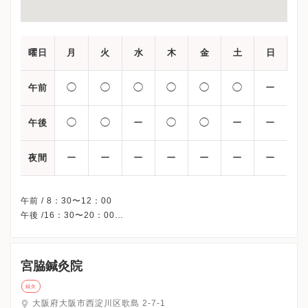
曜日
月
火
水
木
金
土
日
◯
◯
◯
◯
◯
◯
ー
午前
◯
◯
ー
◯
◯
ー
ー
午後
ー
ー
ー
ー
ー
ー
ー
夜間
午前 / 8：30〜12：00
午後 /16：30〜20：00
休日/ 日曜・祝日（午後休み：水曜/土曜）
※受診前には必ず当院HPを確認、または直接お問い合わせくださ
宮脇鍼灸院
鍼灸
大阪府大阪市西淀川区歌島 2-7-1