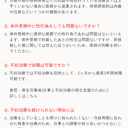
月経不順や排卵障害などの問題や現在行っている治療法では上
手くいかない場合に医師から提案されます。排卵誘発剤は内服
や注射などいくつかの種類があります。
体外受精中に性行為をしても問題ないですか？
体外受精中に適切な範囲での性行為であれば問題はないといえ
ます。体外受精で妊娠したあとの性交は問題ないですが、胚移
植した後に関しては控えたほうがいいため、医師の判断を仰い
でください。
不妊治療で休職は可能ですか？
不妊治療では不妊治療を目的として、1ヶ月から最長1年間休職
可能です。
参照：厚生労働省(仕事と不妊治療の両立支援のために)
詳しくはこちら
不妊治療を続けられない理由とは
治療をしていることを周りに知られたくない・月経周期に合わ
せた検査や治療のため、仕事との調整や折り合いがつかないこ