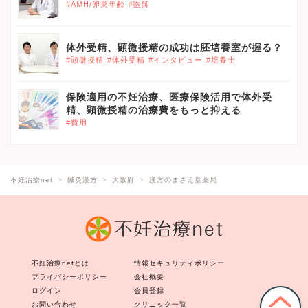
#AMH/卵巣年齢
#医師
体外受精、顕微授精の成功は胚培養室が握る？
#顕微授精
#体外受精
#インタビュー
#培養士
保険適用の不妊治療、医療保険活用で体外受
精、顕微授精の治療費をもっと抑える
#費用
不妊治療net
鍼灸漢方
大阪府
漢方のまさえ堂薬局
不妊治療netとは
情報セキュリティポリシー
プライバシーポリシー
会社概要
ログイン
会員登録
お問い合わせ
クリニック一覧