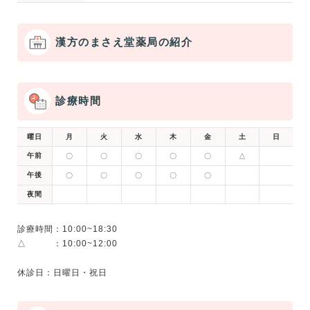
漢方のまさえ堂薬局の紹介
診療時間
曜日
月
火
水
木
金
土
日
午前
〇
〇
〇
〇
〇
△
午後
〇
〇
〇
〇
〇
夜間
診療時間：10:00~18:30
△ ：10:00~12:00