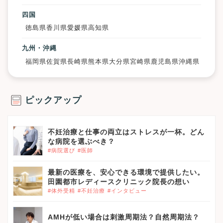
四国
徳島県
香川県
愛媛県
高知県
九州・沖縄
福岡県
佐賀県
長崎県
熊本県
大分県
宮崎県
鹿児島県
沖縄県
ピックアップ
不妊治療と仕事の両立はストレスが一杯。どん
な病院を選ぶべき？
#病院選び
#医師
最新の医療を、安心できる環境で提供したい。
田園都市レディースクリニック院長の想い
#体外受精
#不妊治療
#インタビュー
AMHが低い場合は刺激周期法？自然周期法？