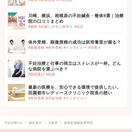
川崎、横浜、相模原の不妊鍼灸・整体9選｜治療
院の口コミまとめ
#鍼灸
#妊娠しやすい体作り
#妊活
体外受精、顕微授精の成功は胚培養室が握る？
#顕微授精
#体外受精
#インタビュー
#培養士
不妊治療と仕事の両立はストレスが一杯。どん
な病院を選ぶべき？
#病院選び
#医師
最新の医療を、安心できる環境で提供したい。
田園都市レディースクリニック院長の想い
#体外受精
#不妊治療
#インタビュー
不妊治療net
鍼灸漢方
大阪府
泉尾松浦鍼灸整骨院