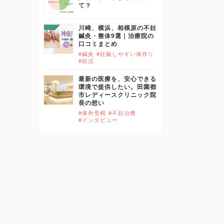
て？
川崎、横浜、相模原の不妊
鍼灸・整体9選｜治療院の
口コミまとめ
#鍼灸
#妊娠しやすい体作り
#妊活
最新の医療を、安心できる
環境で提供したい。田園都
市レディースクリニック院
長の想い
#体外受精
#不妊治療
#インタビュー