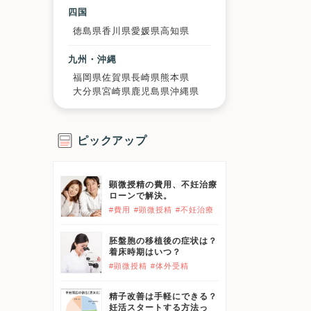
四国
徳島県
香川県
愛媛県
高知県
九州・沖縄
福岡県
佐賀県
長崎県
熊本県
大分県
宮崎県
鹿児島県
沖縄県
ピックアップ
顕微授精の費用、不妊治療
ローンで解決。
#費用
#顕微授精
#不妊治療
胚盤胞の移植後の症状は？
着床時期はいつ？
#顕微授精
#体外受精
精子改善は手軽にできる？
妊活スタートする方法っ