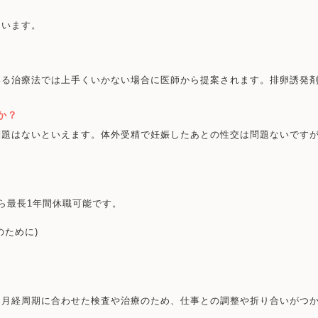
ています。
いる治療法では上手くいかない場合に医師から提案されます。排卵誘発
か？
問題はないといえます。体外受精で妊娠したあとの性交は問題ないです
ら最長1年間休職可能です。
のために)
・月経周期に合わせた検査や治療のため、仕事との調整や折り合いがつ