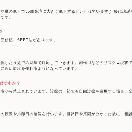
や量の低下で35歳を境に大きく低下するといわれています(年齢は諸説
めです。
？
胚移植、SEET法があります。
確認したうえでの麻酔で対応していきます。副作用などのリスク→現状
娠に近い環境を作れるようになっています。
能ですか？
働省から禁止されています。診療の一部でも自由診療を適用する場合、
妊の原因や排卵日の確認を行います。排卵日や原因が分かった後に、相