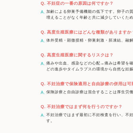
不妊症の一番の原因は何ですか？
加齢による卵巣予備機能の低下です。卵子の質
増えることがなく年齢と共に減少していくた
高度生殖医療にはどんな種類がありますか
体外受精・顕微授精・卵巣刺激・胚凍結、融解
高度生殖医療に関するリスクは？
痛みや出血、感染などの心配→痛みは希望を
どの進歩やタイムラプスの環境から自然な妊
不妊治療で保険適用と自由診療の併用は可
保険診療と自由診療は混合することは厚生労
不妊治療ではまず何を行うのですか？
不妊治療ではまず最初に不妊検査を行い、不
す。