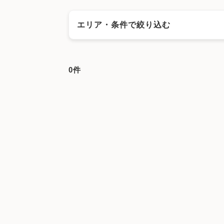
エリア・条件で絞り込む
エリアで絞る
0件
神戸市
神戸市東灘区
神戸市灘区
神戸市
神戸市中央区
神戸市西区
姫路市
尼崎市
加古川市
赤穂市
西脇市
宝塚市
三木市
丹波市
南あわじ市
朝来市
淡路市
宍粟
キーワードで絞る
漢方
鍼灸
その他の施設