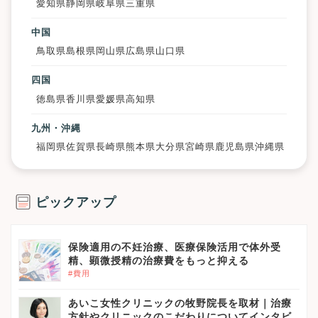
愛知県
静岡県
岐阜県
三重県
中国
鳥取県
島根県
岡山県
広島県
山口県
四国
徳島県
香川県
愛媛県
高知県
九州・沖縄
福岡県
佐賀県
長崎県
熊本県
大分県
宮崎県
鹿児島県
沖縄県
ピックアップ
保険適用の不妊治療、医療保険活用で体外受
精、顕微授精の治療費をもっと抑える
#費用
あいこ女性クリニックの牧野院長を取材｜治療
方針やクリニックのこだわりについてインタビ