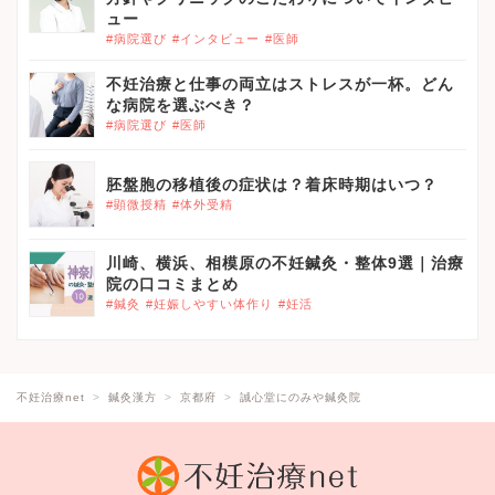
ュー
#病院選び
#インタビュー
#医師
不妊治療と仕事の両立はストレスが一杯。どん
な病院を選ぶべき？
#病院選び
#医師
胚盤胞の移植後の症状は？着床時期はいつ？
#顕微授精
#体外受精
川崎、横浜、相模原の不妊鍼灸・整体9選｜治療
院の口コミまとめ
#鍼灸
#妊娠しやすい体作り
#妊活
不妊治療net
鍼灸漢方
京都府
誠心堂にのみや鍼灸院