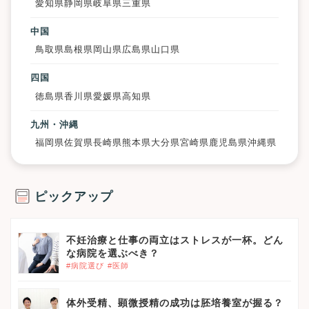
愛知県
静岡県
岐阜県
三重県
中国
鳥取県
島根県
岡山県
広島県
山口県
四国
徳島県
香川県
愛媛県
高知県
九州・沖縄
福岡県
佐賀県
長崎県
熊本県
大分県
宮崎県
鹿児島県
沖縄県
ピックアップ
不妊治療と仕事の両立はストレスが一杯。どん
な病院を選ぶべき？
#病院選び
#医師
体外受精、顕微授精の成功は胚培養室が握る？