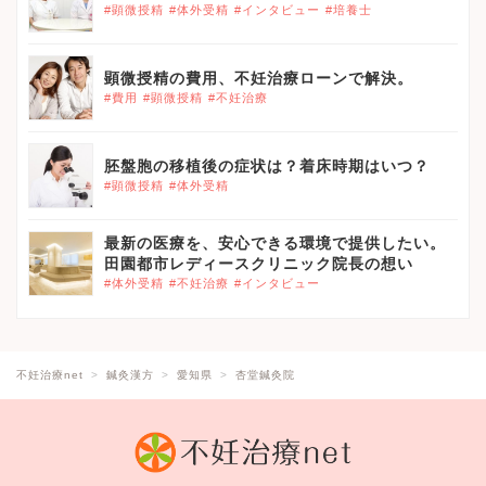
#顕微授精
#体外受精
#インタビュー
#培養士
顕微授精の費用、不妊治療ローンで解決。
#費用
#顕微授精
#不妊治療
胚盤胞の移植後の症状は？着床時期はいつ？
#顕微授精
#体外受精
最新の医療を、安心できる環境で提供したい。
田園都市レディースクリニック院長の想い
#体外受精
#不妊治療
#インタビュー
不妊治療net
鍼灸漢方
愛知県
杏堂鍼灸院