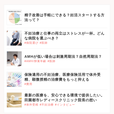
精子改善は手軽にできる？妊活スタートする方
法って？
不妊治療と仕事の両立はストレスが一杯。どん
な病院を選ぶべき？
#病院選び
#医師
AMHが低い場合は刺激周期法？自然周期法？
#AMH/卵巣年齢
#医師
保険適用の不妊治療、医療保険活用で体外受
精、顕微授精の治療費をもっと抑える
#費用
最新の医療を、安心できる環境で提供したい。
田園都市レディースクリニック院長の想い
#体外受精
#不妊治療
#インタビュー