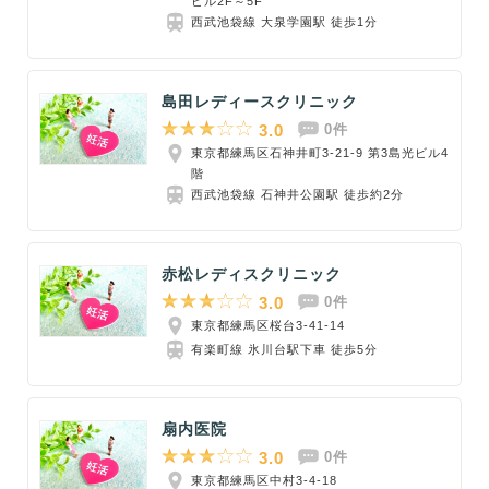
ビル2F～5F
西武池袋線 大泉学園駅 徒歩1分
島田レディースクリニック
3.0
0件
東京都練馬区⽯神井町3-21-9 第3島光ビル4
階
西武池袋線 石神井公園駅 徒歩約2分
赤松レディスクリニック
3.0
0件
東京都練馬区桜台3-41-14
有楽町線 氷川台駅下車 徒歩5分
扇内医院
3.0
0件
東京都練馬区中村3-4-18