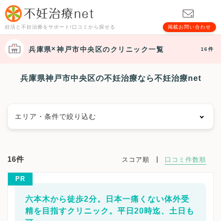
妊活と不妊治療をサポート!口コミから探せる
掲載お問い合わせ
兵庫県
神戸市中央区
のクリニック一覧
16件
兵庫県神戸市中央区の不妊治療なら不妊治療net
エリア・条件で絞り込む
エリアで絞る
16件
スコア順
口コミ件数順
神戸市
神戸市東灘区
神戸市灘区
神戸市兵庫区
PR
神戸市長田区
神戸市須磨区
神戸市垂水区
神戸市北区
神戸市中央区
神戸市西区
姫路市
六本木から徒歩2分。日本一痛くない体外受
尼崎市
明石市
西宮市
洲本市
芦屋市
伊丹市
精を目指すクリニック。平日20時迄、土日も
相生市
豊岡市
加古川市
赤穂市
西脇市
宝塚市