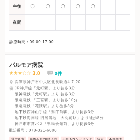
〇
〇
〇
〇
〇
午後
夜間
パルモア病院
3.0
0件
兵庫県神戸市中央区北長狭通4-7-20
JR神戸線「元町駅」より徒歩3分
阪神電鉄「元町駅」より 徒歩3分
阪急電鉄 「三宮駅」より徒歩10分
阪急電鉄「花隈駅」より徒歩8分
地下鉄西神山手線「県庁前駅」より徒歩3分
地下鉄海岸線 旧居留地「大丸前駅」より徒歩8分
神戸市市営バス「県民会館前」より徒歩3分
電話番号：
078-321-6000
漢方処方
男性不妊/無精子症
不妊カウンセリング
駅近
不妊検査