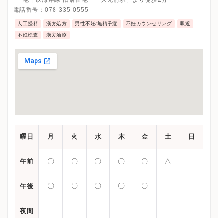
電話番号：
078-335-0555
人工授精
漢方処方
男性不妊/無精子症
不妊カウンセリング
駅近
不妊検査
漢方治療
曜日
月
火
水
木
金
土
日
〇
〇
〇
〇
〇
△
午前
〇
〇
〇
〇
〇
午後
夜間