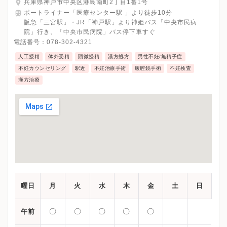
兵庫県神戸市中央区港島南町2丁目1番1号
ポートライナー「医療センター駅 」より徒歩10分
阪急「三宮駅」・JR「神戸駅」より神姫バス「中央市民病
院」行き、「中央市民病院」バス停下車すぐ
電話番号：
078-302-4321
人工授精
体外受精
顕微授精
漢方処方
男性不妊/無精子症
不妊カウンセリング
駅近
不妊治療手術
腹腔鏡手術
不妊検査
漢方治療
曜日
月
火
水
木
金
土
日
〇
〇
〇
〇
〇
午前