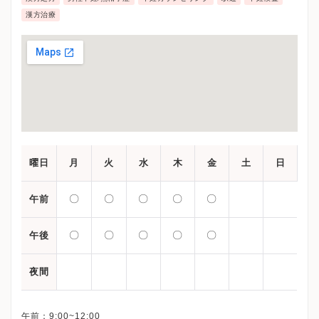
漢方治療
曜日
月
火
水
木
金
土
日
〇
〇
〇
〇
〇
午前
〇
〇
〇
〇
〇
午後
夜間
午前：9:00~12:00