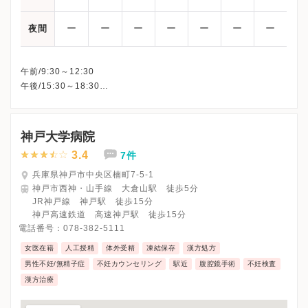
ー
ー
ー
ー
ー
ー
ー
夜間
午前/9:30～12:30
午後/15:30～18:30
※土曜・日曜・祝日は午後休診
※詳細はクリニックHPを確認、または直接お問い合わせくださ
神戸大学病院
3.4
7件
兵庫県神戸市中央区楠町7-5-1
神戸市西神・山手線 大倉山駅 徒歩5分
JR神戸線 神戸駅 徒歩15分
神戸高速鉄道 高速神戸駅 徒歩15分
電話番号：
078-382-5111
女医在籍
人工授精
体外受精
凍結保存
漢方処方
男性不妊/無精子症
不妊カウンセリング
駅近
腹腔鏡手術
不妊検査
漢方治療