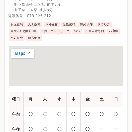
地下鉄西神 三宮駅 徒歩8分
山手線 三宮駅 徒歩8分
電話番号：
078-325-2121
女医在籍
人工授精
体外受精
顕微授精
凍結保存
漢方処方
男性不妊/無精子症
不妊カウンセリング
駅近
不妊治療専門
不育症
不妊検査
漢方治療
曜日
月
火
水
木
金
土
日
◯
◯
◯
◯
◯
◯
◯
午前
◯
◯
◯
◯
◯
ー
ー
午後