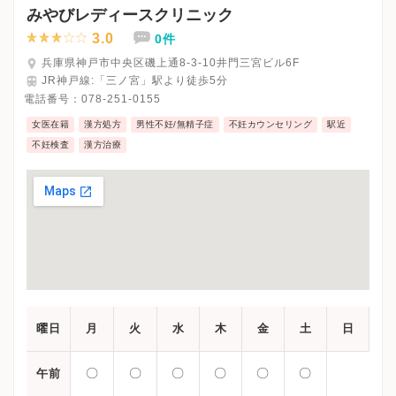
みやびレディースクリニック
3.0
0件
兵庫県神戸市中央区磯上通8-3-10井門三宮ビル6F
JR神戸線:「三ノ宮」駅より徒歩5分
電話番号：
078-251-0155
女医在籍
漢方処方
男性不妊/無精子症
不妊カウンセリング
駅近
不妊検査
漢方治療
曜日
月
火
水
木
金
土
日
〇
〇
〇
〇
〇
〇
午前