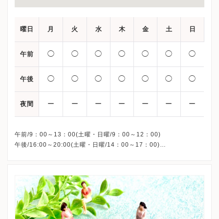
曜日
月
火
水
木
金
土
日
◯
◯
◯
◯
◯
◯
◯
午前
◯
◯
◯
◯
◯
◯
◯
午後
ー
ー
ー
ー
ー
ー
ー
夜間
午前/9：00～13：00(土曜・日曜/9：00～12：00)
午後/16:00～20:00(土曜・日曜/14：00～17：00)
※祝日も診療しています
※お電話受付時間 ①13:00まで ②19:30まで ③12:00まで