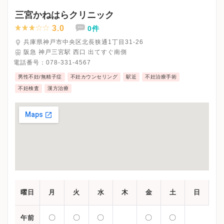
三宮かねはらクリニック
3.0
0件
兵庫県神戸市中央区北長狭通1丁目31-26
阪急 神戸三宮駅 西口 出てすぐ南側
電話番号：
078-331-4567
男性不妊/無精子症
不妊カウンセリング
駅近
不妊治療手術
不妊検査
漢方治療
曜日
月
火
水
木
金
土
日
〇
〇
〇
〇
〇
午前