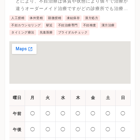
とにより、不妊治療は体質や状態により個々で治療が
違うオーダーメイド治療ですがどの診療所でも治療な
どの対応が可能です。
人工授精
体外受精
顕微授精
凍結保存
漢方処方
不妊カウンセリング
駅近
不妊治療専門
不妊検査
漢方治療
タイミング療法
先進医療
ブライダルチェック
曜日
月
火
水
木
金
土
日
◯
◯
◯
◯
◯
◯
◯
午前
◯
◯
◯
◯
◯
◯
◯
午後