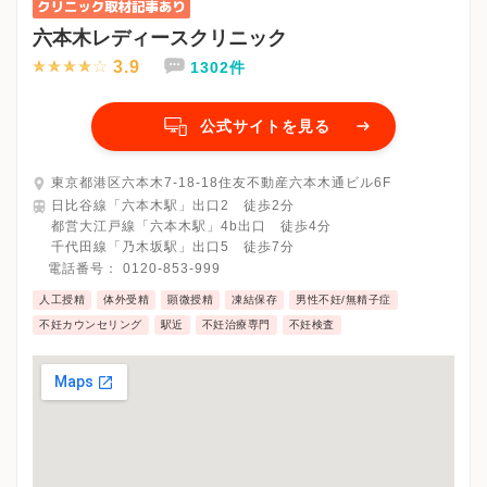
六本木レディースクリニック
3.9
1302件
公式サイトを見る
東京都港区六本木7-18-18住友不動産六本木通ビル6F
日比谷線「六本木駅」出口2 徒歩2分
都営大江戸線「六本木駅」4b出口 徒歩4分
千代田線「乃木坂駅」出口5 徒歩7分
電話番号：
0120-853-999
人工授精
体外受精
顕微授精
凍結保存
男性不妊/無精子症
不妊カウンセリング
駅近
不妊治療専門
不妊検査