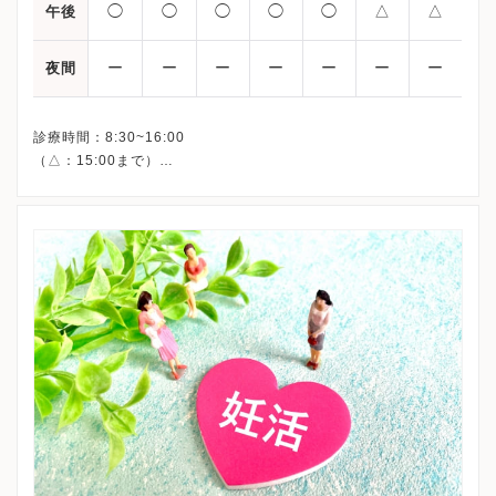
◯
◯
◯
◯
◯
△
△
午後
ー
ー
ー
ー
ー
ー
ー
夜間
診療時間：8:30~16:00
（△：15:00まで）
※詳細はクリニックHPを確認、または直接お問い合わせくださ