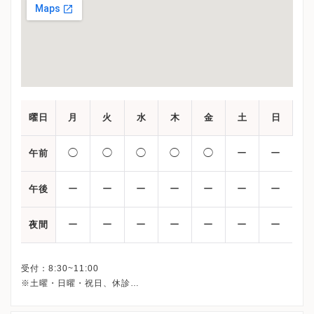
曜日
月
火
水
木
金
土
日
◯
◯
◯
◯
◯
ー
ー
午前
ー
ー
ー
ー
ー
ー
ー
午後
ー
ー
ー
ー
ー
ー
ー
夜間
受付：8:30~11:00
※土曜・日曜・祝日、休診
※詳細はクリニックHPを確認、または直接お問い合わせくださ