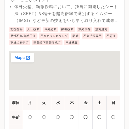
体外受精、顕微授精において、独自に開発したシート
法（SEET）や精子を超高倍率で選別するイムジー
（IMSI）など最新の技術をいち早く取り入れて成果を
あげています。 男性に原因のある男性不妊治療では、
女医在籍
人工授精
体外受精
顕微授精
凍結保存
漢方処方
神戸大学医学部泌尿器科と連携し、男性不妊外来を充
男性不妊/無精子症
不妊カウンセリング
駅近
不妊治療専門
不育症
実させ、最高レベルの治療をご提供しております。
不妊治療手術
卵管鏡下卵管形成術
不妊検査
曜日
月
火
水
木
金
土
日
◯
◯
◯
◯
◯
◯
◯
午前