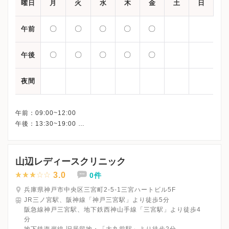
曜日
月
火
水
木
金
土
日
〇
〇
〇
〇
〇
午前
〇
〇
〇
〇
〇
午後
夜間
午前：09:00~12:00
午後：13:30~19:00
山辺レディースクリニック
3.0
0件
兵庫県神戸市中央区三宮町2-5-1三宮ハートビル5F
JR三ノ宮駅、阪神線「神戸三宮駅」より徒歩5分
阪急線神戸三宮駅、地下鉄西神山手線「三宮駅」より徒歩4
分
地下鉄海岸線 旧居留地・「大丸前駅」より徒歩2分