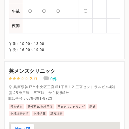
〇
〇
〇
〇
午後
夜間
午前：10:00～13:00
午後：16:00～19:00
英メンズクリニック
3.0
0件
兵庫県神戸市中央区三宮町1丁目1-2 三宮セントラルビル4階
JR神戸線「三宮駅」から徒歩5分
電話番号：
078-391-8723
漢方処方
男性不妊/無精子症
不妊カウンセリング
駅近
不妊治療手術
不妊検査
漢方治療