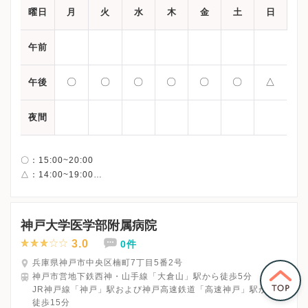
曜日
月
火
水
木
金
土
日
午前
〇
〇
〇
〇
〇
〇
△
午後
夜間
〇：15:00~20:00
△：14:00~19:00
祝日：14:00~19:00
神戸大学医学部附属病院
3.0
0件
兵庫県神戸市中央区楠町7丁目5番2号
神戸市営地下鉄西神・山手線「大倉山」駅から徒歩5分
JR神戸線「神戸」駅および神戸高速鉄道「高速神戸」駅から
徒歩15分