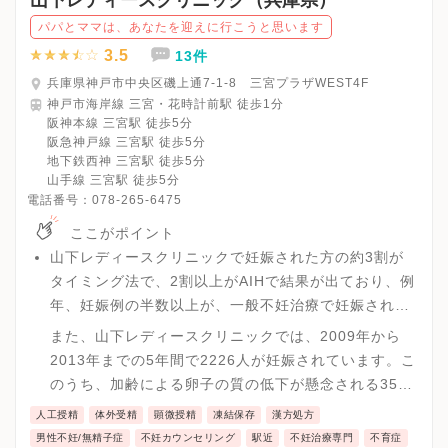
山下レディースクリニック（兵庫県）
パパとママは、あなたを迎えに行こうと思います
3.5
13件
兵庫県神戸市中央区磯上通7-1-8 三宮プラザWEST4F
神戸市海岸線 三宮・花時計前駅 徒歩1分
阪神本線 三宮駅 徒歩5分
阪急神戸線 三宮駅 徒歩5分
地下鉄西神 三宮駅 徒歩5分
山手線 三宮駅 徒歩5分
電話番号：
078-265-6475
ここがポイント
山下レディースクリニックで妊娠された方の約3割が
タイミング法で、2割以上がAIHで結果が出ており、例
年、妊娠例の半数以上が、一般不妊治療で妊娠されて
います。
また、山下レディースクリニックでは、2009年から
2013年までの5年間で2226人が妊娠されています。こ
のうち、加齢による卵子の質の低下が懸念される35歳
以上の1087人に限ってみた場合でも、約43％の方が
人工授精
体外受精
顕微授精
凍結保存
漢方処方
一般不妊治療で妊娠されています。
男性不妊/無精子症
不妊カウンセリング
駅近
不妊治療専門
不育症