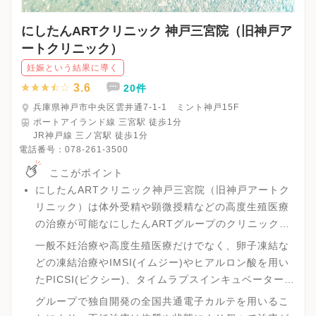
にしたんARTクリニック 神戸三宮院（旧神戸ア
ートクリニック）
妊娠という結果に導く
3.6
20件
兵庫県神戸市中央区雲井通7-1-1 ミント神戸15F
ポートアイランド線 三宮駅 徒歩1分
JR神戸線 三ノ宮駅 徒歩1分
電話番号：
078-261-3500
ここがポイント
にしたんARTクリニック神戸三宮院（旧神戸アートク
リニック）は体外受精や顕微授精などの高度生殖医療
の治療が可能なにしたんARTグループのクリニックで
す。
一般不妊治療や高度生殖医療だけでなく、卵子凍結な
どの凍結治療やIMSI(イムジー)やヒアルロン酸を用い
たPICSI(ピクシー)、タイムラプスインキュベーターな
どの先進医療を受けることが可能です。
グループで独自開発の全国共通電子カルテを用いるこ