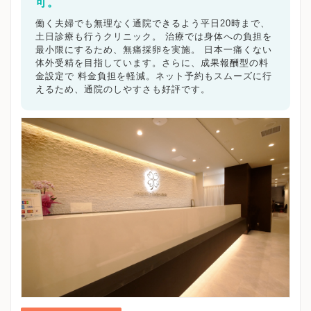
三木市
可。
高砂市
川西市
小野市
三田市
加西市
丹波篠山市
養父市
丹波市
南あわじ市
朝来市
働く夫婦でも無理なく通院できるよう平日20時まで、
淡路市
宍粟市
加東市
たつの市
兵庫県その他地域
土日診療も行うクリニック。 治療では身体への負担を
最小限にするため、無痛採卵を実施。 日本一痛くない
体外受精を目指しています。さらに、成果報酬型の料
キーワードで絞る
金設定で 料金負担を軽減。ネット予約もスムーズに行
えるため、通院のしやすさも好評です。
不妊カウンセリング
ブライダルチェック
不妊検査
タイミング療法
人工授精
体外受精
顕微授精
先進医療
男性不妊/無精子症
ED治療
漢方処方
プラセンタ
不育症
子宮鏡検査
腹腔鏡手術
駅近
女医在籍
不妊治療専門
凍結保存
電子決済可
マイナ受付
バリアフリー
クレジットカード利用可
オンライン診療
英語対応