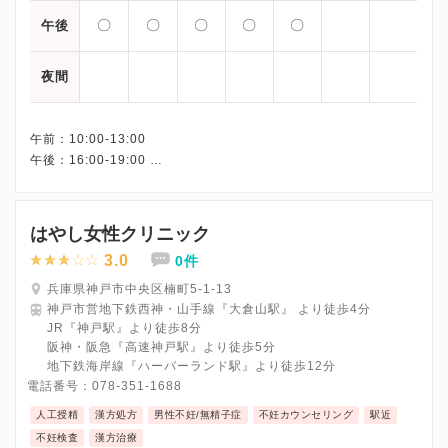
〇
〇
〇
〇
〇
午後
夜間
午前：10:00-13:00
午後：16:00-19:00
はやし女性クリニック
3.0
0件
兵庫県神戸市中央区楠町5-1-13
神戸市営地下鉄西神・山手線『大倉山駅』 より徒歩4分
JR『神戸駅』より徒歩8分
阪神・阪急『高速神戸駅』より徒歩5分
地下鉄海岸線『ハーバーランド駅』より徒歩12分
電話番号：
078-351-1688
人工授精
漢方処方
男性不妊/無精子症
不妊カウンセリング
駅近
不妊検査
漢方治療