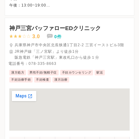
午後：13:00~19:00
神戸三宮バッファローEDクリニック
3.0
0件
兵庫県神戸市中央区北長狭通1丁目2-2 三宮イーストビル3階
JR神戸線「三ノ宮駅」より徒歩1分
阪急電鉄「神戸三宮駅」東改札口から徒歩１分
電話番号：
078-335-8663
漢方処方
男性不妊/無精子症
不妊カウンセリング
駅近
不妊治療手術
不妊検査
漢方治療