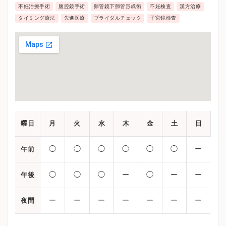
不妊治療手術
腹腔鏡手術
卵管鏡下卵管形成術
不妊検査
漢方治療
タイミング療法
先進医療
ブライダルチェック
子宮鏡検査
曜日
月
火
水
木
金
土
日
◯
◯
◯
◯
◯
◯
ー
午前
◯
◯
◯
ー
◯
ー
ー
午後
ー
ー
ー
ー
ー
ー
ー
夜間