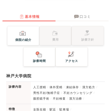
基本情報
口コミ
費用
診療方針
病院の紹介
診察時間
アクセス
神戸大学病院
診療内容
人工授精
体外受精
凍結保存
漢方処方
男性不妊/無精子症
不妊カウンセリング
腹腔鏡手術
不妊検査
漢方治療
特徴
女医在籍
駅近
駐車場