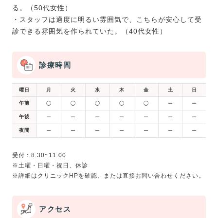
る。（50代女性）
・スタッフは適度に明るい雰囲気で、こちらが安心して受
診できる雰囲気を作られていた。（40代女性）
診療時間
曜日
月
火
水
木
金
土
日
午前
◯
◯
◯
◯
◯
ー
ー
午後
ー
ー
ー
ー
ー
ー
ー
夜間
ー
ー
ー
ー
ー
ー
ー
受付：8:30~11:00
※土曜・日曜・祝日、休診
アクセス