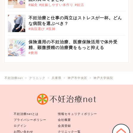
#鍼灸
#妊娠しやすい体作り
#妊活
不妊治療と仕事の両立はストレスが一杯。どん
な病院を選ぶべき？
#病院選び
#医師
保険適用の不妊治療、医療保険活用で体外受
精、顕微授精の治療費をもっと抑える
#費用
不妊治療net
クリニック
兵庫県
神戸市中央区
神戸大学病院
不妊治療netとは
情報セキュリティポリシー
プライバシーポリシー
会社概要
ログイン
会員登録
お問い合わせ
クリニック一覧