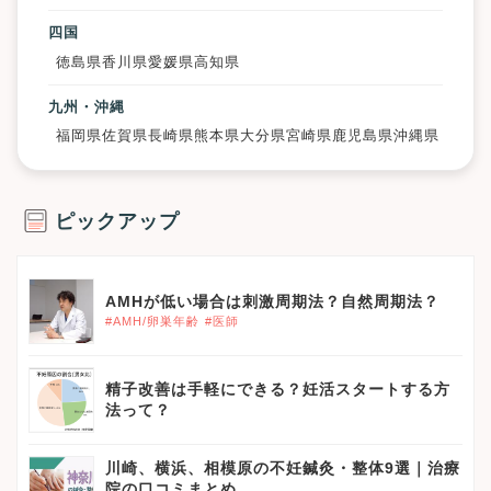
四国
徳島県
香川県
愛媛県
高知県
九州・沖縄
福岡県
佐賀県
長崎県
熊本県
大分県
宮崎県
鹿児島県
沖縄県
ピックアップ
AMHが低い場合は刺激周期法？自然周期法？
#AMH/卵巣年齢
#医師
精子改善は手軽にできる？妊活スタートする方
法って？
川崎、横浜、相模原の不妊鍼灸・整体9選｜治療
院の口コミまとめ