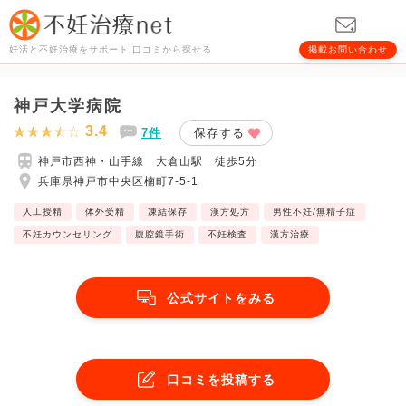
妊活と不妊治療をサポート!口コミから探せる
掲載お問い合わせ
神戸大学病院
3.4
7件
保存する
神戸市西神・山手線 大倉山駅 徒歩5分
兵庫県神戸市中央区楠町7-5-1
人工授精
体外受精
凍結保存
漢方処方
男性不妊/無精子症
不妊カウンセリング
腹腔鏡手術
不妊検査
漢方治療
公式サイトをみる
口コミを投稿する