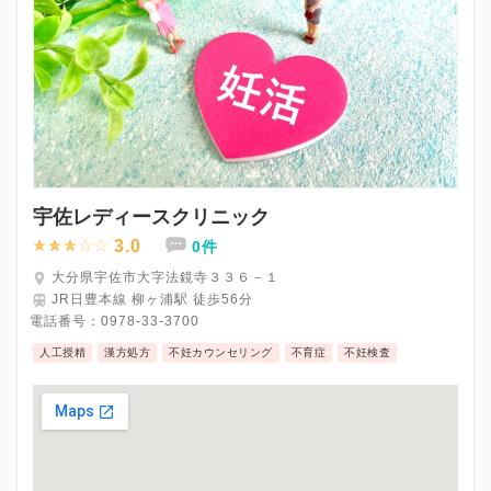
宇佐レディースクリニック
3.0
0件
大分県宇佐市大字法鏡寺３３６－１
JR日豊本線 柳ヶ浦駅 徒歩56分
電話番号：
0978-33-3700
人工授精
漢方処方
不妊カウンセリング
不育症
不妊検査