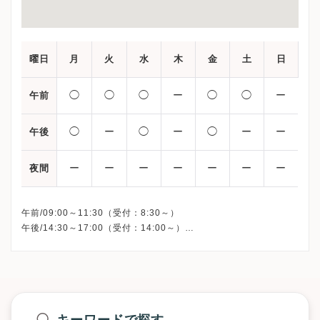
曜日
月
火
水
木
金
土
日
◯
◯
◯
ー
◯
◯
ー
午前
◯
ー
◯
ー
◯
ー
ー
午後
ー
ー
ー
ー
ー
ー
ー
夜間
午前/09:00～11:30（受付：8:30～）
午後/14:30～17:00（受付：14:00～）
※日曜・祝日・木曜午後・火曜午後・土曜午後、休診（火曜の午
後と木曜は手術日）
※詳細はクリニックHPを確認、または直接お問い合わせくださ