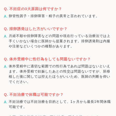
不妊症の3大原因は何ですか？
卵管性因子・排卵障害・精子の異常と言われています。
排卵誘発はした方がいいですか？
月経不順や排卵障害などの問題や現在行っている治療法では上
手くいかない場合に医師から提案されます。排卵誘発剤は内服
や注射などいくつかの種類があります。
体外受精中に性行為をしても問題ないですか？
体外受精中に適切な範囲での性行為であれば問題はないといえ
ます。体外受精で妊娠したあとの性交は問題ないですが、胚移
植した後に関しては控えたほうがいいため、医師の判断を仰い
でください。
不妊治療で休職は可能ですか？
不妊治療では不妊治療を目的として、1ヶ月から最長1年間休職
可能です。