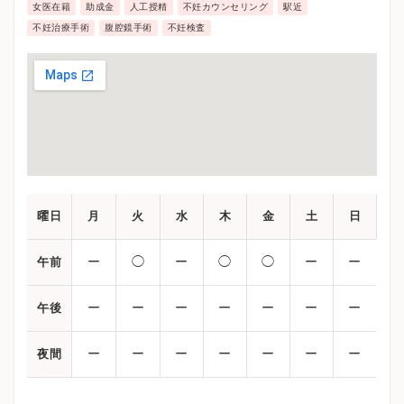
女医在籍
助成金
人工授精
不妊カウンセリング
駅近
不妊治療手術
腹腔鏡手術
不妊検査
曜日
月
火
水
木
金
土
日
ー
◯
ー
◯
◯
ー
ー
午前
ー
ー
ー
ー
ー
ー
ー
午後
ー
ー
ー
ー
ー
ー
ー
夜間