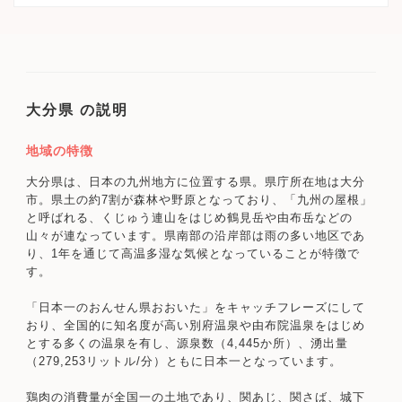
大分県 の説明
地域の特徴
大分県は、日本の九州地方に位置する県。県庁所在地は大分
市。県土の約7割が森林や野原となっており、「九州の屋根」
と呼ばれる、くじゅう連山をはじめ鶴見岳や由布岳などの
山々が連なっています。県南部の沿岸部は雨の多い地区であ
り、1年を通じて高温多湿な気候となっていることが特徴で
す。
「日本一のおんせん県おおいた」をキャッチフレーズにして
おり、全国的に知名度が高い別府温泉や由布院温泉をはじめ
とする多くの温泉を有し、源泉数（4,445か所）、湧出量
（279,253リットル/分）ともに日本一となっています。
鶏肉の消費量が全国一の土地であり、関あじ、関さば、城下