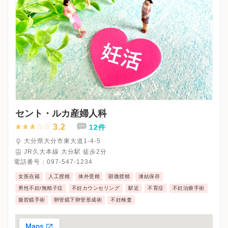
セント・ルカ産婦人科
3.2
12件
大分県大分市東大道1-4-5
JR久大本線 大分駅 徒歩2分
電話番号：
097-547-1234
女医在籍
人工授精
体外受精
顕微授精
凍結保存
男性不妊/無精子症
不妊カウンセリング
駅近
不育症
不妊治療手術
腹腔鏡手術
卵管鏡下卵管形成術
不妊検査