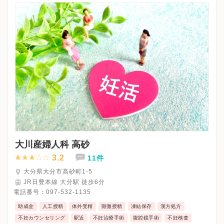
※詳細はクリニックHPを確認、または直接お問い合わせくださ
大川産婦人科 高砂
3.2
11件
大分県大分市高砂町1-5
JR日豊本線 大分駅 徒歩6分
電話番号：
097-532-1135
助成金
人工授精
体外受精
顕微授精
凍結保存
漢方処方
不妊カウンセリング
駅近
不妊治療手術
腹腔鏡手術
不妊検査