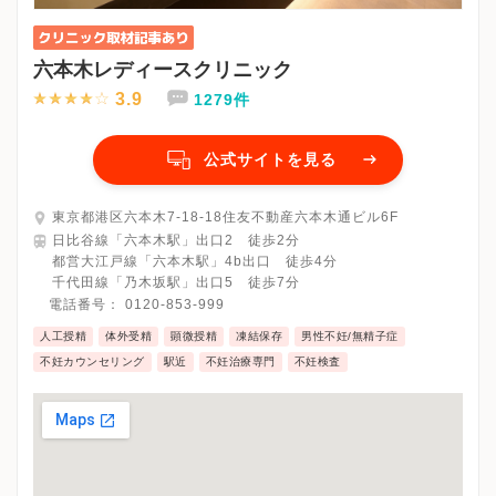
六本木レディースクリニック
3.9
1279件
公式サイトを見る
東京都港区六本木7-18-18住友不動産六本木通ビル6F
日比谷線「六本木駅」出口2 徒歩2分
都営大江戸線「六本木駅」4b出口 徒歩4分
千代田線「乃木坂駅」出口5 徒歩7分
電話番号：
0120-853-999
人工授精
体外受精
顕微授精
凍結保存
男性不妊/無精子症
不妊カウンセリング
駅近
不妊治療専門
不妊検査