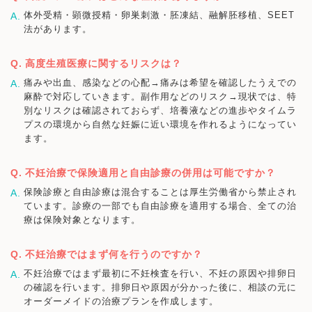
体外受精・顕微授精・卵巣刺激・胚凍結、融解胚移植、SEET
法があります。
高度生殖医療に関するリスクは？
痛みや出血、感染などの心配→痛みは希望を確認したうえでの
麻酔で対応していきます。副作用などのリスク→現状では、特
別なリスクは確認されておらず、培養液などの進歩やタイムラ
プスの環境から自然な妊娠に近い環境を作れるようになってい
ます。
不妊治療で保険適用と自由診療の併用は可能ですか？
保険診療と自由診療は混合することは厚生労働省から禁止され
ています。診療の一部でも自由診療を適用する場合、全ての治
療は保険対象となります。
不妊治療ではまず何を行うのですか？
不妊治療ではまず最初に不妊検査を行い、不妊の原因や排卵日
の確認を行います。排卵日や原因が分かった後に、相談の元に
オーダーメイドの治療プランを作成します。