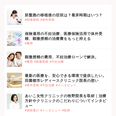
胚盤胞の移植後の症状は？着床時期はいつ？
#顕微授精
#体外受精
保険適用の不妊治療、医療保険活用で体外受
精、顕微授精の治療費をもっと抑える
#費用
顕微授精の費用、不妊治療ローンで解決。
#費用
#顕微授精
#不妊治療
最新の医療を、安心できる環境で提供したい。
田園都市レディースクリニック院長の想い
#体外受精
#不妊治療
#インタビュー
あいこ女性クリニックの牧野院長を取材｜治療
方針やクリニックのこだわりについてインタビ
ュー
#病院選び
#インタビュー
#医師