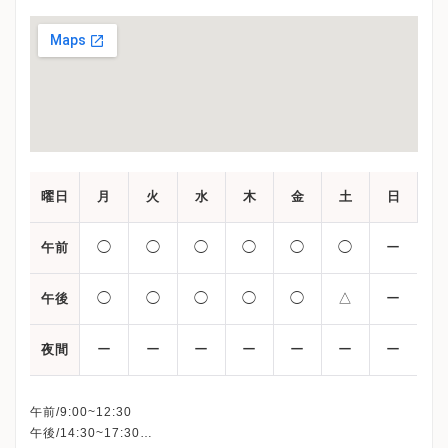
曜日
月
火
水
木
金
土
日
◯
◯
◯
◯
◯
◯
ー
午前
◯
◯
◯
◯
◯
△
ー
午後
ー
ー
ー
ー
ー
ー
ー
夜間
午前/9:00~12:30
午後/14:30~17:30