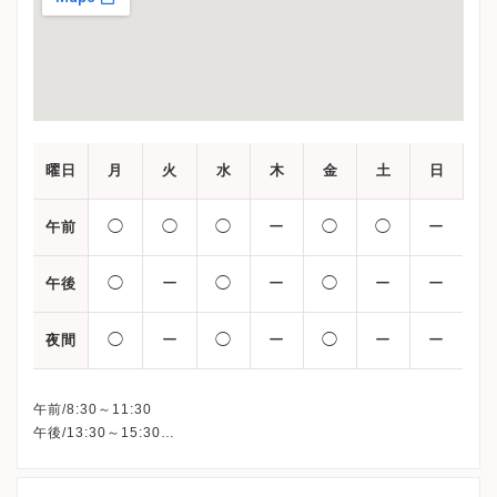
曜日
月
火
水
木
金
土
日
◯
◯
◯
ー
◯
◯
ー
午前
◯
ー
◯
ー
◯
ー
ー
午後
◯
ー
◯
ー
◯
ー
ー
夜間
午前/8:30～11:30
午後/13:30～15:30
夜間/17:00～18:30
※火曜午後・土曜午後・木曜・日曜日・祝日は休診です。