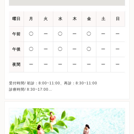
曜日
月
火
水
木
金
土
日
◯
ー
◯
ー
◯
ー
ー
午前
◯
ー
◯
ー
◯
ー
ー
午後
ー
ー
ー
ー
ー
ー
ー
夜間
受付時間/ 初診：8:00~11:00、再診：8:30~11:00
診療時間/ 8:30~17:00
※上記は産婦人科の診療スケジュールです。
※詳細はクリニックHPを確認、または直接お問い合わせくださ