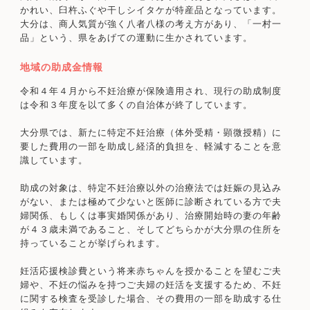
かれい、臼杵ふぐや干しシイタケが特産品となっています。
大分は、商人気質が強く八者八様の考え方があり、「一村一
品」という、県をあげての運動に生かされています。
地域の助成金情報
令和４年４月から不妊治療が保険適用され、現行の助成制度
は令和３年度を以て多くの自治体が終了しています。
大分県では、新たに特定不妊治療（体外受精・顕微授精）に
要した費用の一部を助成し経済的負担を、軽減することを意
識しています。
助成の対象は、特定不妊治療以外の治療法では妊娠の見込み
がない、または極めて少ないと医師に診断されている方で夫
婦関係、もしくは事実婚関係があり、治療開始時の妻の年齢
が４３歳未満であること、そしてどちらかが大分県の住所を
持っていることが挙げられます。
妊活応援検診費という将来赤ちゃんを授かることを望むご夫
婦や、不妊の悩みを持つご夫婦の妊活を支援するため、不妊
に関する検査を受診した場合、その費用の一部を助成する仕