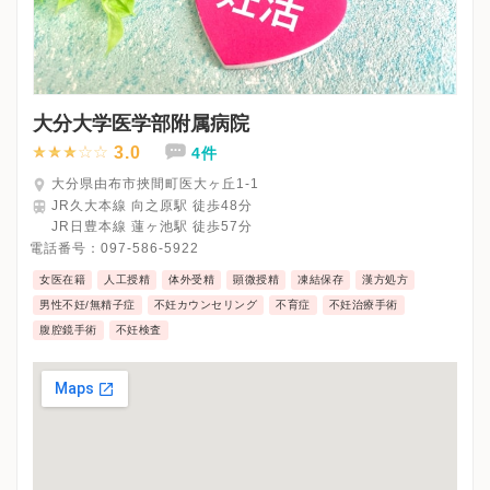
大分大学医学部附属病院
3.0
4件
大分県由布市挾間町医大ヶ丘1-1
JR久大本線 向之原駅 徒歩48分
JR日豊本線 蓮ヶ池駅 徒歩57分
電話番号：
097-586-5922
女医在籍
人工授精
体外受精
顕微授精
凍結保存
漢方処方
男性不妊/無精子症
不妊カウンセリング
不育症
不妊治療手術
腹腔鏡手術
不妊検査