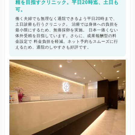
精を目指すクリニック。平日20時迄、土日も
可。
働く夫婦でも無理なく通院できるよう平日20時まで、
土日診療も行うクリニック。 治療では身体への負担を
最小限にするため、無痛採卵を実施。 日本一痛くない
体外受精を目指しています。さらに、成果報酬型の料
金設定で 料金負担を軽減。ネット予約もスムーズに行
えるため、通院のしやすさも好評です。