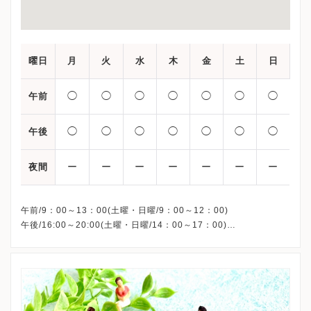
曜日
月
火
水
木
金
土
日
◯
◯
◯
◯
◯
◯
◯
午前
◯
◯
◯
◯
◯
◯
◯
午後
ー
ー
ー
ー
ー
ー
ー
夜間
午前/9：00～13：00(土曜・日曜/9：00～12：00)
午後/16:00～20:00(土曜・日曜/14：00～17：00)
※祝日も診療しています
※お電話受付時間 ①13:00まで ②19:30まで ③12:00まで