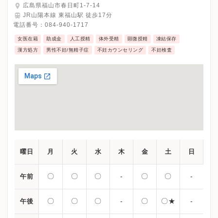
広島県福山市春日町1-7-14
JR山陽本線 東福山駅 徒歩17分
電話番号：
084-940-1717
女医在籍
助成金
人工授精
体外受精
顕微授精
凍結保存
漢方処方
男性不妊/無精子症
不妊カウンセリング
不妊検査
曜日
月
火
水
木
金
土
日
〇
〇
〇
-
〇
〇
-
午前
〇
〇
〇
-
〇
〇★
-
午後