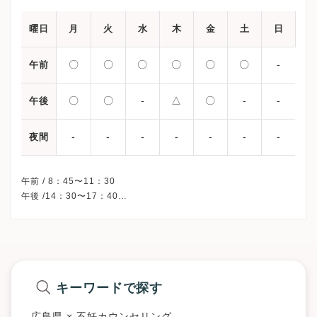
曜日
月
火
水
木
金
土
日
〇
〇
〇
〇
〇
〇
-
午前
〇
〇
-
△
〇
-
-
午後
-
-
-
-
-
-
-
夜間
午前 / 8：45〜11：30
午後 /14：30〜17：40
△・・・14：30〜16：40
※木曜/土曜午後・日曜・祝日、休診
※受診前には必ずクリニックHPを確認、または直接お問い合わせ
キーワードで探す
広島県 × 不妊カウンセリング