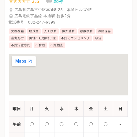
3.5
20件
広島県広島市中区本通8-23 本通ヒルズ4F
広島電鉄宇品線 本通駅 徒歩2分
電話番号：
082-247-6399
女医在籍
助成金
人工授精
体外受精
顕微授精
凍結保存
漢方処方
男性不妊/無精子症
不妊カウンセリング
駅近
不妊治療専門
不育症
不妊検査
曜日
月
火
水
木
金
土
日
〇
〇
〇
〇
〇
〇
-
午前