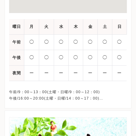
曜日
月
火
水
木
金
土
日
◯
◯
◯
◯
◯
◯
◯
午前
◯
◯
◯
◯
◯
◯
◯
午後
ー
ー
ー
ー
ー
ー
ー
夜間
午前/9：00～13：00(土曜・日曜/9：00～12：00)
午後/16:00～20:00(土曜・日曜/14：00～17：00)
※祝日も診療しています
※お電話受付時間 ①13:00まで ②19:30まで ③12:00まで