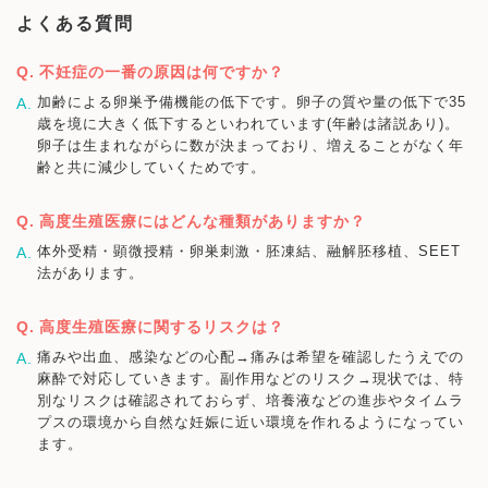
よくある質問
不妊症の一番の原因は何ですか？
加齢による卵巣予備機能の低下です。卵子の質や量の低下で35
歳を境に大きく低下するといわれています(年齢は諸説あり)。
卵子は生まれながらに数が決まっており、増えることがなく年
齢と共に減少していくためです。
高度生殖医療にはどんな種類がありますか？
体外受精・顕微授精・卵巣刺激・胚凍結、融解胚移植、SEET
法があります。
高度生殖医療に関するリスクは？
痛みや出血、感染などの心配→痛みは希望を確認したうえでの
麻酔で対応していきます。副作用などのリスク→現状では、特
別なリスクは確認されておらず、培養液などの進歩やタイムラ
プスの環境から自然な妊娠に近い環境を作れるようになってい
ます。