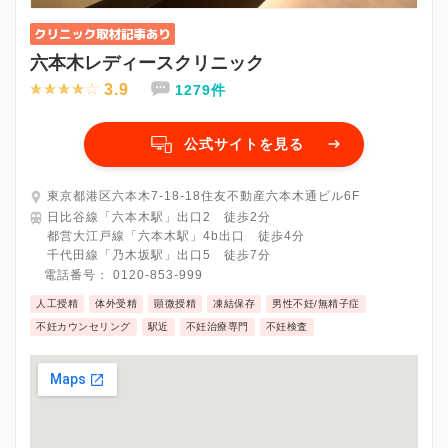
六本木レディースクリニック
3.9
1279件
公式サイトを見る
東京都港区六本木7-18-18住友不動産六本木通ビル6F
日比谷線「六本木駅」出口2 徒歩2分
都営大江戸線「六本木駅」4b出口 徒歩4分
千代田線「乃木坂駅」出口5 徒歩7分
電話番号：
0120-853-999
人工授精
体外受精
顕微授精
凍結保存
男性不妊/無精子症
不妊カウンセリング
駅近
不妊治療専門
不妊検査