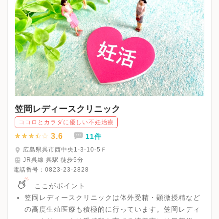
笠岡レディースクリニック
ココロとカラダに優しい不妊治療
3.6
11件
広島県呉市西中央1-3-10-5Ｆ
JR呉線 呉駅 徒歩5分
電話番号：
0823-23-2828
ここがポイント
笠岡レディースクリニックは体外受精・顕微授精など
の高度生殖医療も積極的に行っています。笠岡レディ