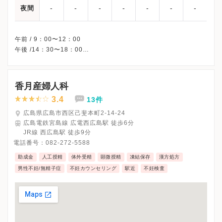
-
-
-
-
-
-
-
夜間
午前 / 9：00〜12：00
午後 /14：30〜18：00
★：男性不妊外来 /16：00〜18：00
※木曜・日曜・祝日、休診
※完全予約制です。
香月産婦人科
※受診前には必ずクリニックHPを確認、または直接お問い合わせ
3.4
13件
広島県広島市西区己斐本町2-14-24
広島電鉄宮島線 広電西広島駅 徒歩6分
JR線 西広島駅 徒歩9分
電話番号：
082-272-5588
助成金
人工授精
体外受精
顕微授精
凍結保存
漢方処方
男性不妊/無精子症
不妊カウンセリング
駅近
不妊検査