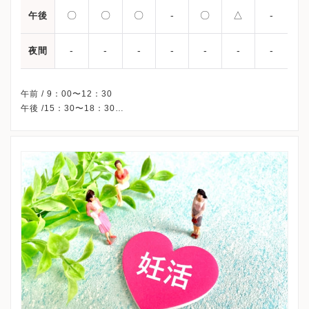
〇
〇
〇
-
〇
△
-
午後
-
-
-
-
-
-
-
夜間
午前 / 9：00〜12：30
午後 /15：30〜18：30
△・・・14：00〜16：00
※通常診療時間です。
※木曜午後・日曜・祝日、休診
※完全予約制です。
※受診前には必ずクリニックHPを確認、または直接お問い合わせ