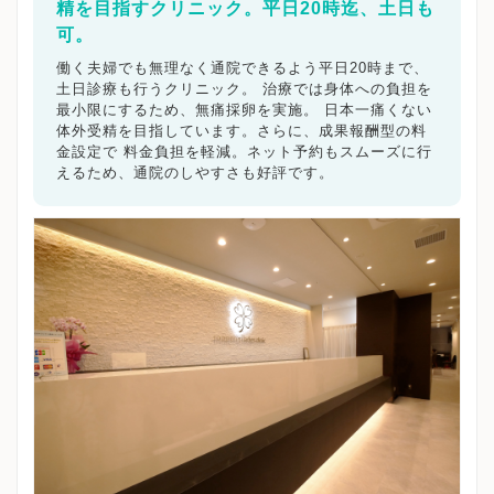
精を目指すクリニック。平日20時迄、土日も
可。
働く夫婦でも無理なく通院できるよう平日20時まで、
土日診療も行うクリニック。 治療では身体への負担を
最小限にするため、無痛採卵を実施。 日本一痛くない
体外受精を目指しています。さらに、成果報酬型の料
金設定で 料金負担を軽減。ネット予約もスムーズに行
えるため、通院のしやすさも好評です。