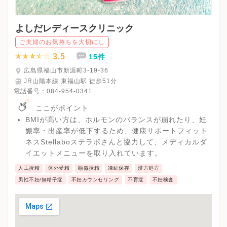
よしだレディースクリニック
ご夫婦のお気持ちを大切にし
3.5
15件
広島県福山市新涯町3-19-36
JR山陽本線 東福山駅 徒歩51分
電話番号：
084-954-0341
ここがポイント
BMIが高い方は、ホルモンのバランスが崩れたり、妊
娠率・出産率が低下するため、健康サポートフィット
ネスStellaboステラボさんと協力して、メディカルダ
イエットメニューを取り入れています。
人工授精
体外受精
顕微授精
凍結保存
漢方処方
男性不妊/無精子症
不妊カウンセリング
不育症
不妊検査