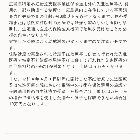
広島県特定不妊治療支援事業は保険適用外の先進医療等の 費
用の一部を助成する制度で、広島県内に在住している事実婚
を含む夫婦で妻の年齢が43歳以下が条件となります。体外受
精または顕微授精以外の方法では妊娠が望めないと医師が診
断し、生殖補助医療の保険医療機関で治療を受けたことが必
須の条件となります。
実施した治療により助成対象が変わりますので注意が必要で
す。
保険診療で実施される特定不妊治療等に併せて行われた先進
医療で特定不妊治療や男性不妊に併せて行われた先進医療の
自己負担額の2分の1が対象となり、上限は５万円となりま
す。
また、令和４年４月１日以降に開始した不妊治療で先進医療
又は先進医療会議において審議中の技術を保険適用の施設で
保険適用外の自由診療で受診した場合には上限を30万円、そ
の場合で凍結卵を使用した場合や卵子を採取できない場合は
10万円となります。