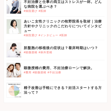
不妊治療と仕事の両立はストレスが一杯。どん
な病院を選ぶべき？
#病院選び
#医師
あいこ女性クリニックの牧野院長を取材｜治療
方針やクリニックのこだわりについてインタビ
ュー
#病院選び
#インタビュー
#医師
胚盤胞の移植後の症状は？着床時期はいつ？
#顕微授精
#体外受精
顕微授精の費用、不妊治療ローンで解決。
#費用
#顕微授精
#不妊治療
精子改善は手軽にできる？妊活スタートする方
法って？