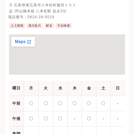
広島県東広島市八本松町飯田１０１
JR山陽本線 八本松駅 徒歩3分
電話番号：
0824-28-0019
人工授精
漢方処方
駅近
不妊検査
曜日
月
火
水
木
金
土
日
〇
〇
〇
〇
〇
〇
-
午前
〇
〇
〇
-
〇
-
-
午後
-
-
-
-
-
-
-
夜間