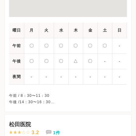
曜日
月
火
水
木
金
土
日
〇
〇
〇
〇
〇
〇
-
午前
〇
〇
〇
△
〇
-
-
午後
-
-
-
-
-
-
-
夜間
午前 / 8：30〜11：30
午後 /14：30〜16：30
△・・・小児科検診 （13：15〜14：30受付）
※木曜/土曜午後・日曜・祝日、休診
※受診前には必ずクリニックHPを確認、または直接お問い合わせ
松田医院
3.2
1件