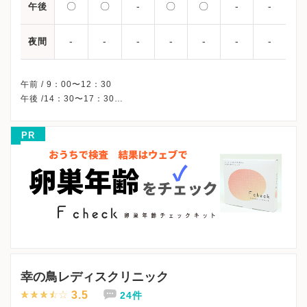
〇
〇
-
〇
〇
-
-
午後
-
-
-
-
-
-
-
夜間
午前 / 9：00〜12：30
午後 /14：30〜17：30
※水曜/土曜午後・日曜・祝日、休診
※初診の方は月曜日～金曜日に受診してください。
PR
※完全予約制です。
※受診前には必ずクリニックHPを確認、または直接お問い合わせ
幸の鳥レディスクリニック
3.5
24件