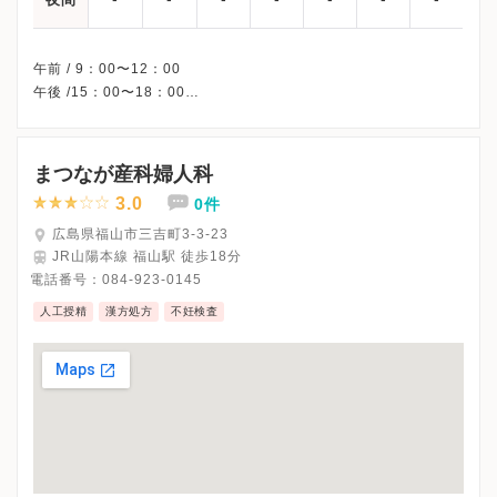
午前 / 9：00〜12：00
午後 /15：00〜18：00
※木曜/土曜午後・日曜・祝日、休診
※受診前には必ずクリニックHPを確認、または直接お問い合わせ
まつなが産科婦人科
3.0
0件
広島県福山市三吉町3-3-23
JR山陽本線 福山駅 徒歩18分
電話番号：
084-923-0145
人工授精
漢方処方
不妊検査