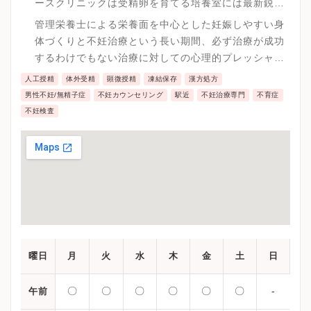
ースクリニックは受精卵を育てる培養室には最新鋭の
設備を整え、厳重な管理の中、患者様にハイレベルな
管理栄養士による栄養面を中心とした妊娠しやすい身
治療を行っています。
体づくりと不妊治療という長い期間、必ず治療が成功
するわけでもない治療に対しての心理的プレッシャー
を和らげるためのカウンセリングも実施しています。
人工授精
体外受精
顕微授精
凍結保存
漢方処方
男性不妊/無精子症
不妊カウンセリング
駅近
不妊治療専門
不育症
不妊検査
曜日
月
火
水
木
金
土
日
〇
〇
〇
〇
〇
〇
-
午前