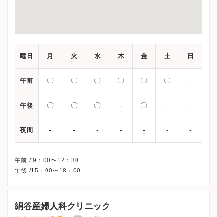
曜日
月
火
水
木
金
土
日
〇
〇
〇
〇
〇
〇
-
午前
〇
〇
〇
-
〇
-
-
午後
-
-
-
-
-
-
-
夜間
午前 / 9：00〜12：30
午後 /15：00〜18：00
※受付時間です。
※木曜/土曜午後・日曜・祝日、休診
※完全予約制です。
絹谷産婦人科クリニック
※受診前には必ずクリニックHPを確認、または直接お問い合わせ