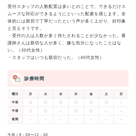
受付スタッフの人数配置は多いとのことで、できるだけス
ムーズな対応ができるようにといった配慮を感じます。全
体的には親切で丁寧だったという声が多く上がり、好印象
と言えそうです。
・受付の人は人数が多く待たされることが少なかった。看
護師さんは親切な人が多く、嫌な気分になったことはな
い。（30代女性）
・スタッフはいつも親切だった。（40代女性）
診療時間
曜日
月
火
水
木
金
土
日
午前
〇
〇
〇
〇
〇
〇
-
午後
〇
〇
-
〇
〇
-
-
夜間
-
-
-
-
-
-
-
午前 / 9：00〜12：30