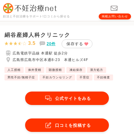
妊活と不妊治療をサポート!口コミから探せる
掲載お問い合わせ
絹谷産婦人科クリニック
3.5
20件
保存する
広島電鉄宇品線 本通駅 徒歩2分
広島県広島市中区本通8-23 本通ヒルズ4F
人工授精
体外受精
顕微授精
凍結保存
漢方処方
男性不妊/無精子症
不妊カウンセリング
不育症
不妊検査
公式サイトをみる
口コミを投稿する