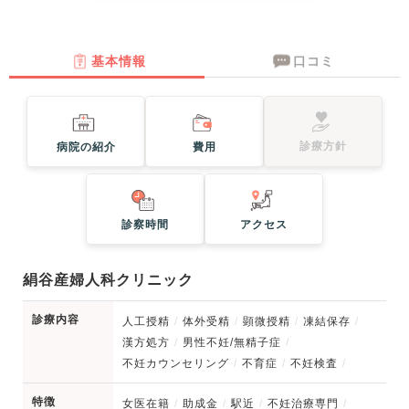
基本情報
口コミ
診療方針
病院の紹介
費用
診察時間
アクセス
絹谷産婦人科クリニック
診療内容
人工授精
体外受精
顕微授精
凍結保存
漢方処方
男性不妊/無精子症
不妊カウンセリング
不育症
不妊検査
特徴
女医在籍
助成金
駅近
不妊治療専門