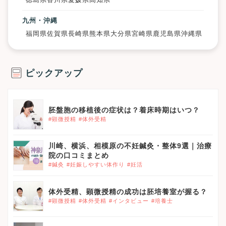
九州・沖縄
福岡県
佐賀県
長崎県
熊本県
大分県
宮崎県
鹿児島県
沖縄県
ピックアップ
胚盤胞の移植後の症状は？着床時期はいつ？
#顕微授精
#体外受精
川崎、横浜、相模原の不妊鍼灸・整体9選｜治療
院の口コミまとめ
#鍼灸
#妊娠しやすい体作り
#妊活
体外受精、顕微授精の成功は胚培養室が握る？
#顕微授精
#体外受精
#インタビュー
#培養士