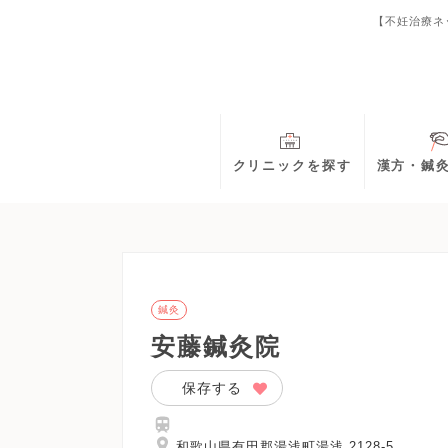
【不妊治療ネ
クリニックを探す
漢方・鍼
鍼灸
安藤鍼灸院
保存する
和歌山県有田郡湯浅町湯浅 2128-5