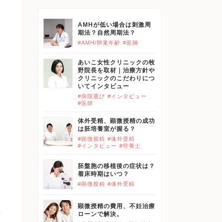
AMHが低い場合は刺激周
期法？自然周期法？
#AMH/卵巣年齢
#医師
あいこ女性クリニックの牧
野院長を取材｜治療方針や
クリニックのこだわりにつ
いてインタビュー
#病院選び
#インタビュー
#医師
体外受精、顕微授精の成功
は胚培養室が握る？
#顕微授精
#体外受精
#インタビュー
#培養士
胚盤胞の移植後の症状は？
着床時期はいつ？
#顕微授精
#体外受精
顕微授精の費用、不妊治療
ローンで解決。