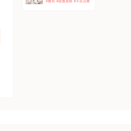
#費用
#顕微授精
#不妊治療