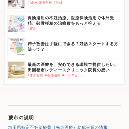
#AMH/卵巣年齢
#医師
保険適用の不妊治療、医療保険活用で体外受
精、顕微授精の治療費をもっと抑える
#費用
精子改善は手軽にできる？妊活スタートする方
法って？
最新の医療を、安心できる環境で提供したい。
田園都市レディースクリニック院長の想い
#体外受精
#不妊治療
#インタビュー
蕨市の説明
埼玉県特定不妊治療費（先進医療）助成事業の情報