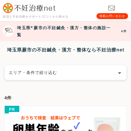
掲載お問い合わせ
妊活と不妊治療をサポート!口コミから探せる
埼玉県
蕨市
の不妊鍼灸・漢方・整体の施設一
4件
覧
埼玉県蕨市の不妊鍼灸・漢方・整体なら不妊治療net
エリア・条件で絞り込む
エリアで絞る
4件
さいたま市
さいたま市西区
さいたま市北区
PR
さいたま市大宮区
さいたま市見沼区
さいたま市中央区
さいたま市桜区
さいたま市浦和区
さいたま市南区
さいたま市緑区
さいたま市岩槻区
川越市
熊谷市
川口市
行田市
秩父市
所沢市