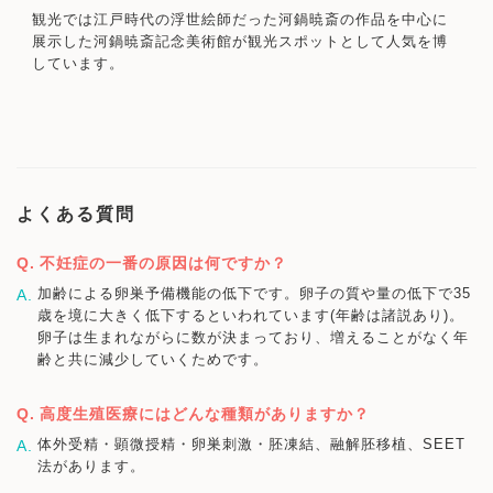
観光では江戸時代の浮世絵師だった河鍋暁斎の作品を中心に
展示した河鍋暁斎記念美術館が観光スポットとして人気を博
しています。
よくある質問
不妊症の一番の原因は何ですか？
加齢による卵巣予備機能の低下です。卵子の質や量の低下で35
歳を境に大きく低下するといわれています(年齢は諸説あり)。
卵子は生まれながらに数が決まっており、増えることがなく年
齢と共に減少していくためです。
高度生殖医療にはどんな種類がありますか？
体外受精・顕微授精・卵巣刺激・胚凍結、融解胚移植、SEET
法があります。