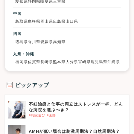
愛知県
静岡県
岐阜県
三重県
中国
鳥取県
島根県
岡山県
広島県
山口県
四国
徳島県
香川県
愛媛県
高知県
九州・沖縄
福岡県
佐賀県
長崎県
熊本県
大分県
宮崎県
鹿児島県
沖縄県
ピックアップ
不妊治療と仕事の両立はストレスが一杯。どん
な病院を選ぶべき？
#病院選び
#医師
AMHが低い場合は刺激周期法？自然周期法？