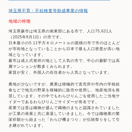
埼玉県不育・不妊検査等助成事業の情報
地域の特徴
埼玉県蕨市は埼玉県の南東部にある市で、人口75,621人
（2025年8月1日）の市です。
日本最小の5.11平方キロメートルの面積の市で市のほとんど
が市街地となっていることから日本で最も人口密度が高い地
域となっています。
蕨市は成人式発祥の地として人気の市で、中心の蕨駅では高
層マンションが数多くみられます。
家賃が安く、外国人の在住者から人気となっています。
農地が少ないですが、農業は積極的で直売所や市内の学校給
食などで地元の野菜を積極的に販売や使用し、地産地消を推
奨しています。その中でもわらびりんごを使用したご当地サ
イダーであるわらびりんごサイダーが有名です。
産業では昔は織物が盛んで織物のまちと認識されていました
が工業の発展と共に衰退していきました。今では織物業の繁
栄祈願から始まった「わらび機まつり」が伝統祭りをして引
き継がれています。