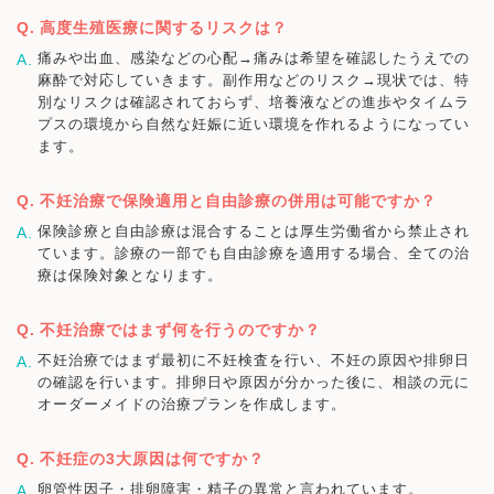
高度生殖医療に関するリスクは？
痛みや出血、感染などの心配→痛みは希望を確認したうえでの
麻酔で対応していきます。副作用などのリスク→現状では、特
別なリスクは確認されておらず、培養液などの進歩やタイムラ
プスの環境から自然な妊娠に近い環境を作れるようになってい
ます。
不妊治療で保険適用と自由診療の併用は可能ですか？
保険診療と自由診療は混合することは厚生労働省から禁止され
ています。診療の一部でも自由診療を適用する場合、全ての治
療は保険対象となります。
不妊治療ではまず何を行うのですか？
不妊治療ではまず最初に不妊検査を行い、不妊の原因や排卵日
の確認を行います。排卵日や原因が分かった後に、相談の元に
オーダーメイドの治療プランを作成します。
不妊症の3大原因は何ですか？
卵管性因子・排卵障害・精子の異常と言われています。