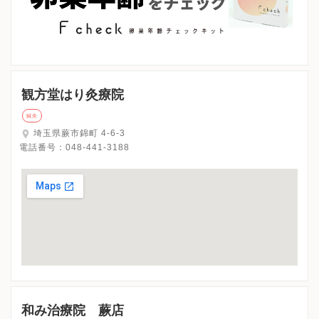
飯能市
加須市
本庄市
東松山市
春日部市
狭山市
羽生市
鴻巣市
深谷市
上尾市
草加市
越谷市
蕨市
戸田市
入間市
朝霞市
志木市
和光市
新座市
桶川市
久喜市
北本市
八潮市
富士見市
三郷市
蓮田市
坂戸市
幸手市
鶴ヶ島市
日高市
吉川市
ふじみ野市
白岡市
埼玉県その他地域
観方堂はり灸療院
鍼灸
キーワードで絞る
埼玉県蕨市錦町 4-6-3
電話番号：
048-441-3188
漢方
鍼灸
その他の施設
和み治療院 蕨店