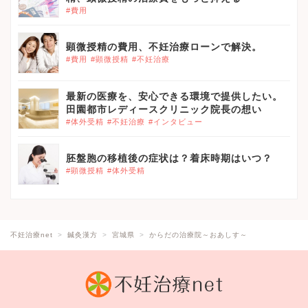
#費用
顕微授精の費用、不妊治療ローンで解決。
#費用
#顕微授精
#不妊治療
最新の医療を、安心できる環境で提供したい。
田園都市レディースクリニック院長の想い
#体外受精
#不妊治療
#インタビュー
胚盤胞の移植後の症状は？着床時期はいつ？
#顕微授精
#体外受精
不妊治療net
鍼灸漢方
宮城県
からだの治療院～おあしす～