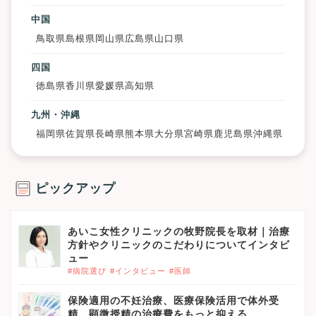
中国
鳥取県
島根県
岡山県
広島県
山口県
四国
徳島県
香川県
愛媛県
高知県
九州・沖縄
福岡県
佐賀県
長崎県
熊本県
大分県
宮崎県
鹿児島県
沖縄県
ピックアップ
あいこ女性クリニックの牧野院長を取材｜治療
方針やクリニックのこだわりについてインタビ
ュー
#病院選び
#インタビュー
#医師
保険適用の不妊治療、医療保険活用で体外受
精、顕微授精の治療費をもっと抑える