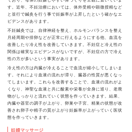
ており、母体の妊娠しやすい体づくりを主観に置いていま
す。近年、不妊治療においては、体外受精や顕微授精など
と並行で鍼灸を行う事で妊娠率が上昇したという確かなエ
ビデンスがあります。
不妊鍼灸では、自律神経を整え、ホルモンバランスを整え
月経周期や排卵などが正常に行えるようにする他、血流を
改善したり冷え性を改善していきます。不妊症と冷え性の
関係は確実なエビデンスがないですが、不妊症の方で冷え
性の方が多いという事実があります。
冷え性の方は内臓が冷えることで血流が縮小してしまいま
す。それにより血液の流れが滞り、臓器の性質が悪くなっ
てしまいます。これらを改善することで、血液の流れがよ
くなり、神聖な血液と共に酸素や栄養が全身に巡り、老廃
物がしっかりと流れていく状態を作っていきます。結果、
内臓や器官の調子が上がり、卵巣や子宮、精巣の状態が改
善され卵子や精子の質が上がり妊娠率が上がっていく医状
態を作っていきます。
妊婦マッサージ