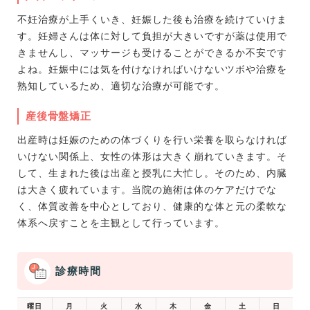
不妊治療が上手くいき、妊娠した後も治療を続けていけま
す。妊婦さんは体に対して負担が大きいですが薬は使用で
きませんし、マッサージも受けることができるか不安です
よね。妊娠中には気を付けなければいけないツボや治療を
熟知しているため、適切な治療が可能です。
産後骨盤矯正
出産時は妊娠のための体づくりを行い栄養を取らなければ
いけない関係上、女性の体形は大きく崩れていきます。そ
して、生まれた後は出産と授乳に大忙し。そのため、内臓
は大きく疲れています。当院の施術は体のケアだけでな
く、体質改善を中心としており、健康的な体と元の柔軟な
体系へ戻すことを主観として行っています。
診療時間
曜日
月
火
水
木
金
土
日