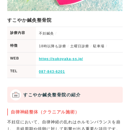
すこやか鍼灸整骨院
診療内容
不妊鍼灸
特徴
18時以降も診療
土曜日診療
駐車場
WEB
https://sukoyaka-ss.jp/
TEL
087-843-6201
すこやか鍼灸整骨院の紹介
自律神経整体（クラニアル施術）
不妊症において、自律神経の乱れはホルモンバランスを崩
し、月経周期や排卵に対して影響が出る重要な項目です。