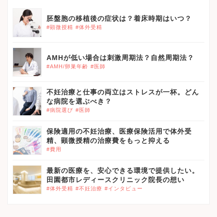
胚盤胞の移植後の症状は？着床時期はいつ？
#顕微授精
#体外受精
AMHが低い場合は刺激周期法？自然周期法？
#AMH/卵巣年齢
#医師
不妊治療と仕事の両立はストレスが一杯。どん
な病院を選ぶべき？
#病院選び
#医師
保険適用の不妊治療、医療保険活用で体外受
精、顕微授精の治療費をもっと抑える
#費用
最新の医療を、安心できる環境で提供したい。
田園都市レディースクリニック院長の想い
#体外受精
#不妊治療
#インタビュー