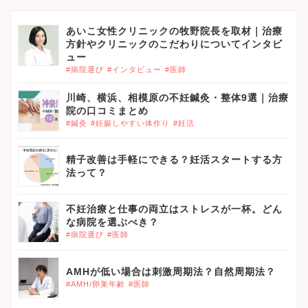
あいこ女性クリニックの牧野院長を取材｜治療
方針やクリニックのこだわりについてインタビ
ュー
#病院選び
#インタビュー
#医師
川崎、横浜、相模原の不妊鍼灸・整体9選｜治療
院の口コミまとめ
#鍼灸
#妊娠しやすい体作り
#妊活
精子改善は手軽にできる？妊活スタートする方
法って？
不妊治療と仕事の両立はストレスが一杯。どん
な病院を選ぶべき？
#病院選び
#医師
AMHが低い場合は刺激周期法？自然周期法？
#AMH/卵巣年齢
#医師