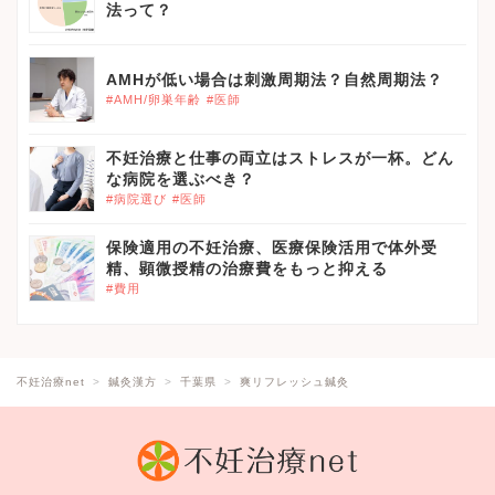
法って？
AMHが低い場合は刺激周期法？自然周期法？
#AMH/卵巣年齢
#医師
不妊治療と仕事の両立はストレスが一杯。どん
な病院を選ぶべき？
#病院選び
#医師
保険適用の不妊治療、医療保険活用で体外受
精、顕微授精の治療費をもっと抑える
#費用
不妊治療net
鍼灸漢方
千葉県
爽リフレッシュ鍼灸