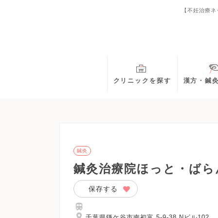
【不妊治療ネ
クリニックを探す
漢方・鍼
鍼灸
鍼灸治療院ほっと・ばら
保存する
千葉県鎌ケ谷市南初富 5-9-38 Nビル102