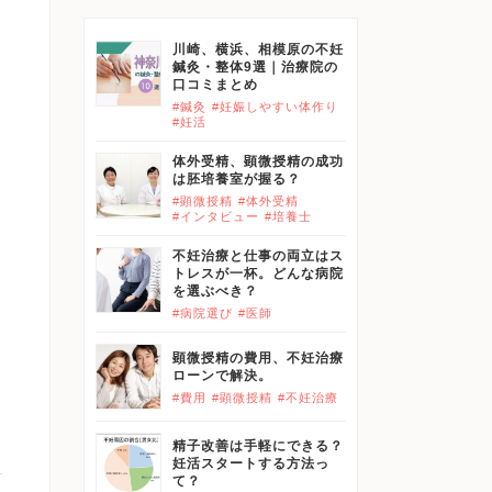
川崎、横浜、相模原の不妊
鍼灸・整体9選｜治療院の
口コミまとめ
#鍼灸
#妊娠しやすい体作り
#妊活
体外受精、顕微授精の成功
は胚培養室が握る？
#顕微授精
#体外受精
#インタビュー
#培養士
不妊治療と仕事の両立はス
トレスが一杯。どんな病院
を選ぶべき？
#病院選び
#医師
顕微授精の費用、不妊治療
ローンで解決。
#費用
#顕微授精
#不妊治療
精子改善は手軽にできる？
妊活スタートする方法っ
て？