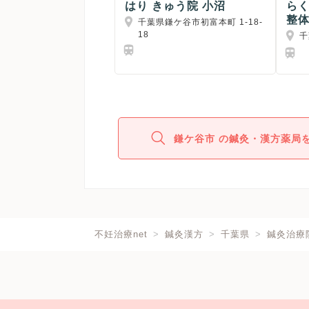
はり きゅう院 小沼
ら
整
千葉県鎌ケ谷市初富本町 1-18-
18
千
鎌ケ谷市 の鍼灸・漢方薬局
不妊治療net
鍼灸漢方
千葉県
鍼灸治療