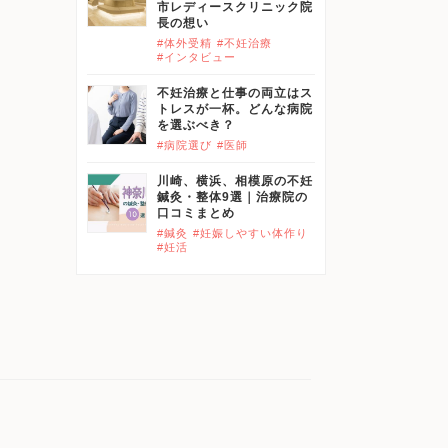
市レディースクリニック院
長の想い
#体外受精
#不妊治療
#インタビュー
不妊治療と仕事の両立はス
トレスが一杯。どんな病院
を選ぶべき？
#病院選び
#医師
川崎、横浜、相模原の不妊
鍼灸・整体9選｜治療院の
口コミまとめ
#鍼灸
#妊娠しやすい体作り
#妊活