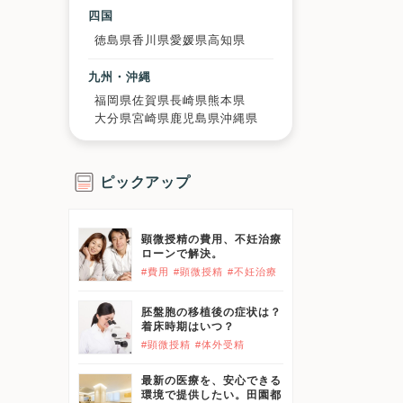
四国
徳島県
香川県
愛媛県
高知県
九州・沖縄
福岡県
佐賀県
長崎県
熊本県
大分県
宮崎県
鹿児島県
沖縄県
ピックアップ
顕微授精の費用、不妊治療
ローンで解決。
#費用
#顕微授精
#不妊治療
胚盤胞の移植後の症状は？
着床時期はいつ？
#顕微授精
#体外受精
最新の医療を、安心できる
環境で提供したい。田園都