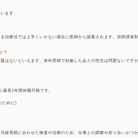
ています。
いる治療法では上手くいかない場合に医師から提案されます。排卵誘発
か？
問題はないといえます。体外受精で妊娠したあとの性交は問題ないです
ら最長1年間休職可能です。
のために)
・月経周期に合わせた検査や治療のため、仕事との調整や折り合いがつ