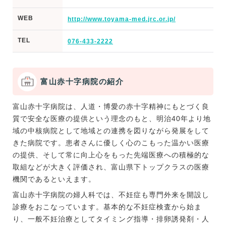
WEB
http://www.toyama-med.jrc.or.jp/
TEL
076-433-2222
富山赤十字病院の紹介
富山赤十字病院は、人道・博愛の赤十字精神にもとづく良
質で安全な医療の提供という理念のもと、明治40年より地
域の中核病院として地域との連携を図りながら発展をして
きた病院です。患者さんに優しく心のこもった温かい医療
の提供、そして常に向上心をもった先端医療への積極的な
取組などが大きく評価され、富山県下トップクラスの医療
機関であるといえます。
富山赤十字病院の婦人科では、不妊症も専門外来を開設し
診療をおこなっています。基本的な不妊症検査から始ま
り、一般不妊治療としてタイミング指導・排卵誘発剤・人