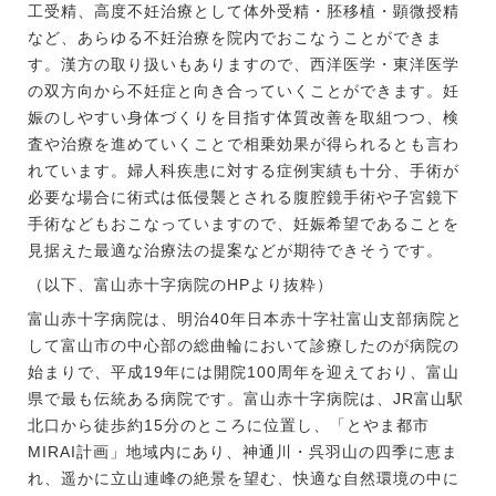
工受精、高度不妊治療として体外受精・胚移植・顕微授精
など、あらゆる不妊治療を院内でおこなうことができま
す。漢方の取り扱いもありますので、西洋医学・東洋医学
の双方向から不妊症と向き合っていくことができます。妊
娠のしやすい身体づくりを目指す体質改善を取組つつ、検
査や治療を進めていくことで相乗効果が得られるとも言わ
れています。婦人科疾患に対する症例実績も十分、手術が
必要な場合に術式は低侵襲とされる腹腔鏡手術や子宮鏡下
手術などもおこなっていますので、妊娠希望であることを
見据えた最適な治療法の提案などが期待できそうです。
（以下、富山赤十字病院のHPより抜粋）
富山赤十字病院は、明治40年日本赤十字社富山支部病院と
して富山市の中心部の総曲輪において診療したのが病院の
始まりで、平成19年には開院100周年を迎えており、富山
県で最も伝統ある病院です。富山赤十字病院は、JR富山駅
北口から徒歩約15分のところに位置し、「とやま都市
MIRAI計画」地域内にあり、神通川・呉羽山の四季に恵ま
れ、遥かに立山連峰の絶景を望む、快適な自然環境の中に