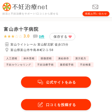
妊活と不妊治療をサポート!口コミから探せる
掲載お問い合わせ
富山赤十字病院
3.0
0件
保存する
富山ライトレール 富山駅北駅 徒歩15分
富山県富山市牛島本町2-1-58
人工授精
体外受精
顕微授精
凍結保存
漢方処方
不妊カウンセリング
不妊治療手術
腹腔鏡手術
不妊検査
公式サイトをみる
口コミを投稿する