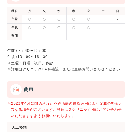
曜日
月
火
水
木
金
土
日
午前
〇
〇
〇
〇
〇
-
-
午後
〇
〇
〇
〇
〇
-
-
夜間
-
-
-
-
-
-
-
午前 / 8：40〜12：00
午後 /13：00〜16：30
※土曜・日曜・祝日、休診
費用
※2022年4月に開始された不妊治療の保険適用により記載の料金と
異なる場合がございます。詳細は各クリニック様にお問い合わせ
いただきますようお願いいたします。
人工授精