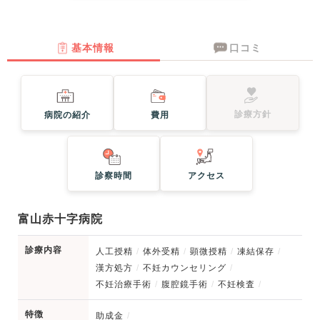
基本情報
口コミ
診療方針
病院の紹介
費用
診察時間
アクセス
富山赤十字病院
診療内容
人工授精
体外受精
顕微授精
凍結保存
漢方処方
不妊カウンセリング
不妊治療手術
腹腔鏡手術
不妊検査
特徴
助成金