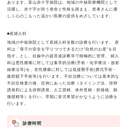
あります。富山赤十字病院は、地域の中核医療機関として
活躍し、赤十字が担う使命と性格を踏まえ、患者さんに優
しく心のこもった温かい医療の提供をめざしています。
■産婦人科
地域の中核病院として産婦人科全般の診療を行います。 産
科は「母子の安全を守りつつできるだけ"自然のお産"を目
指す」とし、妊娠中の超音波診断等で積極的に管理。 婦人
科は悪性腫瘍に対しては集学的治療(手術・化学療法・放射
線療法等)を、良性腫瘍に対しては低侵襲手術(膣式手術・
腹腔鏡下手術等)を行います。不妊治療については基本的な
不妊症検査の後、症例にあった治療（タイミング法、排卵
誘発剤による排卵誘発、人工授精、体外受精・胚移植、顕
微授精等）を行い、早期に挙児希望がかなうように治療を
行います。
診療時間