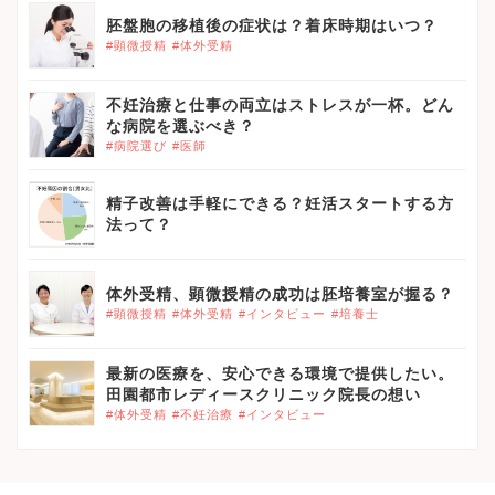
胚盤胞の移植後の症状は？着床時期はいつ？
#顕微授精
#体外受精
不妊治療と仕事の両立はストレスが一杯。どん
な病院を選ぶべき？
#病院選び
#医師
精子改善は手軽にできる？妊活スタートする方
法って？
体外受精、顕微授精の成功は胚培養室が握る？
#顕微授精
#体外受精
#インタビュー
#培養士
最新の医療を、安心できる環境で提供したい。
田園都市レディースクリニック院長の想い
#体外受精
#不妊治療
#インタビュー