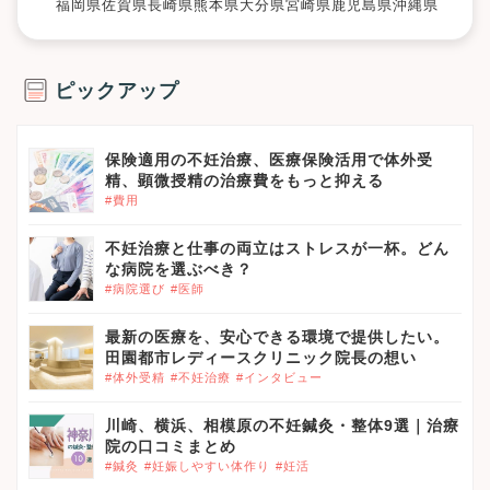
福岡県
佐賀県
長崎県
熊本県
大分県
宮崎県
鹿児島県
沖縄県
ピックアップ
保険適用の不妊治療、医療保険活用で体外受
精、顕微授精の治療費をもっと抑える
#費用
不妊治療と仕事の両立はストレスが一杯。どん
な病院を選ぶべき？
#病院選び
#医師
最新の医療を、安心できる環境で提供したい。
田園都市レディースクリニック院長の想い
#体外受精
#不妊治療
#インタビュー
川崎、横浜、相模原の不妊鍼灸・整体9選｜治療
院の口コミまとめ
#鍼灸
#妊娠しやすい体作り
#妊活