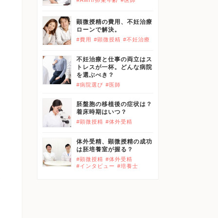
#AMH/卵巣年齢
#医師
顕微授精の費用、不妊治療
ローンで解決。
体
#費用
#顕微授精
#不妊治療
不妊治療と仕事の両立はス
トレスが一杯。どんな病院
を選ぶべき？
#病院選び
#医師
ピ
胚盤胞の移植後の症状は？
。
着床時期はいつ？
#顕微授精
#体外受精
体外受精、顕微授精の成功
ず
は胚培養室が握る？
#顕微授精
#体外受精
#インタビュー
#培養士
が