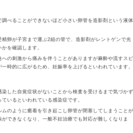
で調べることができないほど小さい卵管を造影剤という液
受精卵が子宮まで運ぶ2組の管で、造影剤がレントゲンで光
いかを確認します。
急への刺激から痛みを伴うことがありますが麻酔や流すス
が一時的に広がるため、妊娠率を上げるといわれています
感染した自覚症状がないことから検査を受けるまで気づか
っているといわれている感染症です。
ルムのように癒着を引き起こし卵管が閉塞してしまうこと
娠ができなくなり、一般不妊治療でも対応が難しくなりま