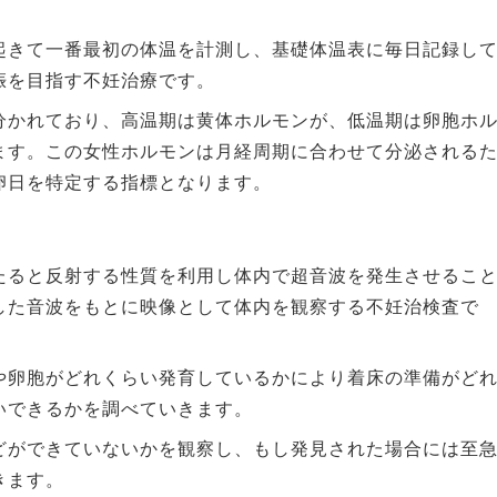
起きて一番最初の体温を計測し、基礎体温表に毎日記録し
娠を目指す不妊治療です。
分かれており、高温期は黄体ホルモンが、低温期は卵胞ホ
ます。この女性ホルモンは月経周期に合わせて分泌される
卵日を特定する指標となります。
たると反射する性質を利用し体内で超音波を発生させるこ
した音波をもとに映像として体内を観察する不妊治検査で
や卵胞がどれくらい発育しているかにより着床の準備がど
いできるかを調べていきます。
どができていないかを観察し、もし発見された場合には至
きます。