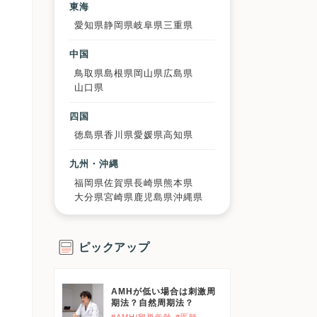
東海
愛知県
静岡県
岐阜県
三重県
て
中国
鳥取県
島根県
岡山県
広島県
ル
山口県
た
四国
徳島県
香川県
愛媛県
高知県
九州・沖縄
と
福岡県
佐賀県
長崎県
熊本県
大分県
宮崎県
鹿児島県
沖縄県
れ
ピックアップ
急
AMHが低い場合は刺激周
期法？自然周期法？