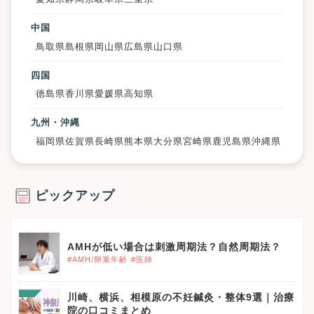
中国
鳥取県
島根県
岡山県
広島県
山口県
四国
徳島県
香川県
愛媛県
高知県
九州・沖縄
福岡県
佐賀県
長崎県
熊本県
大分県
宮崎県
鹿児島県
沖縄県
ピックアップ
AMHが低い場合は刺激周期法？自然周期法？
#AMH/卵巣年齢
#医師
川崎、横浜、相模原の不妊鍼灸・整体9選｜治療
院の口コミまとめ