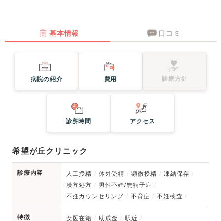
基本情報
口コミ
診療方針
病院の紹介
費用
診察時間
アクセス
希望が丘クリニック
診療内容
人工授精
体外受精
顕微授精
凍結保存
漢方処方
男性不妊/無精子症
不妊カウンセリング
不育症
不妊検査
特徴
女医在籍
助成金
駅近