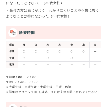
になったことはない。（30代女性）
・受付の方は感じがよく、わかりにくいことや不快に思う
ようなことは特になかった（30代女性）
診療時間
曜日
月
火
水
木
金
土
日
午前
〇
〇
〇
〇
〇
〇
ー
午後
〇
ー
〇
ー
〇
ー
ー
夜間
ー
ー
ー
ー
ー
ー
ー
午前/9：00～12：00
午後/17：30～19：30
※火曜午後・木曜午後・土曜午後・日曜、休診