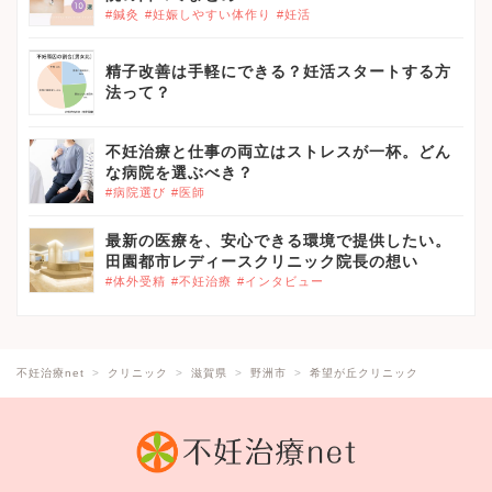
#鍼灸
#妊娠しやすい体作り
#妊活
精子改善は手軽にできる？妊活スタートする方
法って？
不妊治療と仕事の両立はストレスが一杯。どん
な病院を選ぶべき？
#病院選び
#医師
最新の医療を、安心できる環境で提供したい。
田園都市レディースクリニック院長の想い
#体外受精
#不妊治療
#インタビュー
不妊治療net
クリニック
滋賀県
野洲市
希望が丘クリニック