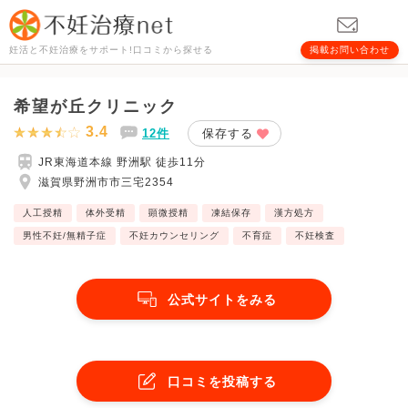
妊活と不妊治療をサポート!口コミから探せる
掲載お問い合わせ
希望が丘クリニック
3.4
12件
保存する
JR東海道本線 野洲駅 徒歩11分
滋賀県野洲市市三宅2354
人工授精
体外受精
顕微授精
凍結保存
漢方処方
男性不妊/無精子症
不妊カウンセリング
不育症
不妊検査
公式サイトをみる
口コミを投稿する