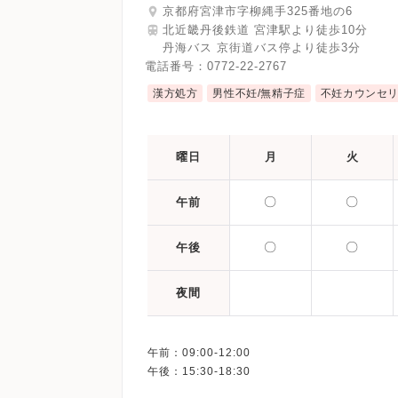
京都府宮津市字柳縄手325番地の6
北近畿丹後鉄道 宮津駅より徒歩10分
丹海バス 京街道バス停より徒歩3分
電話番号：
0772-22-2767
漢方処方
男性不妊/無精子症
不妊カウンセ
曜日
月
火
〇
〇
午前
〇
〇
午後
夜間
午前：09:00-12:00
午後：15:30-18:30