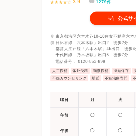
3.9
1279件
公式サ
東京都港区六本木7-18-18住友不動産六本
日比谷線「六本木駅」出口2 徒歩2分
都営大江戸線「六本木駅」4b出口 徒歩4
千代田線「乃木坂駅」出口5 徒歩7分
電話番号：
0120-853-999
人工授精
体外受精
顕微授精
凍結保存
不妊カウンセリング
駅近
不妊治療専門
曜日
月
火
◯
◯
午前
◯
◯
午後