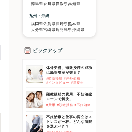
徳島県
香川県
愛媛県
高知県
九州・沖縄
福岡県
佐賀県
長崎県
熊本県
大分県
宮崎県
鹿児島県
沖縄県
ピックアップ
体外受精、顕微授精の成功
は胚培養室が握る？
#顕微授精
#体外受精
#インタビュー
#培養士
顕微授精の費用、不妊治療
ローンで解決。
#費用
#顕微授精
#不妊治療
不妊治療と仕事の両立はス
トレスが一杯。どんな病院
を選ぶべき？