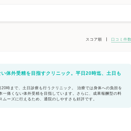
スコア順
口コミ件
左京区
京都市中京区
京都市東山区
京都市下京区
京都市南区
京都市西京区
福知山市
舞鶴市
綾部市
宇治市
宮津市
亀岡市
市
京丹後市
南丹市
木津川市
京都府その他地域
ない体外受精を目指すクリニック。平日20時迄、土日も
20時まで、土日診療も行うクリニック。 治療では身体への負担を
ック
不妊検査
タイミング療法
人工授精
体外受精
日本一痛くない体外受精を目指しています。さらに、成果報酬型の料
もスムーズに行えるため、通院のしやすさも好評です。
精子症
ED治療
漢方処方
プラセンタ
不育症
女医在籍
不妊治療専門
凍結保存
電子決済可
ットカード利用可
オンライン診療
英語対応