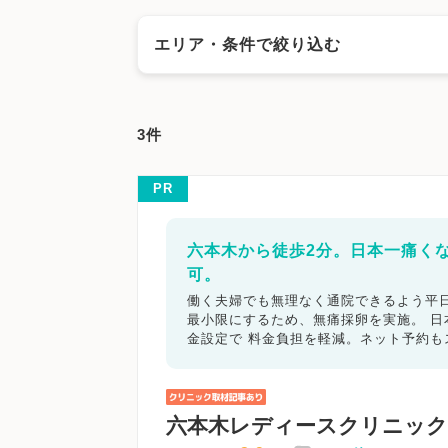
エリア・条件で絞り込む
エリアで絞る
3件
京都市
京都市北区
京都市上京区
京都市
京都市右京区
京都市伏見区
京都市山科区
PR
城陽市
向日市
長岡京市
八幡市
京田辺
六本木から徒歩2分。日本一痛く
キーワードで絞る
可。
働く夫婦でも無理なく通院できるよう平日
不妊カウンセリング
ブライダルチェ
最小限にするため、無痛採卵を実施。 
金設定で 料金負担を軽減。ネット予約
顕微授精
先進医療
男性不妊/無
子宮鏡検査
腹腔鏡手術
駅近
マイナ受付
バリアフリー
クレジ
六本木レディースクリニック