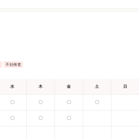
近
不妊検査
水
木
金
土
日
〇
〇
〇
〇
〇
〇
〇