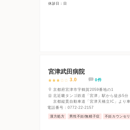
宮津武田病院
3.0
0件
京都府宮津市字鶴賀2059番地の1
北近畿タンゴ鉄道「宮津」駅から徒歩5分
京都縦貫自動車道「宮津天橋立IC」より車
電話番号：
0772-22-2157
漢方処方
男性不妊/無精子症
不妊カウンセ