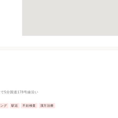
で5分国道178号線沿い
リング
駅近
不妊検査
漢方治療