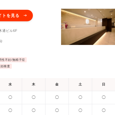
イトを見る
木通ビル6F
分
男性不妊/無精子症
不妊検査
水
木
金
土
日
◯
◯
◯
◯
◯
◯
◯
◯
◯
◯