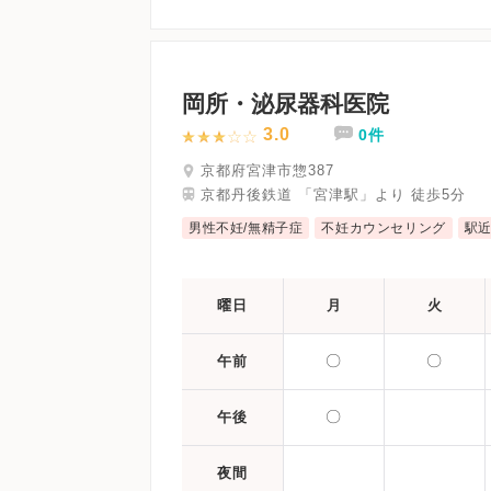
岡所・泌尿器科医院
3.0
0件
京都府宮津市惣387
京都丹後鉄道 「宮津駅」より 徒歩5分
男性不妊/無精子症
不妊カウンセリング
駅
曜日
月
火
〇
〇
午前
〇
午後
夜間