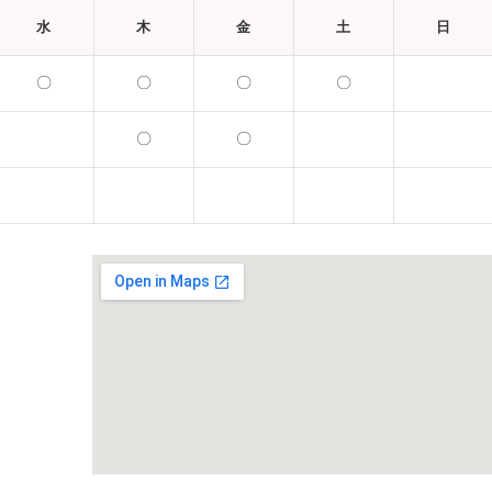
水
木
金
土
日
〇
〇
〇
〇
〇
〇