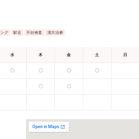
リング
駅近
不妊検査
漢方治療
水
木
金
土
日
〇
〇
〇
〇
〇
〇