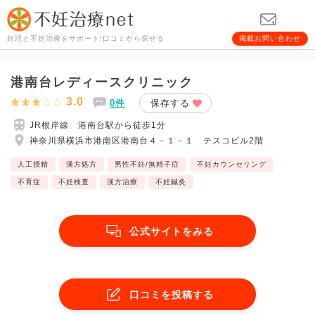
妊活と不妊治療をサポート!口コミから探せる
掲載お問い合わせ
港南台レディースクリニック
3.0
0件
保存する
JR根岸線 港南台駅から徒歩1分
神奈川県横浜市港南区港南台４－１－１ テスコビル2階
人工授精
漢方処方
男性不妊/無精子症
不妊カウンセリング
不育症
不妊検査
漢方治療
不妊鍼灸
公式サイトをみる
口コミを投稿する