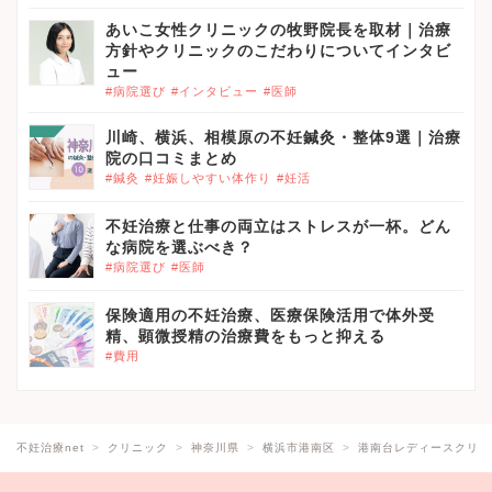
あいこ女性クリニックの牧野院長を取材｜治療
方針やクリニックのこだわりについてインタビ
ュー
#病院選び
#インタビュー
#医師
川崎、横浜、相模原の不妊鍼灸・整体9選｜治療
院の口コミまとめ
#鍼灸
#妊娠しやすい体作り
#妊活
不妊治療と仕事の両立はストレスが一杯。どん
な病院を選ぶべき？
#病院選び
#医師
保険適用の不妊治療、医療保険活用で体外受
精、顕微授精の治療費をもっと抑える
#費用
不妊治療net
クリニック
神奈川県
横浜市港南区
港南台レディースクリニ