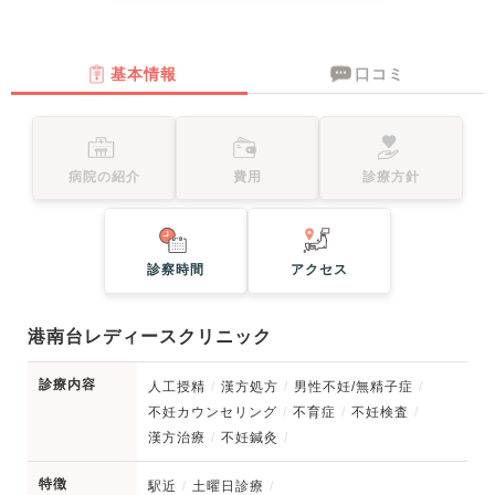
基本情報
口コミ
病院の紹介
費用
診療方針
診察時間
アクセス
港南台レディースクリニック
診療内容
人工授精
漢方処方
男性不妊/無精子症
不妊カウンセリング
不育症
不妊検査
漢方治療
不妊鍼灸
特徴
駅近
土曜日診療