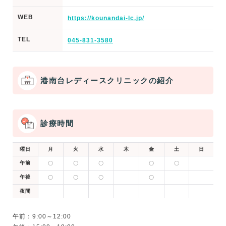
WEB
https://kounandai-lc.jp/
TEL
045-831-3580
港南台レディースクリニックの紹介
診療時間
曜日
月
火
水
木
金
土
日
午前
〇
〇
〇
〇
〇
午後
〇
〇
〇
〇
夜間
午前：9:00～12:00