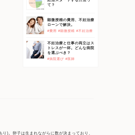
妊活スタートする方法っ
て？
顕微授精の費用、不妊治療
ローンで解決。
#費用
#顕微授精
#不妊治療
不妊治療と仕事の両立はス
トレスが一杯。どんな病院
を選ぶべき？
#病院選び
#医師
あり)。卵子は生まれながらに数が決まっており、