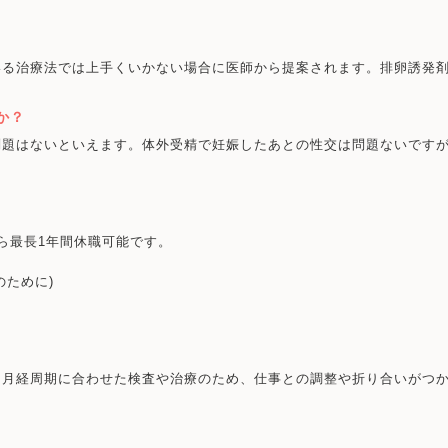
いる治療法では上手くいかない場合に医師から提案されます。排卵誘発
か？
問題はないといえます。体外受精で妊娠したあとの性交は問題ないです
ら最長1年間休職可能です。
のために)
・月経周期に合わせた検査や治療のため、仕事との調整や折り合いがつ