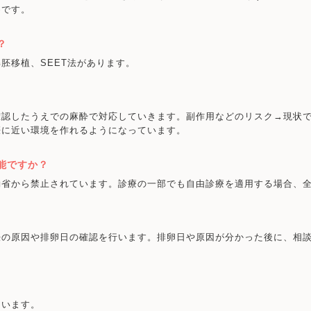
めです。
？
胚移植、SEET法があります。
確認したうえでの麻酔で対応していきます。副作用などのリスク→現状
娠に近い環境を作れるようになっています。
能ですか？
働省から禁止されています。診療の一部でも自由診療を適用する場合、
妊の原因や排卵日の確認を行います。排卵日や原因が分かった後に、相
ています。