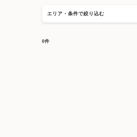
エリア・条件で絞り込む
エリアで絞る
0件
水戸市
日立市
土浦市
古河市
石岡市
笠間市
取手市
牛久市
つくば市
ひたち
坂東市
稲敷市
かすみがうら市
桜川市
茨城県その他地域
キーワードで絞る
不妊カウンセリング
ブライダルチェ
顕微授精
先進医療
男性不妊/無
子宮鏡検査
腹腔鏡手術
駅近
マイナ受付
バリアフリー
クレジ