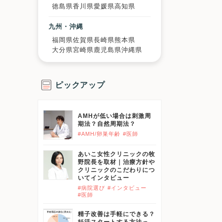
徳島県
香川県
愛媛県
高知県
九州・沖縄
福岡県
佐賀県
長崎県
熊本県
大分県
宮崎県
鹿児島県
沖縄県
ピックアップ
AMHが低い場合は刺激周
期法？自然周期法？
#AMH/卵巣年齢
#医師
あいこ女性クリニックの牧
野院長を取材｜治療方針や
クリニックのこだわりにつ
いてインタビュー
#病院選び
#インタビュー
#医師
精子改善は手軽にできる？