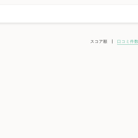
スコア順
口コミ件
結城市
龍ケ崎市
下妻市
常総市
常陸太田市
高萩市
北茨城市
なか市
鹿嶋市
潮来市
守谷市
常陸大宮市
那珂市
筑西市
神栖市
行方市
鉾田市
つくばみらい市
小美玉市
ック
不妊検査
タイミング療法
人工授精
体外受精
精子症
ED治療
漢方処方
プラセンタ
不育症
女医在籍
不妊治療専門
凍結保存
電子決済可
ットカード利用可
オンライン診療
英語対応