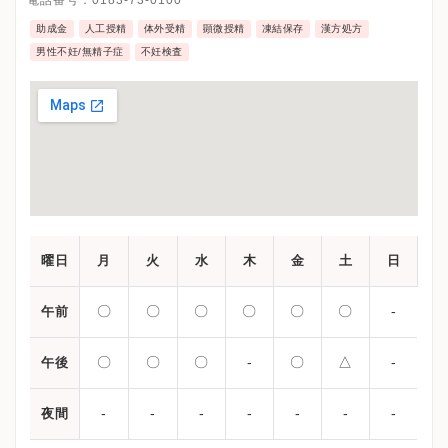
電話番号：
0183-73-0100
助成金
人工授精
体外受精
顕微授精
凍結保存
漢方処方
男性不妊/無精子症
不妊検査
曜日
月
火
水
木
金
土
日
〇
〇
〇
〇
〇
〇
-
午前
〇
〇
〇
-
〇
△
-
午後
-
-
-
-
-
-
-
夜間