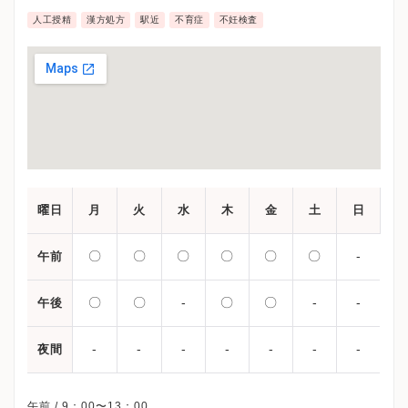
人工授精
漢方処方
駅近
不育症
不妊検査
曜日
月
火
水
木
金
土
日
〇
〇
〇
〇
〇
〇
-
午前
〇
〇
-
〇
〇
-
-
午後
-
-
-
-
-
-
-
夜間
午前 / 9：00〜13：00