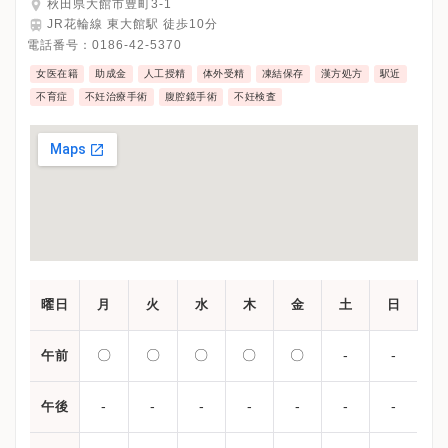
秋田県大館市豊町3-1
JR花輪線 東大館駅 徒歩10分
電話番号：
0186-42-5370
女医在籍
助成金
人工授精
体外受精
凍結保存
漢方処方
駅近
不育症
不妊治療手術
腹腔鏡手術
不妊検査
曜日
月
火
水
木
金
土
日
〇
〇
〇
〇
〇
-
-
午前
-
-
-
-
-
-
-
午後