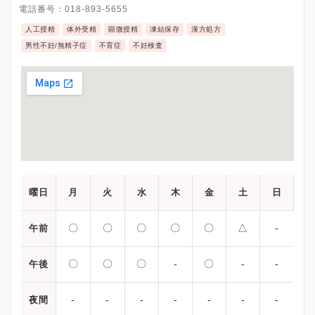
電話番号：
018-893-5655
人工授精
体外受精
顕微授精
凍結保存
漢方処方
男性不妊/無精子症
不育症
不妊検査
曜日
月
火
水
木
金
土
日
〇
〇
〇
〇
〇
△
-
午前
〇
〇
〇
-
〇
-
-
午後
-
-
-
-
-
-
-
夜間