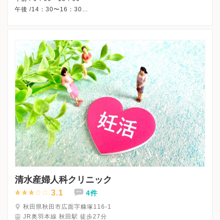
午後 /14：30〜16：30
※日曜・祝日、休診
※完全予約制です。
※受診前には必ずクリニックHPを確認、または直接お問い合わせ
清水産婦人科クリニック
3.1
4件
秋田県秋田市広面字糠塚116-1
JR奥羽本線 秋田駅 徒歩27分