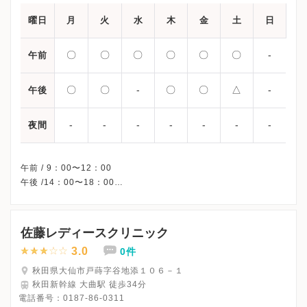
曜日
月
火
水
木
金
土
日
〇
〇
〇
〇
〇
〇
-
午前
〇
〇
-
〇
〇
△
-
午後
-
-
-
-
-
-
-
夜間
午前 / 9：00〜12：00
午後 /14：00〜18：00
△・・・14：00〜15：00
※水曜午後は体外受精関連のみの診療です。
※日曜・祝日、休診
佐藤レディースクリニック
※詳細はクリニックHPを確認、または直接お問い合わせくださ
3.0
0件
秋田県大仙市戸蒔字谷地添１０６－１
秋田新幹線 大曲駅 徒歩34分
電話番号：
0187-86-0311