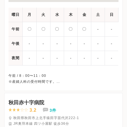
曜日
月
火
水
木
金
土
日
〇
〇
〇
〇
〇
-
-
午前
-
-
-
-
-
-
-
午後
-
-
-
-
-
-
-
夜間
午前 / 8：00〜11：00
※産婦人科の受付時間です。
※土曜・日曜・祝日、休診
※詳細はクリニックHPを確認、または直接お問い合わせくださ
秋田赤十字病院
3.2
3件
秋田県秋田市上北手猿田字苗代沢222-1
JR奥羽本線 四ツ小屋駅 徒歩36分