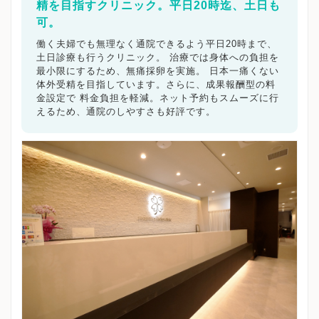
精を目指すクリニック。平日20時迄、土日も
可。
働く夫婦でも無理なく通院できるよう平日20時まで、
土日診療も行うクリニック。 治療では身体への負担を
最小限にするため、無痛採卵を実施。 日本一痛くない
体外受精を目指しています。さらに、成果報酬型の料
金設定で 料金負担を軽減。ネット予約もスムーズに行
えるため、通院のしやすさも好評です。