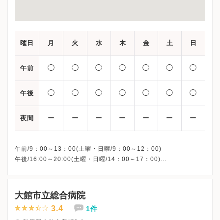
曜日
月
火
水
木
金
土
日
◯
◯
◯
◯
◯
◯
◯
午前
◯
◯
◯
◯
◯
◯
◯
午後
ー
ー
ー
ー
ー
ー
ー
夜間
午前/9：00～13：00(土曜・日曜/9：00～12：00)
午後/16:00～20:00(土曜・日曜/14：00～17：00)
※祝日も診療しています
※お電話受付時間 ①13:00まで ②19:30まで ③12:00まで
大館市立総合病院
3.4
1件