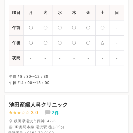
曜日
月
火
水
木
金
土
日
〇
〇
〇
〇
〇
〇
-
午前
〇
〇
〇
〇
〇
△
-
午後
-
-
-
-
-
-
-
夜間
午前 / 8：30〜12：30
午後 /14：00〜18：00
△・・・13：30〜15：30
※日曜・祝日、外来診療休診
※詳細はクリニックHPを確認、または直接お問い合わせくださ
池田産婦人科クリニック
3.0
2件
秋田県湯沢市両神142-3
JR奥羽本線 湯沢駅 徒歩19分