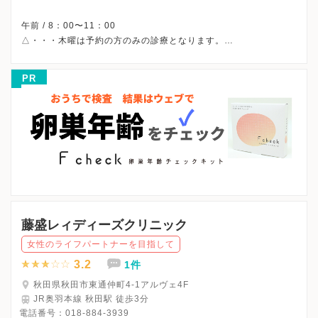
午前 / 8：00〜11：00
△・・・木曜は予約の方のみの診療となります。
※受付時間です。
※土曜・日曜・祝日、休診
PR
※詳細はクリニックHPを確認、または直接お問い合わせくださ
藤盛レィディーズクリニック
女性のライフパートナーを目指して
3.2
1件
秋田県秋田市東通仲町4-1アルヴェ4F
JR奥羽本線 秋田駅 徒歩3分
電話番号：
018-884-3939