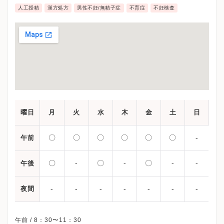
人工授精
漢方処方
男性不妊/無精子症
不育症
不妊検査
曜日
月
火
水
木
金
土
日
〇
〇
〇
〇
〇
〇
-
午前
〇
-
〇
-
〇
-
-
午後
-
-
-
-
-
-
-
夜間
午前 / 8：30〜11：30