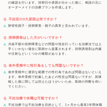
の確認を行います。排卵日や原因が分かった後に、相談の元に
オーダーメイドの治療プランを作成します。
不妊症の3大原因は何ですか？
卵管性因子・排卵障害・精子の異常と言われています。
排卵誘発はした方がいいですか？
月経不順や排卵障害などの問題や現在行っている治療法では上
手くいかない場合に医師から提案されます。排卵誘発剤は内服
や注射などいくつかの種類があります。
体外受精中に性行為をしても問題ないですか？
体外受精中に適切な範囲での性行為であれば問題はないといえ
ます。体外受精で妊娠したあとの性交は問題ないですが、胚移
植した後に関しては控えたほうがいいため、医師の判断を仰い
でください。
不妊治療で休職は可能ですか？
不妊治療では不妊治療を目的として、1ヶ月から最長1年間休職