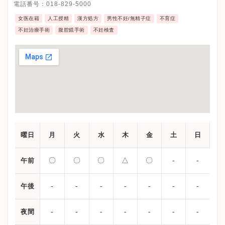
電話番号：
018-829-5000
女医在籍
人工授精
漢方処方
男性不妊/無精子症
不育症
不妊治療手術
腹腔鏡手術
不妊検査
曜日
月
火
水
木
金
土
日
〇
〇
〇
△
〇
-
-
午前
-
-
-
-
-
-
-
午後
-
-
-
-
-
-
-
夜間