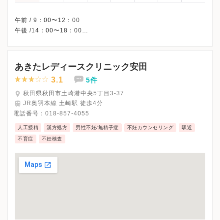
午前 / 9：00〜12：00
午後 /14：00〜18：00
△・・・9：00〜13：00
※木曜/土曜午後・日曜・祝日、休診
※詳細はクリニックHPを確認、または直接お問い合わせくださ
あきたレディースクリニック安田
3.1
5件
秋田県秋田市土崎港中央5丁目3-37
JR奥羽本線 土崎駅 徒歩4分
電話番号：
018-857-4055
人工授精
漢方処方
男性不妊/無精子症
不妊カウンセリング
駅近
不育症
不妊検査