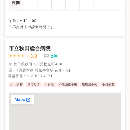
-
-
-
-
-
-
-
夜間
午前 / 〜11：00
※不妊外来の診療時間です。
※土曜・日曜・祝日、休診
※詳細はクリニックHPを確認、または直接お問い合わせくださ
市立秋田総合病院
3.3
2件
秋田県秋田市川元松丘町4-30
JR羽越本線 羽後牛島駅 徒歩28分
電話番号：
018-823-4171
人工授精
漢方処方
不育症
不妊治療手術
腹腔鏡手術
不妊検査