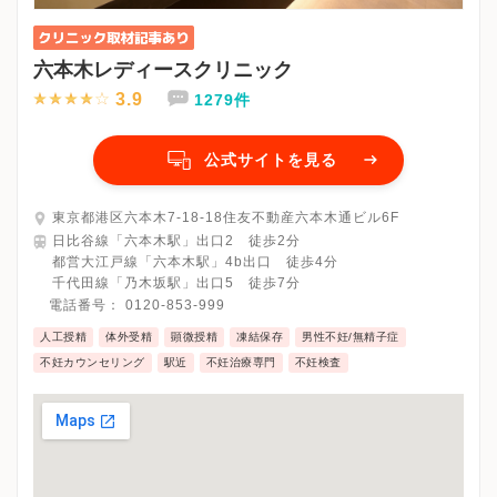
六本木レディースクリニック
3.9
1279件
公式サイトを見る
東京都港区六本木7-18-18住友不動産六本木通ビル6F
日比谷線「六本木駅」出口2 徒歩2分
都営大江戸線「六本木駅」4b出口 徒歩4分
千代田線「乃木坂駅」出口5 徒歩7分
電話番号：
0120-853-999
人工授精
体外受精
顕微授精
凍結保存
男性不妊/無精子症
不妊カウンセリング
駅近
不妊治療専門
不妊検査