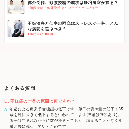
体外受精、顕微授精の成功は胚培養室が握る？
#顕微授精
#体外受精
#インタビュー
#培養士
不妊治療と仕事の両立はストレスが一杯。どん
な病院を選ぶべき？
#病院選び
#医師
よくある質問
不妊症の一番の原因は何ですか？
加齢による卵巣予備機能の低下です。卵子の質や量の低下で35
歳を境に大きく低下するといわれています(年齢は諸説あり)。
卵子は生まれながらに数が決まっており、増えることがなく年
齢と共に減少していくためです。