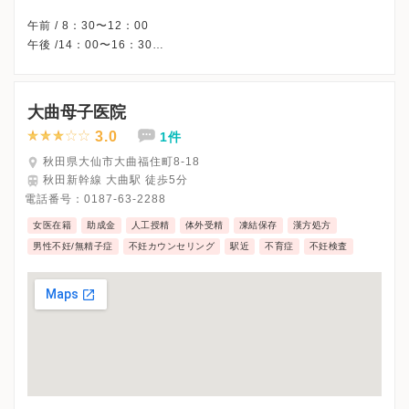
午前 / 8：30〜12：00
午後 /14：00〜16：30
△・・・14：00〜16：00
※木曜午後・日曜・祝日、休診
※詳細はクリニックHPを確認、または直接お問い合わせくださ
大曲母子医院
3.0
1件
秋田県大仙市大曲福住町8-18
秋田新幹線 大曲駅 徒歩5分
電話番号：
0187-63-2288
女医在籍
助成金
人工授精
体外受精
凍結保存
漢方処方
男性不妊/無精子症
不妊カウンセリング
駅近
不育症
不妊検査