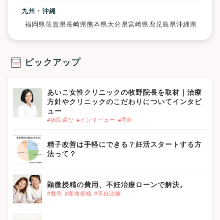
九州・沖縄
福岡県
佐賀県
長崎県
熊本県
大分県
宮崎県
鹿児島県
沖縄県
ピックアップ
あいこ女性クリニックの牧野院長を取材｜治療
方針やクリニックのこだわりについてインタビ
ュー
#病院選び
#インタビュー
#医師
精子改善は手軽にできる？妊活スタートする方
法って？
顕微授精の費用、不妊治療ローンで解決。
#費用
#顕微授精
#不妊治療