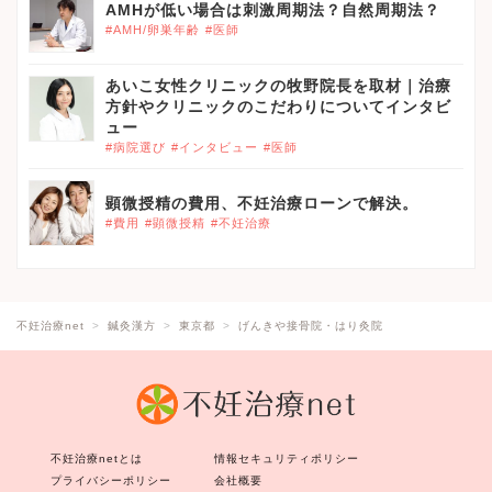
AMHが低い場合は刺激周期法？自然周期法？
#AMH/卵巣年齢
#医師
あいこ女性クリニックの牧野院長を取材｜治療
方針やクリニックのこだわりについてインタビ
ュー
#病院選び
#インタビュー
#医師
顕微授精の費用、不妊治療ローンで解決。
#費用
#顕微授精
#不妊治療
不妊治療net
鍼灸漢方
東京都
げんきや接骨院・はり灸院
不妊治療netとは
情報セキュリティポリシー
プライバシーポリシー
会社概要