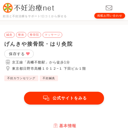
掲載お問い合わせ
妊活と不妊治療をサポート!口コミから探せる
鍼灸
整体
整骨院
マッサージ
げんきや接骨院・はり灸院
保存する
京王線「高幡不動駅」から徒歩1分
東京都日野市高幡１０１２−１ 下田ビル１階
不妊カウンセリング
不妊鍼灸
公式サイトをみる
基本情報