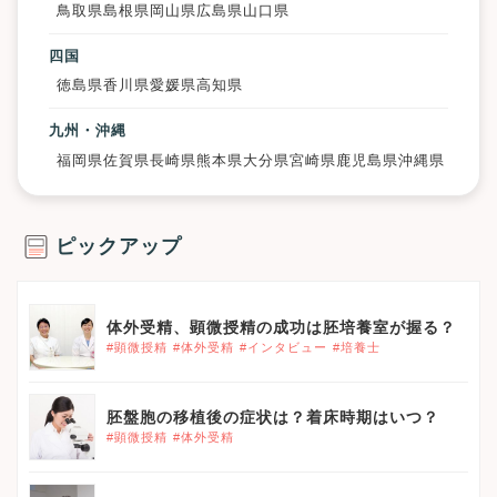
鳥取県
島根県
岡山県
広島県
山口県
四国
徳島県
香川県
愛媛県
高知県
九州・沖縄
福岡県
佐賀県
長崎県
熊本県
大分県
宮崎県
鹿児島県
沖縄県
ピックアップ
体外受精、顕微授精の成功は胚培養室が握る？
#顕微授精
#体外受精
#インタビュー
#培養士
胚盤胞の移植後の症状は？着床時期はいつ？
#顕微授精
#体外受精