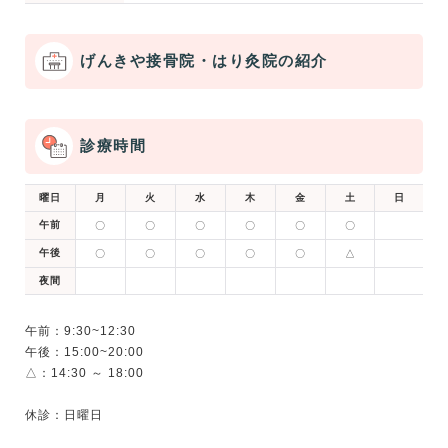
げんきや接骨院・はり灸院の紹介
診療時間
曜日
月
火
水
木
金
土
日
午前
〇
〇
〇
〇
〇
〇
午後
〇
〇
〇
〇
〇
△
夜間
午前：9:30~12:30
午後：15:00~20:00
△：14:30 ～ 18:00