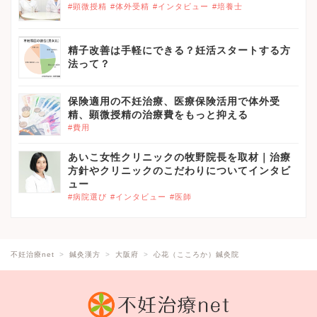
#顕微授精
#体外受精
#インタビュー
#培養士
精子改善は手軽にできる？妊活スタートする方
法って？
保険適用の不妊治療、医療保険活用で体外受
精、顕微授精の治療費をもっと抑える
#費用
あいこ女性クリニックの牧野院長を取材｜治療
方針やクリニックのこだわりについてインタビ
ュー
#病院選び
#インタビュー
#医師
不妊治療net
鍼灸漢方
大阪府
心花（こころか）鍼灸院