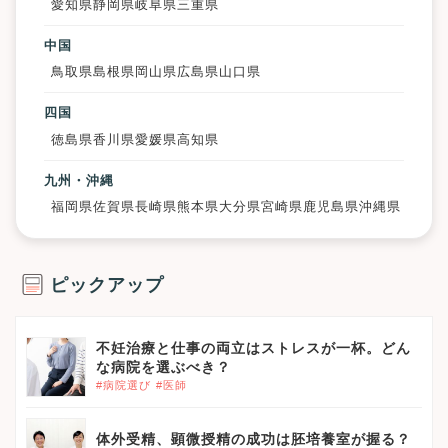
愛知県
静岡県
岐阜県
三重県
中国
鳥取県
島根県
岡山県
広島県
山口県
四国
徳島県
香川県
愛媛県
高知県
九州・沖縄
福岡県
佐賀県
長崎県
熊本県
大分県
宮崎県
鹿児島県
沖縄県
ピックアップ
不妊治療と仕事の両立はストレスが一杯。どん
な病院を選ぶべき？
#病院選び
#医師
体外受精、顕微授精の成功は胚培養室が握る？