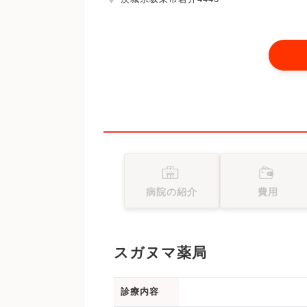
病院の紹介
費用
スガヌマ薬局
診療内容