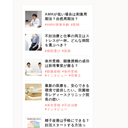
AMHが低い場合は刺激周
期法？自然周期法？
#AMH/卵巣年齢
#医師
不妊治療と仕事の両立はス
トレスが一杯。どんな病院
を選ぶべき？
#病院選び
#医師
体外受精、顕微授精の成功
は胚培養室が握る？
#顕微授精
#体外受精
#インタビュー
#培養士
最新の医療を、安心できる
環境で提供したい。田園都
市レディースクリニック院
長の想い
#体外受精
#不妊治療
#インタビュー
精子改善は手軽にできる？
妊活スタートする方法っ