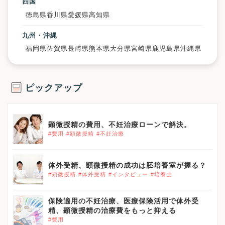
四国
徳島県
香川県
愛媛県
高知県
九州・沖縄
福岡県
佐賀県
長崎県
熊本県
大分県
宮崎県
鹿児島県
沖縄県
ピックアップ
顕微授精の費用、不妊治療ローンで解決。
#費用
#顕微授精
#不妊治療
体外受精、顕微授精の成功は胚培養室が握る？
#顕微授精
#体外受精
#インタビュー
#培養士
保険適用の不妊治療、医療保険活用で体外受
精、顕微授精の治療費をもっと抑える
#費用