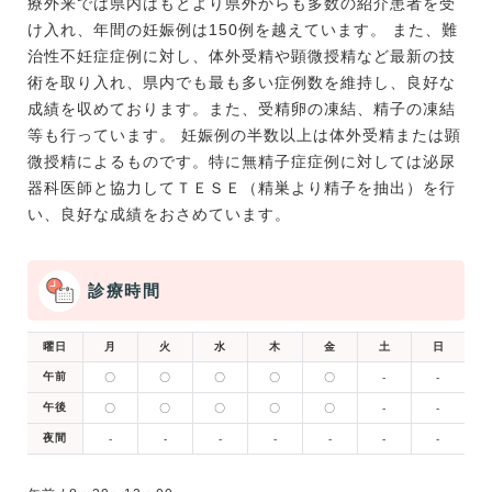
療外来では県内はもとより県外からも多数の紹介患者を受
け入れ、年間の妊娠例は150例を越えています。 また、難
治性不妊症症例に対し、体外受精や顕微授精など最新の技
術を取り入れ、県内でも最も多い症例数を維持し、良好な
成績を収めております。また、受精卵の凍結、精子の凍結
等も行っています。 妊娠例の半数以上は体外受精または顕
微授精によるものです。特に無精子症症例に対しては泌尿
器科医師と協力してＴＥＳＥ（精巣より精子を抽出）を行
い、良好な成績をおさめています。
診療時間
曜日
月
火
水
木
金
土
日
午前
〇
〇
〇
〇
〇
-
-
午後
〇
〇
〇
〇
〇
-
-
夜間
-
-
-
-
-
-
-