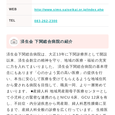
WEB
http://www.simo.saiseikai.or.jp/index.php
TEL
083-262-2300
済生会 下関総合病院の紹介
済生会下関総合病院は、大正13年に下関診療所として開設
以来、済生会創立の精神を守り、地域の医療・福祉の充実
に力を入れてまいりました。 済生会下関総合病院の基本理
念にもあります「心のかよう質の高い医療」の提供を行
い、本当に安心して医療を受けてもらえるような地域住民
から愛される病院を目指して、職員一同、より一層努めて
まいります。 ■産婦人科 地域周産期母子医療センターとし
て小児科との緊密な連携のもとNICU 6床、GCU 12床を有
し、不妊症・内分泌疾患から周産期、婦人科悪性腫瘍に至
るまで、産婦人科全般の診療を広く行っています。 生殖医