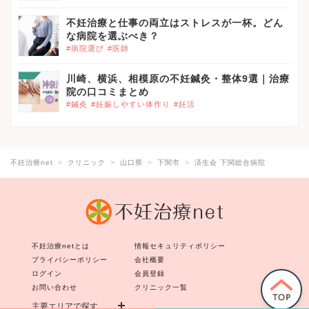
不妊治療と仕事の両立はストレスが一杯。どん
な病院を選ぶべき？
#病院選び
#医師
川崎、横浜、相模原の不妊鍼灸・整体9選｜治療
院の口コミまとめ
#鍼灸
#妊娠しやすい体作り
#妊活
不妊治療net
クリニック
山口県
下関市
済生会 下関総合病院
不妊治療netとは
情報セキュリティポリシー
プライバシーポリシー
会社概要
ログイン
会員登録
お問い合わせ
クリニック一覧
主要エリアで探す