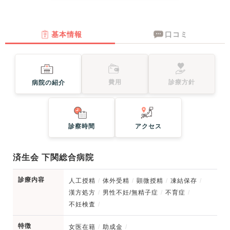
基本情報
口コミ
費用
診療方針
病院の紹介
診察時間
アクセス
済生会 下関総合病院
診療内容
人工授精
体外受精
顕微授精
凍結保存
漢方処方
男性不妊/無精子症
不育症
不妊検査
特徴
女医在籍
助成金