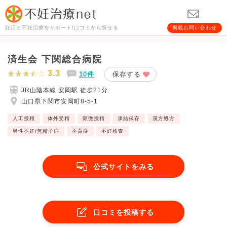
妊活と不妊治療をサポート!口コミから探せる
掲載お問い合わせ
済生会 下関総合病院
3.3
10件
保存する
JR山陰本線 安岡駅 徒歩21分
山口県下関市安岡町8-5-1
人工授精
体外受精
顕微授精
凍結保存
漢方処方
男性不妊/無精子症
不育症
不妊検査
公式サイトをみる
口コミを投稿する