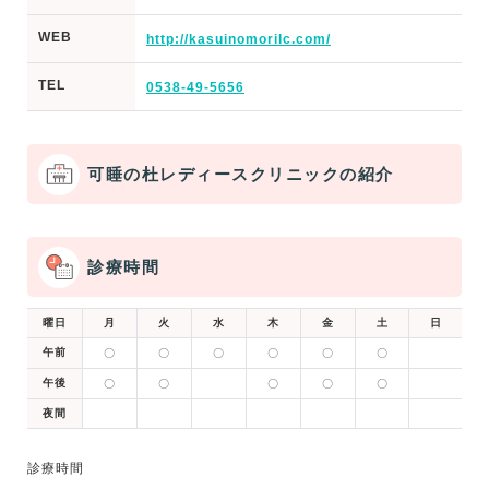
WEB
http://kasuinomorilc.com/
TEL
0538-49-5656
可睡の杜レディースクリニックの紹介
診療時間
曜日
月
火
水
木
金
土
日
午前
〇
〇
〇
〇
〇
〇
午後
〇
〇
〇
〇
〇
夜間
診療時間