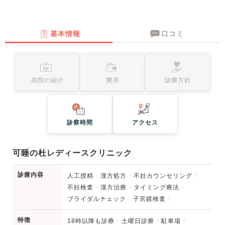
基本情報
口コミ
病院の紹介
費用
診療方針
診察時間
アクセス
可睡の杜レディースクリニック
診療内容
人工授精
漢方処方
不妊カウンセリング
不妊検査
漢方治療
タイミング療法
ブライダルチェック
子宮鏡検査
特徴
18時以降も診療
土曜日診療
駐車場