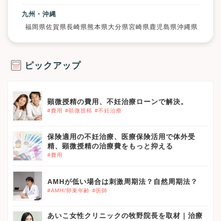
九州・沖縄
福岡県
佐賀県
長崎県
熊本県
大分県
宮崎県
鹿児島県
沖縄県
ピックアップ
顕微授精の費用、不妊治療ローンで解決。
#費用
#顕微授精
#不妊治療
保険適用の不妊治療、医療保険活用で体外受
精、顕微授精の治療費をもっと抑える
#費用
AMHが低い場合は刺激周期法？自然周期法？
#AMH/卵巣年齢
#医師
あいこ女性クリニックの牧野院長を取材｜治療