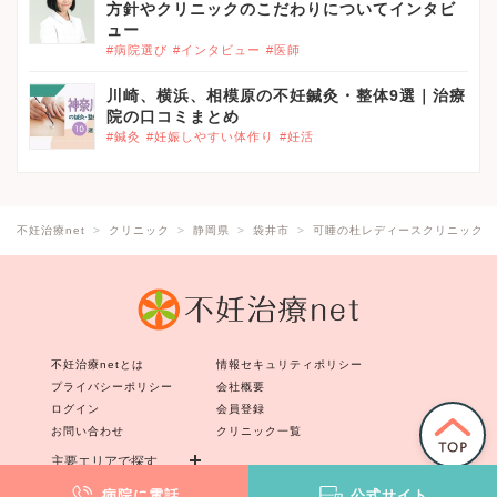
方針やクリニックのこだわりについてインタビ
ュー
#病院選び
#インタビュー
#医師
川崎、横浜、相模原の不妊鍼灸・整体9選｜治療
院の口コミまとめ
#鍼灸
#妊娠しやすい体作り
#妊活
不妊治療net
クリニック
静岡県
袋井市
可睡の杜レディースクリニック
不妊治療netとは
情報セキュリティポリシー
プライバシーポリシー
会社概要
ログイン
会員登録
お問い合わせ
クリニック一覧
主要エリアで探す
病院に電話
公式サイト