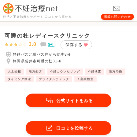
妊活と不妊治療をサポート!口コミから探せる
掲載お問い合わせ
可睡の杜レディースクリニック
3.0
0件
保存する
静鉄バス北町バス停から徒歩8分
静岡県袋井市可睡の杜31-6
人工授精
漢方処方
不妊カウンセリング
不妊検査
漢方治療
タイミング療法
ブライダルチェック
子宮鏡検査
公式サイトをみる
口コミを投稿する