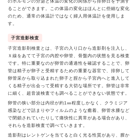
のホルモンの分泌と体温の変化の関係から排卵日を予測す
ることができます。この体温の変化はほんとに些細な変化
のため、通常の体温計ではなく婦人用体温計を使用しま
す。
子宮造影検査
子宮造影剤検査とは、子宮の入り口から造影剤を注入し、
Ｘ線をあてて子宮の内腔や卵管、骨盤内の状態を見る検査
です。特に重要なのが卵管の通過性を確認することで、卵
管は精子が卵子と受精するための重要な器官で、排卵して
卵管采から取り込まれた卵子と腟から子宮内へと進入して
くる精子が出会って受精する大切な場所です。卵管は非常
に細く、超音波検査でも調べることができない状態です。
卵管の狭い部分は内径が約1㎜程度しかなく、クラミジア
感染などで詰まりやフィルムのような癒着、卵管水腫など
で閉鎖されていたりして痛快性に異常がある場合があり、
それらを造影検査で調べていきます。
造影剤はレントゲンを当てると白く光る性質があり、膣か