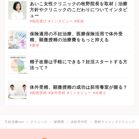
あいこ女性クリニックの牧野院長を取材｜治療
方針やクリニックのこだわりについてインタビ
ュー
#病院選び
#インタビュー
#医師
保険適用の不妊治療、医療保険活用で体外受
精、顕微授精の治療費をもっと抑える
#費用
精子改善は手軽にできる？妊活スタートする方
法って？
体外受精、顕微授精の成功は胚培養室が握る？
#顕微授精
#体外受精
#インタビュー
#培養士
不妊治療net
クリニック
静岡県
浜松市中区
西村ウイメンズクリニック