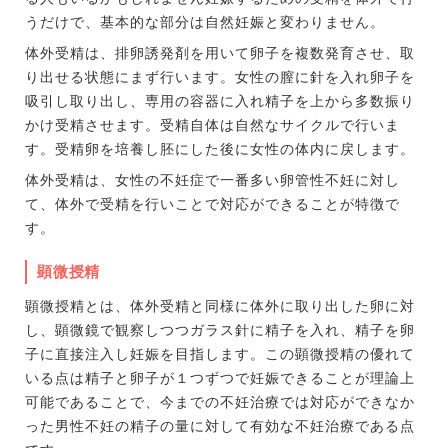
うだけで、基本的な部分は自然妊娠と変わりません。
体外受精は、排卵誘発剤を用いて卵子を複数発育させ、取
り出せる状態にまず行います。女性の膣に針を入れ卵子を
吸引し取り出し、専用の容器に入れ精子を上から多数振り
かけ受精させます。受精自体は自然なサイクルで行いま
す。受精卵を培養し胚にした後に女性の体内に戻します。
体外受精は、女性の不妊症で一番多い卵管性不妊に対し
て、体外で受精を行いことで対応ができることが特徴で
す。
顕微授精
顕微授精とは、体外受精と同様に体外に取り出した卵に対
し、顕微鏡で観察しつつガラス針に精子を入れ、精子を卵
子に直接注入し妊娠を目指します。この顕微授精の優れて
いる点は精子と卵子が１つずつで妊娠できることが理論上
可能であることで、今までの不妊治療では対応ができなか
った男性不妊の精子の量に対して有効な不妊治療である点