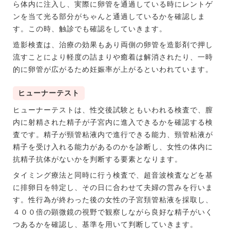
ら体内に注入し、実際に卵管を通過している時にレントゲ
ンを当て光る部分がちゃんと通過しているかを確認しま
す。この時、触診でも確認をしていきます。
造影検査は、治療の効果もあり両側の卵管を造影剤で押し
流すことにより軽度の詰まりや癒着は解消されたり、一時
的に卵管が広がるため妊娠率が上がるといわれています。
ヒューナーテスト
ヒューナーテストは、性交後試験ともいわれる検査で、膣
内に射精された精子が子宮内に進入できるかを確認する検
査です。精子が頸管粘液内で進行できる能力、頸管粘液が
精子を受け入れる能力があるのかを診断し、女性の体内に
抗精子抗体がないかを判断する要素となります。
タイミング療法と同時に行う検査で、超音波検査などを基
に排卵日を特定し、その日に合わせて夫婦の営みを行いま
す。性行為が終わった後の女性の子宮頚管粘液を採取し、
４００倍の顕微鏡の視野で観察しながら良好な精子がいく
つあるかを確認し、基準を用いて判断していきます。