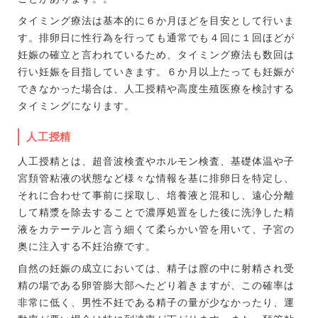
タイミング療法は基本的に６か月ほどを目安として行いま
す。排卵日に性行為を行っても通常でも４回に１回ほどが
妊娠の確立と言われているため、タイミング療法も数回は
行い妊娠を目指していきます。６か月以上たっても妊娠が
できなかった場合は、人工授精や高度生殖医療を検討する
タイミングになります。
人工授精
人工授精とは、超音波検査やホルモン検査、基礎体温や子
宮頚管粘液の状態など様々な情報を基に排卵日を特定し、
それに合わせて事前に採取し、培養液と混和し、遠心分離
して精漿を除去することで濃厚処置をした後に洗浄した精
液をカテーテルと言う細くて柔らかい管を用いて、子宮の
奥に注入する不妊治療です。
自然の妊娠の成立においては、精子は膣の中に射精され受
精の場である卵管膨大部へたどり着きますが、この確率は
非常に低く、男性不妊である精子の量が少なかったり、運