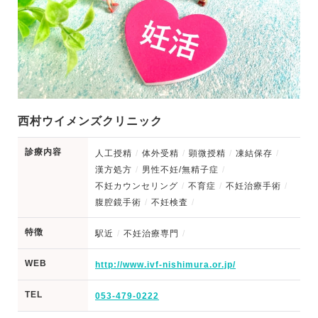
西村ウイメンズクリニック
診療内容
人工授精
体外受精
顕微授精
凍結保存
漢方処方
男性不妊/無精子症
不妊カウンセリング
不育症
不妊治療手術
腹腔鏡手術
不妊検査
特徴
駅近
不妊治療専門
WEB
http://www.ivf-nishimura.or.jp/
TEL
053-479-0222