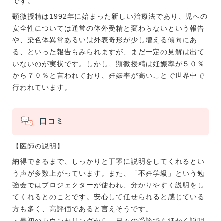
です。
顕微授精は1992年に始まった新しい治療法であり、児への
安全性については通常の体外受精と変わらないという報告
や、染色体異常あるいは外表奇形が少し増える傾向にあ
る、といった報告もみられますが、まだ一定の見解は出て
いないのが実状です。しかし、顕微授精は妊娠率が５０％
から７０％と言われており、妊娠率が高いことで世界中で
行われています。
口コミ
【医師の説明】
納得できるまで、しっかりと丁寧に説明をしてくれるとい
う声が多数上がっています。また、「不妊学級」という勉
強会ではプロジェクターが使われ、分かりやすく説明をし
てくれるとのことです。安心して任せられると感じている
方も多く、高評価であると言えそうです。
・最初のカウンセリングから、日々の受診でも細かく説明