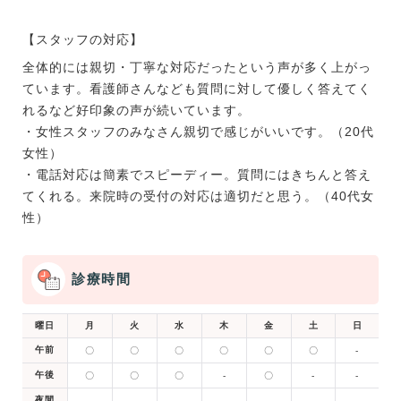
【スタッフの対応】
全体的には親切・丁寧な対応だったという声が多く上がっ
ています。看護師さんなども質問に対して優しく答えてく
れるなど好印象の声が続いています。
・女性スタッフのみなさん親切で感じがいいです。（20代
女性）
・電話対応は簡素でスピーディー。質問にはきちんと答え
てくれる。来院時の受付の対応は適切だと思う。（40代女
性）
診療時間
曜日
月
火
水
木
金
土
日
午前
〇
〇
〇
〇
〇
〇
-
午後
〇
〇
〇
-
〇
-
-
夜間
-
-
-
-
-
-
-