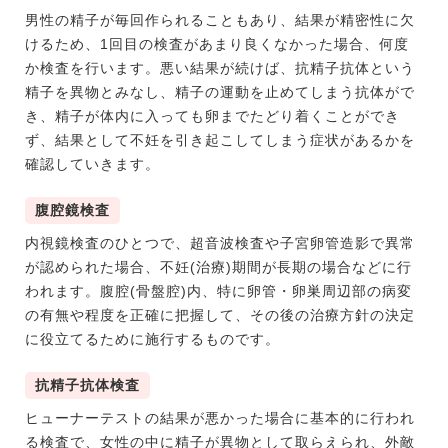
男性の精子が毎回作られることもあり、結果が精密性に欠
けるため、1回目の検査があまり良くなかった場合、何度
か検査を行います。悪い結果が続けば、抗精子抗体という
精子を異物とみなし、精子の運動を止めてしまう抗体がで
き、精子が体内に入っても卵までたどり着くことができ
ず、結果として不妊を引き起こしてしまう症状があるかを
確認していきます。
腹腔鏡検査
内視鏡検査のひとつで、超音波検査や子宮卵管造影で異常
が認められた場合、不妊(治療)期間が長期の場合などに行
われます。腹腔(骨盤腔)内、特に卵管・卵巣周辺部の病変
の有無や程度を正確に把握して、その後の治療方針の決定
に役立てるために施行するものです。
抗精子抗体検査
ヒューナーテストの結果が悪かった場合に基本的に行われ
る検査で、女性の中に精子が異物として取らえられ、外敵