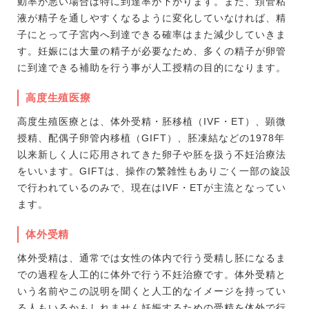
動率が悪い場合は特に到達率が下がります。また、頚管粘
液が精子を通しやすくなるように変化していなければ、精
子にとって子宮内へ到達できる確率はまた減少していきま
す。妊娠には大量の精子が必要なため、多くの精子が卵管
に到達できる補助を行う事が人工授精の目的になります。
高度生殖医療
高度生殖医療とは、体外受精・胚移植（IVF・ET）、顕微
授精、配偶子卵管内移植（GIFT）、胚凍結などの1978年
以来新しく人に応用されてきた卵子や胚を扱う不妊治療法
をいいます。GIFTは、操作の繁雑性もありごく一部の旋設
で行われているのみで、現在はIVF・ETが主流となってい
ます。
体外受精
体外受精は、通常では女性の体内で行う受精し胚になるま
での過程を人工的に体外で行う不妊治療です。体外受精と
いう名前やこの説明を聞くと人工的なイメージを持ってい
る人もいるかもしれません妊娠するための受精を体外で行