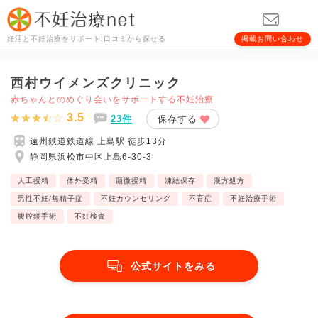
妊活と不妊治療をサポート!口コミから探せる
掲載お問い合わせ
西村ウイメンズクリニック
赤ちゃんとのめぐり会いをサポートする不妊治療
3.5
23件
保存する
遠州鉄道鉄道線 上島駅 徒歩13分
静岡県浜松市中区上島6-30-3
人工授精
体外受精
顕微授精
凍結保存
漢方処方
男性不妊/無精子症
不妊カウンセリング
不育症
不妊治療手術
腹腔鏡手術
不妊検査
公式サイトをみる