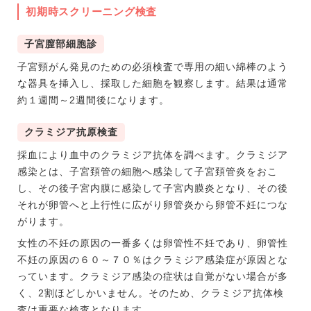
初期時スクリーニング検査
子宮膣部細胞診
子宮頸がん発見のための必須検査で専用の細い綿棒のよう
な器具を挿入し、採取した細胞を観察します。結果は通常
約１週間～2週間後になります。
クラミジア抗原検査
採血により血中のクラミジア抗体を調べます。クラミジア
感染とは、子宮頚管の細胞へ感染して子宮頚管炎をおこ
し、その後子宮内膜に感染して子宮内膜炎となり、その後
それが卵管へと上行性に広がり卵管炎から卵管不妊につな
がります。
女性の不妊の原因の一番多くは卵管性不妊であり、卵管性
不妊の原因の６０～７０％はクラミジア感染症が原因とな
っています。クラミジア感染の症状は自覚がない場合が多
く、2割ほどしかいません。そのため、クラミジア抗体検
査は重要な検査となります。