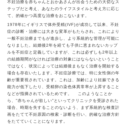
不妊治療を赤ちゃんとおかあさんが出会うための大切なス
テップだと考え、あなたのライフスタイルと考え方に応じ
て、的確かつ高度な治療をおこないます。
1978年にイギリスで体外受精(IVF)が成功して以来、不妊
症の診断・治療には大きな変革がもたらされ、これにより
一般不妊治療までもが進歩し、より系統的な管理が可能に
なりました。結婚後2年を経ても子供に恵まれないカップ
ルを不妊症と定義していますが、これは必ずしも2年以上
の結婚期間がなければ治療の対象にはならないということ
ではなく、状況によっては結婚後まもなく治療を開始する
場合も存在いたします。不妊症診療では、特に女性側の年
齢が重要視されています。これは、加齢により妊娠できる
能力が低下したり、受精卵の染色体異常率が上昇すること
などが指摘されているためです。 このようなことか
ら、"赤ちゃんが欲しい"といってクリニックを受診された
場合、時期を失することのないよう、まず系統的な検査計
画をたてて不妊原因の検索・診断を行い、的確な治療方針
をたてていくことになります。