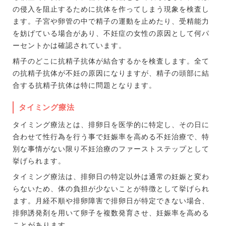
の侵入を阻止するために抗体を作ってしまう現象を検査し
ます。子宮や卵管の中で精子の運動を止めたり、受精能力
を妨げている場合があり、不妊症の女性の原因として何パ
ーセントかは確認されています。
精子のどこに抗精子抗体が結合するかを検査します。全て
の抗精子抗体が不妊の原因になりますが、精子の頭部に結
合する抗精子抗体は特に問題となります。
タイミング療法
タイミング療法とは、排卵日を医学的に特定し、その日に
合わせて性行為を行う事で妊娠率を高める不妊治療で、特
別な事情がない限り不妊治療のファーストステップとして
挙げられます。
タイミング療法は、排卵日の特定以外は通常の妊娠と変わ
らないため、体の負担が少ないことが特徴として挙げられ
ます。月経不順や排卵障害で排卵日が特定できない場合、
排卵誘発剤を用いて卵子を複数発育させ、妊娠率を高める
ことがあります。。