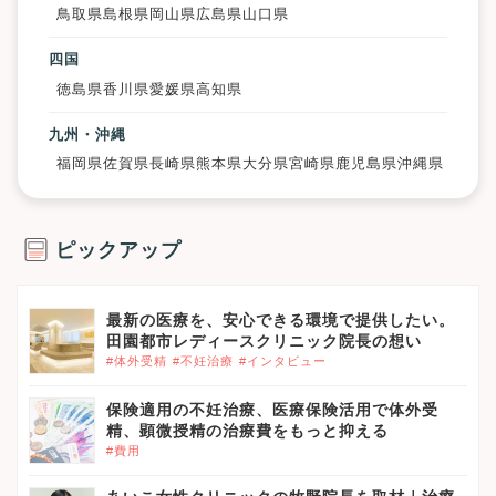
鳥取県
島根県
岡山県
広島県
山口県
四国
徳島県
香川県
愛媛県
高知県
九州・沖縄
福岡県
佐賀県
長崎県
熊本県
大分県
宮崎県
鹿児島県
沖縄県
ピックアップ
最新の医療を、安心できる環境で提供したい。
田園都市レディースクリニック院長の想い
#体外受精
#不妊治療
#インタビュー
保険適用の不妊治療、医療保険活用で体外受
精、顕微授精の治療費をもっと抑える
#費用