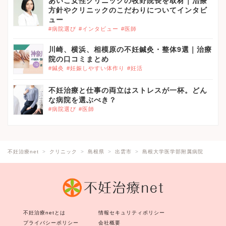
あいこ女性クリニックの牧野院長を取材｜治療
方針やクリニックのこだわりについてインタビ
ュー
#病院選び
#インタビュー
#医師
川崎、横浜、相模原の不妊鍼灸・整体9選｜治療
院の口コミまとめ
#鍼灸
#妊娠しやすい体作り
#妊活
不妊治療と仕事の両立はストレスが一杯。どん
な病院を選ぶべき？
#病院選び
#医師
不妊治療net
クリニック
島根県
出雲市
島根大学医学部附属病院
不妊治療netとは
情報セキュリティポリシー
プライバシーポリシー
会社概要