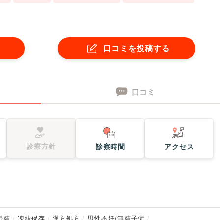
口コミを投稿する
口コミ
診療方針
診察時間
アクセス
授精
凍結保存
漢方処方
男性不妊/無精子症