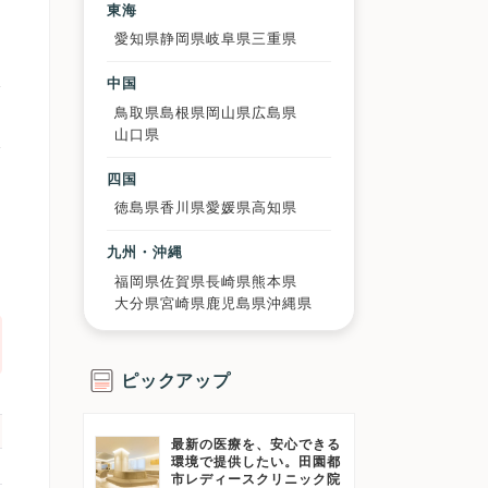
東海
愛知県
静岡県
岐阜県
三重県
治
中国
で
鳥取県
島根県
岡山県
広島県
山口県
で
四国
徳島県
香川県
愛媛県
高知県
は
九州・沖縄
福岡県
佐賀県
長崎県
熊本県
大分県
宮崎県
鹿児島県
沖縄県
ピックアップ
最新の医療を、安心できる
環境で提供したい。田園都
市レディースクリニック院