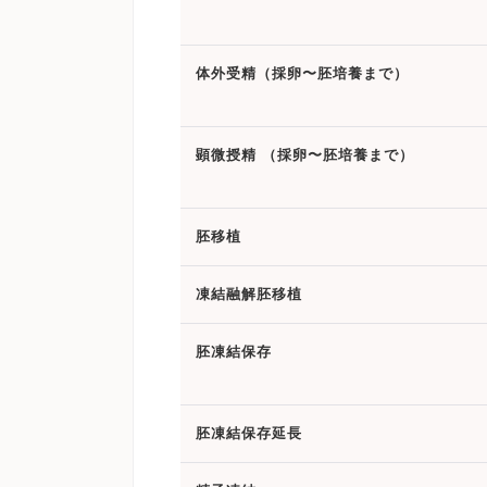
体外受精（採卵〜胚培養まで）
顕微授精 （採卵〜胚培養まで）
胚移植
凍結融解胚移植
胚凍結保存
胚凍結保存延長