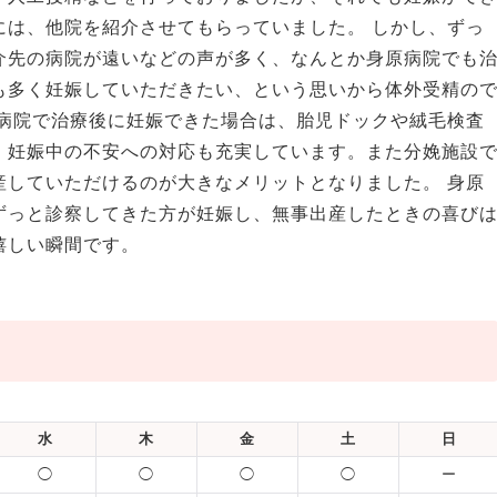
には、他院を紹介させてもらっていました。 しかし、ずっ
介先の病院が遠いなどの声が多く、なんとか身原病院でも
も多く妊娠していただきたい、という思いから体外受精の
原病院で治療後に妊娠できた場合は、胎児ドックや絨毛検査
、妊娠中の不安への対応も充実しています。また分娩施設
産していただけるのが大きなメリットとなりました。 身原
ずっと診察してきた方が妊娠し、無事出産したときの喜び
嬉しい瞬間です。
水
木
金
土
日
◯
◯
◯
◯
ー