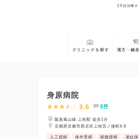
【不妊治療ネ
クリニックを探す
漢方・鍼
身原病院
3.5
6件
阪急嵐山線 上桂駅 徒歩1分
京都府京都市西京区上桂宮ノ後町6-8
人工授精
体外受精
顕微授精
凍結保