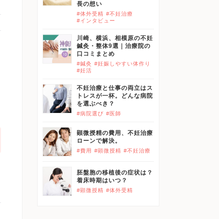
長の想い
#体外受精
#不妊治療
#インタビュー
川崎、横浜、相模原の不妊
鍼灸・整体9選｜治療院の
口コミまとめ
#鍼灸
#妊娠しやすい体作り
#妊活
不妊治療と仕事の両立はス
トレスが一杯。どんな病院
を選ぶべき？
#病院選び
#医師
顕微授精の費用、不妊治療
ローンで解決。
#費用
#顕微授精
#不妊治療
胚盤胞の移植後の症状は？
着床時期はいつ？
#顕微授精
#体外受精