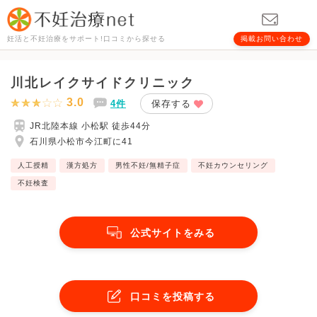
妊活と不妊治療をサポート!口コミから探せる
掲載お問い合わせ
川北レイクサイドクリニック
3.0
4件
保存する
JR北陸本線 小松駅 徒歩44分
石川県小松市今江町に41
人工授精
漢方処方
男性不妊/無精子症
不妊カウンセリング
不妊検査
公式サイトをみる
口コミを投稿する