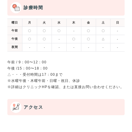
診療時間
曜日
月
火
水
木
金
土
日
午前
〇
〇
〇
-
〇
〇
-
午後
〇
〇
-
〇
〇
△
-
夜間
-
-
-
-
-
-
-
午前 / 9：00〜12：00
午後 /15：00〜18：00
△・・・受付時間は17：00まで
※水曜午後・木曜午前・日曜・祝日、休診
アクセス