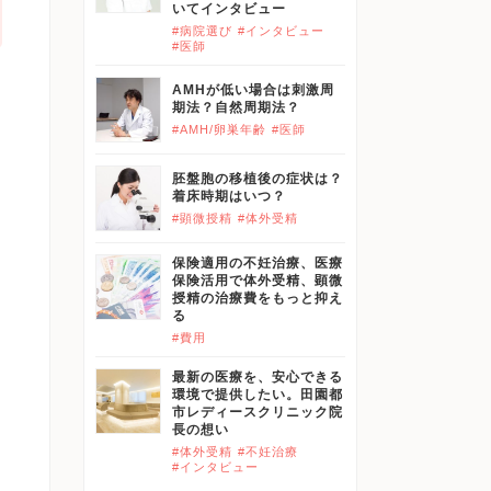
いてインタビュー
#病院選び
#インタビュー
#医師
AMHが低い場合は刺激周
期法？自然周期法？
#AMH/卵巣年齢
#医師
胚盤胞の移植後の症状は？
着床時期はいつ？
#顕微授精
#体外受精
保険適用の不妊治療、医療
保険活用で体外受精、顕微
授精の治療費をもっと抑え
る
#費用
最新の医療を、安心できる
環境で提供したい。田園都
市レディースクリニック院
長の想い
#体外受精
#不妊治療
#インタビュー