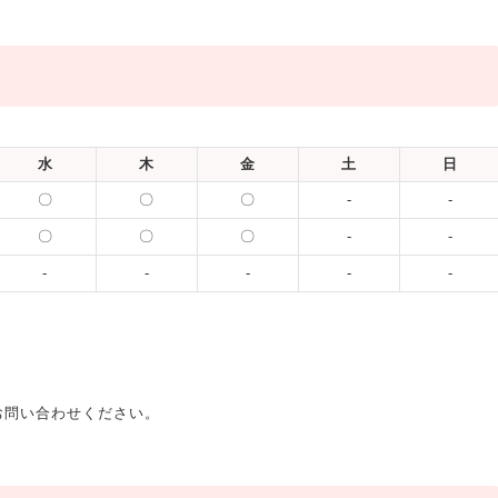
水
木
金
土
日
〇
〇
〇
-
-
〇
〇
〇
-
-
-
-
-
-
-