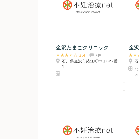
金沢たまごクリニック
金
3.4
7件
石川県金沢市諸江町中丁327番
石
1
北
分