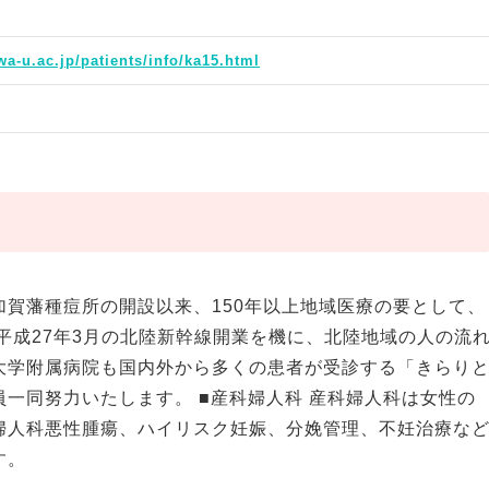
a-u.ac.jp/patients/info/ka15.html
賀藩種痘所の開設以来、150年以上地域医療の要として、
平成27年3月の北陸新幹線開業を機に、北陸地域の人の流
大学附属病院も国内外から多くの患者が受診する「きらり
一同努力いたします。 ■産科婦人科 産科婦人科は女性の
婦人科悪性腫瘍、ハイリスク妊娠、分娩管理、不妊治療な
す。