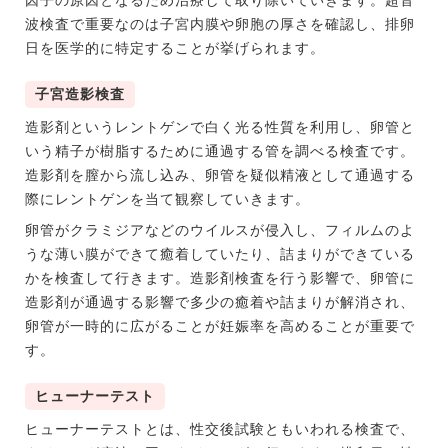
因子の原因となるため治療して取り除いていきます。超音
波検査で重要なのは子宮内膜や卵胞の厚さを確認し、排卵
日を医学的に特定することが挙げられます。
子宮造影検査
造影剤というレントゲンで白く光る性質を利用し、卵管と
いう精子が樹脂するために通過する管を調べる検査です。
造影剤を膣から流し込み、卵管を疑似精液として通過する
際にレントゲンを当て観察していきます。
卵管がクラミジアなどのウイルスが侵入し、フィルムのよ
うな薄い膜ができて癒着していたり、詰まりができている
かを検査して行きます。造影剤検査を行う影響で、卵管に
造影剤が通過する影響で多少の癒着や詰まりが解消され、
卵管が一時的に広がることが妊娠率を高めることが重要で
す。
ヒューナーテスト
ヒューナーテストとは、性交後試験ともいわれる検査で、