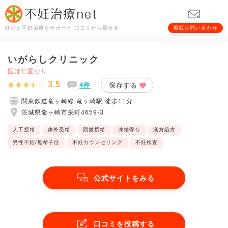
妊活と不妊治療をサポート!口コミから探せる
掲載お問い合わせ
いがらしクリニック
医は仁愛なり
3.5
4件
保存する
関東鉄道竜ヶ崎線 竜ヶ崎駅 徒歩11分
茨城県龍ヶ崎市栄町4659-3
人工授精
体外受精
顕微授精
凍結保存
漢方処方
男性不妊/無精子症
不妊カウンセリング
不妊検査
公式サイトをみる
口コミを投稿する