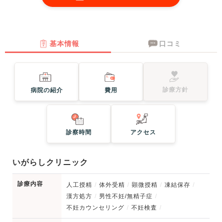
基本情報
口コミ
診療方針
病院の紹介
費用
診察時間
アクセス
いがらしクリニック
診療内容
人工授精
体外受精
顕微授精
凍結保存
漢方処方
男性不妊/無精子症
不妊カウンセリング
不妊検査