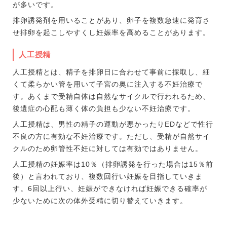
が多いです。
排卵誘発剤を用いることがあり、卵子を複数急速に発育さ
せ排卵を起こしやすくし妊娠率を高めることがあります。
人工授精
人工授精とは、精子を排卵日に合わせて事前に採取し、細
くて柔らかい管を用いて子宮の奥に注入する不妊治療で
す。あくまで受精自体は自然なサイクルで行われるため、
後遺症の心配も薄く体の負担も少ない不妊治療です。
人工授精は、男性の精子の運動が悪かったりEDなどで性行
不良の方に有効な不妊治療です。ただし、受精が自然サイ
クルのため卵管性不妊に対しては有効ではありません。
人工授精の妊娠率は10％（排卵誘発を行った場合は15％前
後）と言われており、複数回行い妊娠を目指していきま
す。6回以上行い、妊娠ができなければ妊娠できる確率が
少ないために次の体外受精に切り替えていきます。