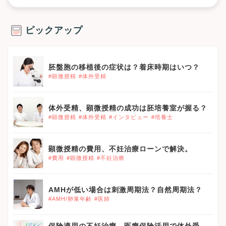
ピックアップ
胚盤胞の移植後の症状は？着床時期はいつ？
#顕微授精
#体外受精
体外受精、顕微授精の成功は胚培養室が握る？
#顕微授精
#体外受精
#インタビュー
#培養士
顕微授精の費用、不妊治療ローンで解決。
#費用
#顕微授精
#不妊治療
AMHが低い場合は刺激周期法？自然周期法？
#AMH/卵巣年齢
#医師
保険適用の不妊治療、医療保険活用で体外受