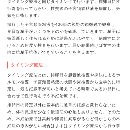
タイミング療法と同じタイミングで行います。排卵日に性
行為を行ってもらい、性交後の子宮頚管粘液を採取し、妊
娠を目指します。
採取した子宮頚管粘液を400倍の視野の顕微鏡で観察し、
良質な精子がいくつあるのかを確認していきます。精子は
毎回新しく作られるために結果がぶれやすく、信頼性に欠
けるため何度か検査を行います。悪い結果続けば女性の体
内に抗精子抗体ができていることを考えます。
タイミング療法
タイミング療法とは、排卵日を超音波検査や採決によるホ
ルモン検査、子宮頚管粘液の状態や尿検査から医学的に特
定し、最も妊娠率が高いと考えている時期である排卵日に
合わせて性行為を行う不妊治療です。
排卵日の特定以外は基本的に通常の妊娠と変わらないた
め、体の負担が少なく後遺症の心配もありません。そのた
め、不妊治療では高齢や卵管に異常がるなど何かしらの不
妊症の原因がない場合はまずはタイミング療法から行う事