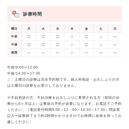
診療時間
曜日
月
火
水
木
金
土
日
午前
◯
◯
◯
ー
◯
△
ー
午後
◯
◯
◯
ー
◯
△
ー
夜間
ー
ー
ー
ー
ー
ー
ー
午前/9:00〜12:00
午後/14:30〜17:30
△：土曜日の診療は完全予約制です。婦人科初診・お久しぶりの方
は土曜日の診察をお受けしておりません。
※不妊初診の方、不妊治療をお久しぶりに希望される方（前回の治
療から6ヶ月以上）は事前の予約が必要になります。お電話でご予約
ください。（電話受付時間9:00～12：00／14:30～17:30）問診票
記入〜診察終了まで約3時間かかりますのでお時間に余裕を持ってお
越しください。