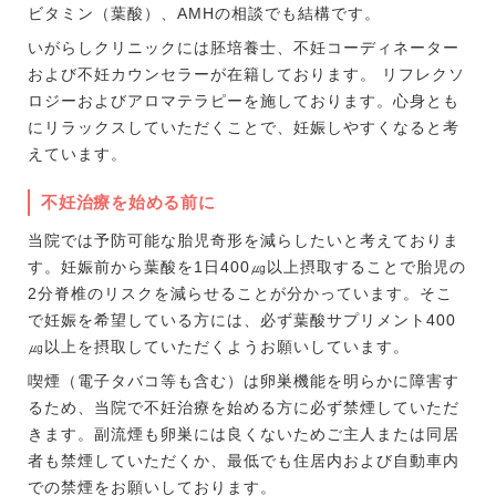
ビタミン（葉酸）、AMHの相談でも結構です。
いがらしクリニックには胚培養士、不妊コーディネーター
および不妊カウンセラーが在籍しております。 リフレクソ
ロジーおよびアロマテラピーを施しております。心身とも
にリラックスしていただくことで、妊娠しやすくなると考
えています。
不妊治療を始める前に
当院では予防可能な胎児奇形を減らしたいと考えておりま
す。妊娠前から葉酸を1日400㎍以上摂取することで胎児の
2分脊椎のリスクを減らせることが分かっています。そこ
で妊娠を希望している方には、必ず葉酸サプリメント400
㎍以上を摂取していただくようお願いしています。
喫煙（電子タバコ等も含む）は卵巣機能を明らかに障害す
るため、当院で不妊治療を始める方に必ず禁煙していただ
きます。副流煙も卵巣には良くないためご主人または同居
者も禁煙していただくか、最低でも住居内および自動車内
での禁煙をお願いしております。