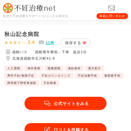
妊活と不妊治療をサポート!口コミから探せる
掲載お問い合わせ
秋山記念病院
3.4
11件
保存する
函館バス 「函館青年寮前」下車 徒歩1分
北海道函館市石川町41-9
人工授精
体外受精
顕微授精
凍結保存
漢方処方
男性不妊/無精子症
不妊カウンセリング
不妊治療手術
腹腔鏡手術
卵管鏡下卵管形成術
不妊検査
公式サイトをみる
口コミを投稿する