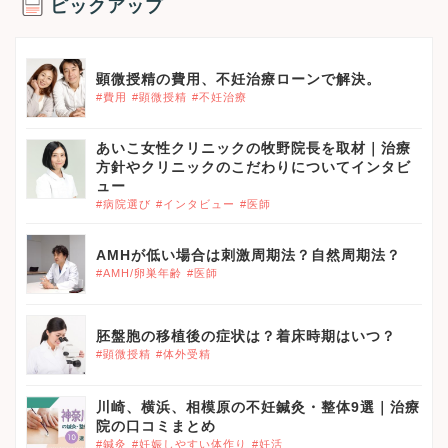
ピックアップ
顕微授精の費用、不妊治療ローンで解決。
#費用
#顕微授精
#不妊治療
あいこ女性クリニックの牧野院長を取材｜治療
方針やクリニックのこだわりについてインタビ
ュー
#病院選び
#インタビュー
#医師
AMHが低い場合は刺激周期法？自然周期法？
#AMH/卵巣年齢
#医師
胚盤胞の移植後の症状は？着床時期はいつ？
#顕微授精
#体外受精
川崎、横浜、相模原の不妊鍼灸・整体9選｜治療
院の口コミまとめ
#鍼灸
#妊娠しやすい体作り
#妊活