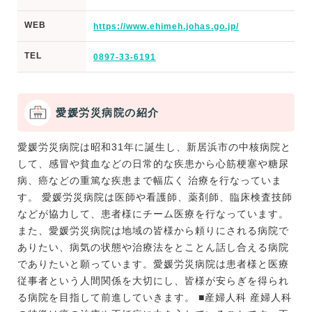
WEB
https://www.ehimeh.johas.go.jp/
TEL
0897-33-6191
愛媛労災病院の紹介
愛媛労災病院は昭和31年に誕生し、新居浜市の中核病院と
して、感冒や貧血などの日常的な疾患から心筋梗塞や糖尿
病、癌などの重篤な疾患まで幅広く 治療を行なっていま
す。 愛媛労災病院は医師や看護師、薬剤師、臨床検査技師
などが協力して、患者様にチーム医療を行なっています。
また、愛媛労災病院は地域の皆様から頼りにされる病院で
ありたい、病気の状態や治療法をとことん話し合える病院
でありたいと願っています。愛媛労災病院は患者様と医療
従事者という人間関係を大切にし、皆様が安らぎを得られ
る病院を目指して前進していきます。 ■産婦人科 産婦人科