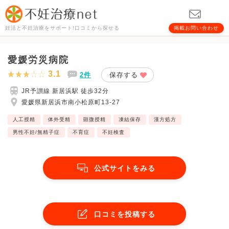
妊活と不妊治療をサポート!口コミから探せる
掲載お問い合わせ
愛媛労災病院
3.1
2件
保存する
JR予讃線 新居浜駅 徒歩32分
愛媛県新居浜市南小松原町13-27
人工授精
体外受精
顕微授精
凍結保存
漢方処方
男性不妊/無精子症
不育症
不妊検査
公式サイトをみる
口コミを投稿する