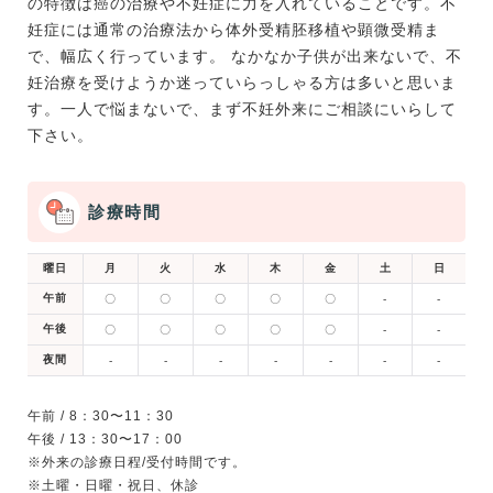
の特徴は癌の治療や不妊症に力を入れていることです。不
妊症には通常の治療法から体外受精胚移植や顕微受精ま
で、幅広く行っています。 なかなか子供が出来ないで、不
妊治療を受けようか迷っていらっしゃる方は多いと思いま
す。一人で悩まないで、まず不妊外来にご相談にいらして
下さい。
診療時間
曜日
月
火
水
木
金
土
日
午前
〇
〇
〇
〇
〇
-
-
午後
〇
〇
〇
〇
〇
-
-
夜間
-
-
-
-
-
-
-
午前 / 8：30〜11：30
午後 / 13：30〜17：00
※外来の診療日程/受付時間です。
※土曜・日曜・祝日、休診