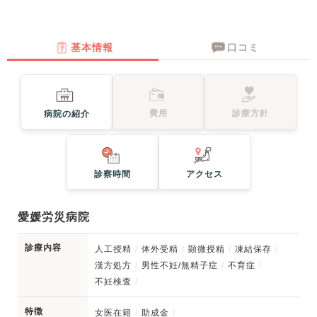
基本情報
口コミ
費用
診療方針
病院の紹介
診察時間
アクセス
愛媛労災病院
診療内容
人工授精
体外受精
顕微授精
凍結保存
漢方処方
男性不妊/無精子症
不育症
不妊検査
特徴
女医在籍
助成金