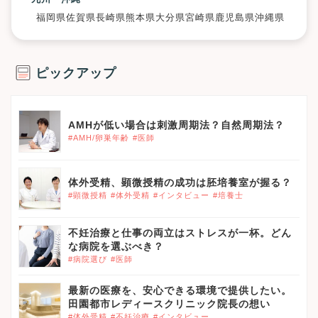
福岡県
佐賀県
長崎県
熊本県
大分県
宮崎県
鹿児島県
沖縄県
ピックアップ
AMHが低い場合は刺激周期法？自然周期法？
#AMH/卵巣年齢
#医師
体外受精、顕微授精の成功は胚培養室が握る？
#顕微授精
#体外受精
#インタビュー
#培養士
不妊治療と仕事の両立はストレスが一杯。どん
な病院を選ぶべき？
#病院選び
#医師
最新の医療を、安心できる環境で提供したい。
田園都市レディースクリニック院長の想い
#体外受精
#不妊治療
#インタビュー