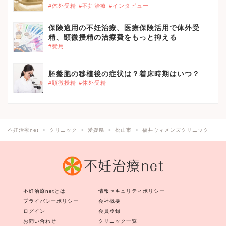
#体外受精
#不妊治療
#インタビュー
保険適用の不妊治療、医療保険活用で体外受
精、顕微授精の治療費をもっと抑える
#費用
胚盤胞の移植後の症状は？着床時期はいつ？
#顕微授精
#体外受精
不妊治療net
クリニック
愛媛県
松山市
福井ウィメンズクリニック
不妊治療netとは
情報セキュリティポリシー
プライバシーポリシー
会社概要
ログイン
会員登録
お問い合わせ
クリニック一覧