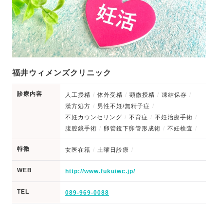
福井ウィメンズクリニック
診療内容
人工授精
体外受精
顕微授精
凍結保存
漢方処方
男性不妊/無精子症
不妊カウンセリング
不育症
不妊治療手術
腹腔鏡手術
卵管鏡下卵管形成術
不妊検査
特徴
女医在籍
土曜日診療
WEB
http://www.fukuiwc.jp/
TEL
089-969-0088