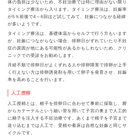
体の負担は少ないため、不妊治療では特に理由がない限り
タイミング療法から入ります。タイミング療法は、妊娠率
が5％前後で4～6回ほど試してみて、妊娠につながる経緯
が多いようです。
タイミング療法は、基礎体温からセルフで行う方もいます
が、妊娠につながらない場合、排卵日がずれていたり不妊
症の原因が他にある可能性があるかもしれないため、クリ
ニックでの受診をお勧めします。
月経不順で排卵日がよくずれる人や排卵障害で排卵が上手
く行えない方は排卵誘発剤を用いて卵子を発育させ、妊娠
率を高めることを行います。
人工授精
人工授精とは、精子を排卵日に合わせて事前に採取し、膣
からカテーテルという細い管を用いて子宮の奥まで人工的
に精子を注入する不妊治療です。あくまで精子を子宮まで
送り込むまでは人工で、受精や着床は自然な妊娠と同じサ
イクルです。