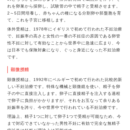
れを卵巣から採卵し、試験管の中で精子と受精させます。
2～5日間培養し、赤ちゃんの種になる分割卵や胚盤胞を育
て、これを子宮に移植します。
体外受精は、1978年にイギリスで初めて行われた不妊治療
で、妊娠率の高さと女性の一番の不妊症の原因である卵管
性不妊に対して有効なことから世界中に急速に広まり、今
は日本でも保険対象になり、ぐっと身近になった不妊治療
です。
顕微授精
顕微授精は、1992年にベルギーで初めて行われた比較的新
しい不妊治療です。特殊な機械と顕微鏡を使い、精子を卵
子の中に直接注入します。卵子に直接精子を注入する過程
で卵子に負担がかかりますが、それをお互なって余りある
妊娠率を誇り、今や世界中で行われている不妊治療です。
理論上、精子1つに対して卵子1つで受精が可能なため、今
まで対応できていなかった男性不妊に有効で完全な無精子