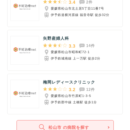
3.4
2件
愛媛県松山市北土居5丁目11番7号
伊予鉄道横河原線 福音寺駅 徒歩32分
矢野産婦人科
3.3
14件
愛媛県松山市昭和町72-1
伊予鉄城南線 上一万駅 徒歩2分
梅岡レディースクリニック
3.2
12件
愛媛県松山市竹原町1-3-5
伊予鉄郡中線 土橋駅 徒歩1分
松山市 の病院を探す