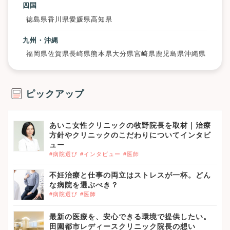
四国
徳島県
香川県
愛媛県
高知県
九州・沖縄
福岡県
佐賀県
長崎県
熊本県
大分県
宮崎県
鹿児島県
沖縄県
ピックアップ
あいこ女性クリニックの牧野院長を取材｜治療
方針やクリニックのこだわりについてインタビ
ュー
#病院選び
#インタビュー
#医師
不妊治療と仕事の両立はストレスが一杯。どん
な病院を選ぶべき？
#病院選び
#医師
最新の医療を、安心できる環境で提供したい。
田園都市レディースクリニック院長の想い