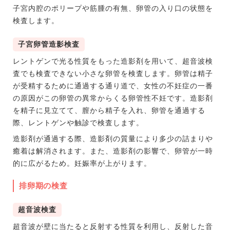
子宮内腔のポリープや筋腫の有無、卵管の入り口の状態を
検査します。
子宮卵管造影検査
レントゲンで光る性質をもった造影剤を用いて、超音波検
査でも検査できない小さな卵管を検査します。卵管は精子
が受精するために通過する通り道で、女性の不妊症の一番
の原因がこの卵管の異常からくる卵管性不妊です。造影剤
を精子に見立てて、膣から精子を入れ、卵管を通過する
際、レントゲンや触診で検査します。
造影剤が通過する際、造影剤の質量により多少の詰まりや
癒着は解消されます。また、造影剤の影響で、卵管が一時
的に広がるため。妊娠率が上がります。
排卵期の検査
超音波検査
超音波が壁に当たると反射する性質を利用し、反射した音