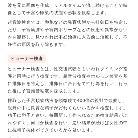
波を元に画像を作成、リアルタイムで流し続けることで映
像として子宮や卵巣の状態や形状を観察します。
超音波検査では、卵胞などの発育状態から排卵日を特定し
たり、子宮筋腫や子宮内ポリープなどの疾患や異常がない
かを観察し、見つかれば不妊治療に入る前に治療して、不
妊症の原因を取り除きます。
ヒューナー検査
ヒューナー検査とは、性交後試験ともいわれタイミング指
導と同時に行う検査です。超音波検査やホルモン検査を基
に排卵日を特定し、排卵日に合わせて性行為を行い、行っ
た後に子宮頚管粘液を採取します。
採取した子宮頚管粘液を顕微鏡で400倍の視野で観察し、
視野の中に良質な精子がどれくらいいるかを検査します。
精子は卵子と違い、毎回新しく作られるため検査結果がぶ
れやすく、何回か検査を行い、悪い結果が続けば女性の中
に抗精子抗体ができているかを疑います。