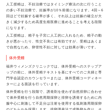
人工授精は、不妊治療ではタイミング療法の次に行うこと
の多い不妊治療で、妊娠率が10％前後になります。4回～6
回ほどで妊娠する確率が多く、それ以上は妊娠の確立が大
きく減少するため高度生殖医療に進めることを考える段階
になります。
人工授精は、精子を子宮に人工的に入れるため、精子の動
きが悪かったり、性交不良には有効ですが、受精はあくま
で自然なため、卵管性不妊に対しては効果が薄いです。
体外受精
福井ウィメンズクリニックでは、体外受精へのステップア
ップの前に、体外受精テキストを基にすべてのご夫婦と専
門学会認定のカウンセラーまたは、体外受精コーディネー
ターによる面談を行っています。
体外受精を行う段階で、誘発剤を使わず自然排卵に合わせ
て体外受精を行う自然周期採卵と排卵を誘発するために内
服中心に刺激して不足分は注射を使用する低刺激周期採卵
のどちらかを採用します。排卵誘発法で成熟卵を作り、そ