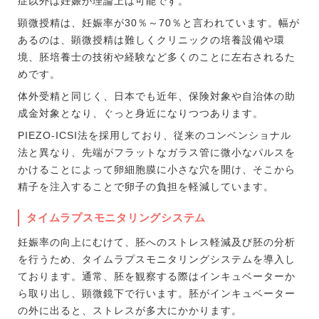
症以外は妊娠が理論上は可能です。
顕微授精は、妊娠率が30％～70％と言われています。幅が
あるのは、顕微授精は難しくクリニックの培養設備や環
境、胚培養士の技術や経験など多くのことに左右されるた
めです。
体外受精と同じく、日本でも近年、保険対象や自治体の助
成金対象となり、ぐっと身近になりつつあります。
PIEZO-ICSI法を採用しており、従来のコンベンショナル
法と異なり、先端がフラットなガラス管に微小なパルスを
かけることによって卵細胞膜に小さな穴を開け、そこから
精子を注入することで卵子の負担を軽減しています。
タイムラプスモニタリングシステム
妊娠率の向上にむけて、胚へのストレス軽減及び胚の分析
を行うため、タイムラプスモニタリングシステムを導入し
ております。通常、胚を観察する際はインキュベーターか
ら取り出し、顕微鏡下で行います。胚がインキュベーター
の外に出ると、ストレスが多大にかかります。