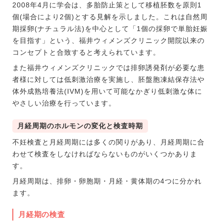
2008年4月に学会は、多胎防止策として移植胚数を原則1
個(場合により2個)とする見解を示しました。これは自然周
期採卵(ナチュラル法)を中心として「1個の採卵で単胎妊娠
を目指す」という、福井ウィメンズクリニック開院以来の
コンセプトと合致すると考えられています。
また福井ウィメンズクリニックでは排卵誘発剤が必要な患
者様に対しては低刺激治療を実施し、胚盤胞凍結保存法や
体外成熟培養法(IVM)を用いて可能なかぎり低刺激な体に
やさしい治療を行っています。
月経周期のホルモンの変化と検査時期
不妊検査と月経周期には多くの関りがあり、月経周期に合
わせて検査をしなければならないものがいくつかありま
す。
月経周期は、排卵・卵胞期・月経・黄体期の4つに分かれ
ます。
月経期の検査