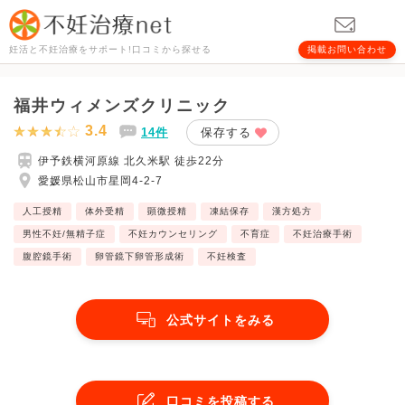
妊活と不妊治療をサポート!口コミから探せる
掲載お問い合わせ
福井ウィメンズクリニック
3.4
14件
保存する
伊予鉄横河原線 北久米駅 徒歩22分
愛媛県松山市星岡4-2-7
人工授精
体外受精
顕微授精
凍結保存
漢方処方
男性不妊/無精子症
不妊カウンセリング
不育症
不妊治療手術
腹腔鏡手術
卵管鏡下卵管形成術
不妊検査
公式サイトをみる
口コミを投稿する