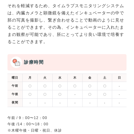
それを軽減するため、タイムラプスモニタリングシステム
は、内臓カメラと顕微鏡を備えたインキュベーターの中で
胚の写真を撮影し、繋ぎ合わせることで動画のように見せ
ることができます。その為、インキュベーターに入れたま
まの観察が可能であり、胚にとってより良い環境で培養す
ることができます。
診療時間
曜日
月
火
水
木
金
土
日
午前
〇
〇
〇
〇
〇
〇
-
午後
〇
〇
〇
-
〇
〇
-
夜間
-
-
-
-
-
-
-
午前 / 9：00〜12：00
午後 /14：00〜18：00
※木曜午後・日曜・祝日、休診