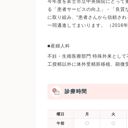
今年度を富士市立中央病院にとって
る「患者サービスの向上」・「良質
に取り組み、“患者さんから信頼され
一同邁進してまいります。 （2016
■産婦人科
不妊・生殖医療部門 特殊外来とし
工授精以外に体外受精胚移植、顕微
診療時間
曜日
月
火
午前
〇
〇