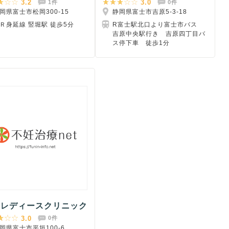
3.2
3.0
1件
0件
岡県富士市松岡300-15
静岡県富士市吉原5-3-18
Ｒ身延線 竪堀駅 徒歩5分
R富士駅北口より富士市バス
吉原中央駅行き 吉原四丁目バ
ス停下車 徒歩1分
田レディースクリニック
3.0
0件
岡県富士市平垣100-6