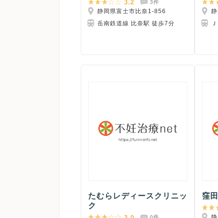
3.2
3件
静岡県富士市比奈1-856
静
岳南鉄道線 比奈駅 徒歩7分
Ｊ
たむらレディースクリニッ
窪
ク
静
3.0
0件