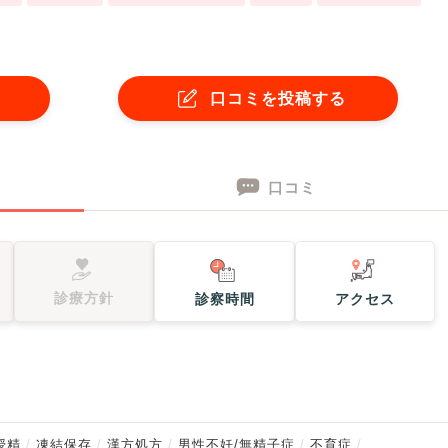
口コミを投稿する
口コミ
診療方針
診察時間
アクセス
授精
凍結保存
漢方処方
男性不妊/無精子症
不育症