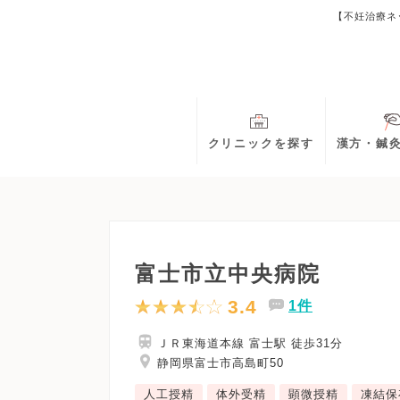
【不妊治療ネ
クリニックを探す
漢方・鍼
富士市立中央病院
3.4
1件
ＪＲ東海道本線 富士駅 徒歩31分
静岡県富士市高島町50
人工授精
体外受精
顕微授精
凍結保