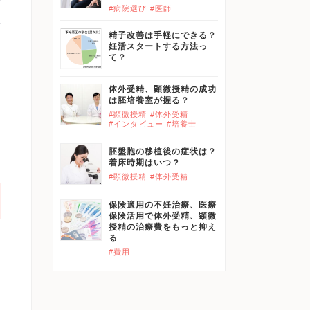
#病院選び
#医師
精子改善は手軽にできる？
妊活スタートする方法っ
て？
体外受精、顕微授精の成功
は胚培養室が握る？
#顕微授精
#体外受精
#インタビュー
#培養士
胚盤胞の移植後の症状は？
着床時期はいつ？
#顕微授精
#体外受精
保険適用の不妊治療、医療
保険活用で体外受精、顕微
授精の治療費をもっと抑え
る
#費用