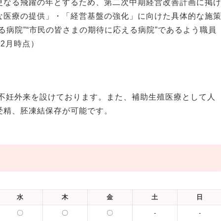
更なる飛躍の年とするため、第二次中期経営改善計画に掲
な医療の提供」・「経営基盤の強化」に向けた具体的な施
る病院”“市民の皆さまの期待に応える病院”であるよう職員
年2月時点）
て不妊外来を設けております。また、補助生殖医療として人
受精、胚凍結保存が可能です。
水
木
金
土
日
〇
〇
〇
-
-