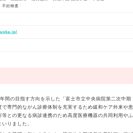
不妊検査
zuoka.jp/
5年間の目指す方向を示した「富士市立中央病院第二次中期
度で専門的ながん診療体制を充実するため緩和ケア外来や
所等との更なる病診連携のため高度医療機器の共同利用や
まいりました。